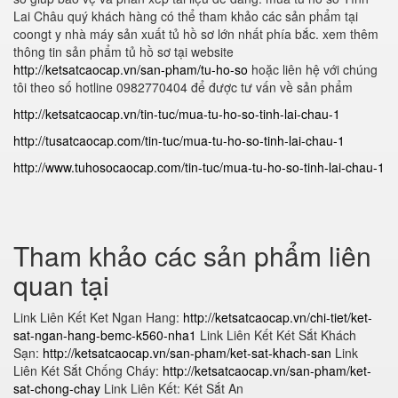
Lai Châu
quý khách hàng có thể tham khảo các sản phẩm tại
coongt y nhà máy sản xuất tủ hồ sơ lớn nhất phía bắc. xem thêm
thông tin sản phẩm tủ hồ sơ tại website
http://ketsatcaocap.vn/san-pham/tu-ho-so
hoặc liên hệ với chúng
tôi theo số hotline 0982770404 để được tư vấn về sản phẩm
http://ketsatcaocap.vn/tin-tuc/mua-tu-ho-so-tinh-lai-chau-1
http://tusatcaocap.com/tin-tuc/mua-tu-ho-so-tinh-lai-chau-1
http://www.tuhosocaocap.com/tin-tuc/mua-tu-ho-so-tinh-lai-chau-1
Tham khảo các sản phẩm liên
quan tại
Link Liên Kết Ket Ngan Hang:
http://ketsatcaocap.vn/chi-tiet/ket-
sat-ngan-hang-bemc-k560-nha1
Link Liên Kết Két Sắt Khách
Sạn:
http://ketsatcaocap.vn/san-pham/ket-sat-khach-san
Link
Liên Két Sắt Chống Cháy:
http://ketsatcaocap.vn/san-pham/ket-
sat-chong-chay
Link Liên Kết: Két Sắt An