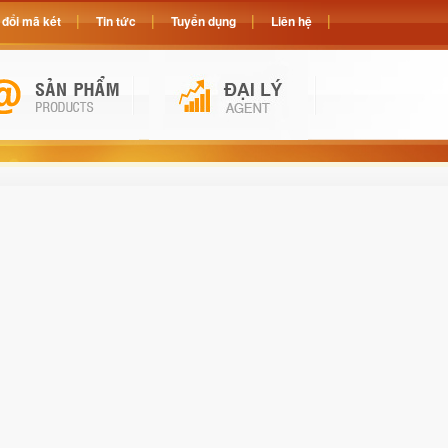
đổi mã két
Tin tức
Tuyển dụng
Liên hệ