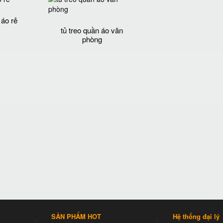
 áo rẻ
tủ treo quần áo văn
phòng
SẢN PHẨM HOT
Hệ thống đại lý