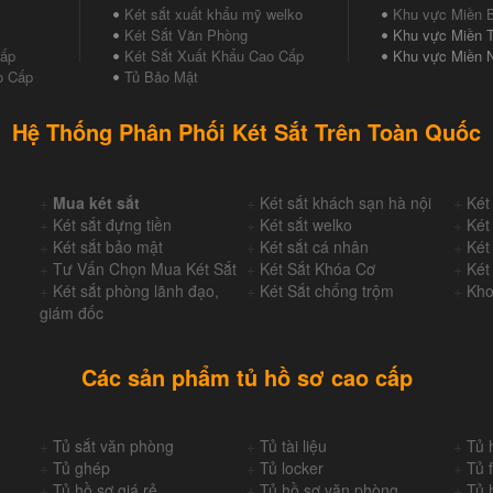
Két sắt xuất khẩu mỹ welko
Khu vực Miền 
Két Sắt Văn Phòng
Khu vực Miền T
Cấp
Két Sắt Xuất Khẩu Cao Cấp
Khu vực Miền 
o Cấp
Tủ Bảo Mật
Hệ Thống Phân Phối Két Sắt Trên Toàn Quốc
+
Mua két sắt
+
Két sắt khách sạn hà nội
+
Két
+
Két sắt đựng tiền
+
Két sắt welko
+
Két
+
Két sắt bảo mật
+
Két sắt cá nhân
+
Két
+
Tư Vấn Chọn Mua Két Sắt
+
Két Sắt Khóa Cơ
+
Két
+
Két sắt phòng lãnh đạo,
+
Két Sắt chống trộm
+
Kho
giám đốc
Các sản phẩm tủ hồ sơ cao cấp
+
Tủ sắt văn phòng
+
Tủ tài liệu
+
Tủ 
+
Tủ ghép
+
Tủ locker
+
Tủ f
+
Tủ hồ sơ giá rẻ
+
Tủ hồ sơ văn phòng
+
Tủ 