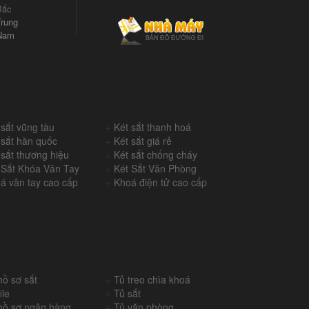
Bắc
rung
Nam
 sắt vũng tàu
+
Két sắt thanh hoá
 sắt hàn quốc
+
Két sắt giá rẻ
 sắt thương hiệu
+
Két sắt chống cháy
 Sắt Khóa Vân Tay
+
Két Sắt Văn Phòng
á vân tay cao cấp
+
Khoá điện tử cao cấp
hồ sơ sắt
+
Tủ treo chìa khoá
ile
+
Tủ sắt
hồ sơ ngân hàng
+
Tủ văn phòng