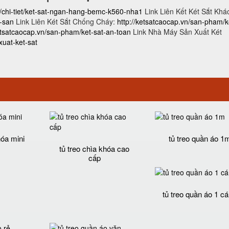
n/chi-tiet/ket-sat-ngan-hang-bemc-k560-nha1
Link Liên Kết Két Sắt Khá
h-san
Link Liên Két Sắt Chống Cháy:
http://ketsatcaocap.vn/san-pham/k
ketsatcaocap.vn/san-pham/ket-sat-an-toan
Link Nhà Máy Sản Xuất Két
uat-ket-sat
hóa mini
tủ treo quần áo 1
tủ treo chìa khóa cao
cấp
tủ treo quần áo 1 c