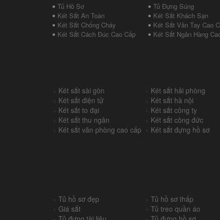
Tủ Hồ Sơ
Tủ Đựng Súng
Két Sắt An Toàn
Két Sắt Khách Sạn
Két Sắt Chống Cháy
Két Sắt Vân Tay Cao 
Két Sắt Cách Đúc Cao Cấp
Két Sắt Ngân Hàng Ca
+
Két sắt sài gòn
+
Két sắt hải phòng
+
Két sắt điện tử
+
Két sắt hà nội
+
Két sắt to đại
+
Két sắt công ty
+
Két sắt thu ngân
+
Két sắt công đức
+
Két sắt văn phòng cao cấp
+
Két sắt đựng hồ sơ
+
Tủ hồ sơ đẹp
+
Tủ hồ sơ thấp
+
Giá sắt
+
Tủ treo quần áo
+
Tủ đựng tài liệu
+
Tủ đựng hồ sơ