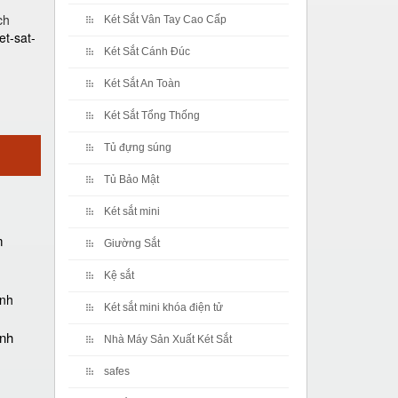
ch
Két Sắt Vân Tay Cao Cấp
et-sat-
Két Sắt Cánh Đúc
Két Sắt An Toàn
Két Sắt Tổng Thống
Tủ đựng súng
Tủ Bảo Mật
Két sắt mini
m
Giường Sắt
Kệ sắt
Két sắt mini khóa điện tử
ánh
Nhà Máy Sản Xuất Két Sắt
safes