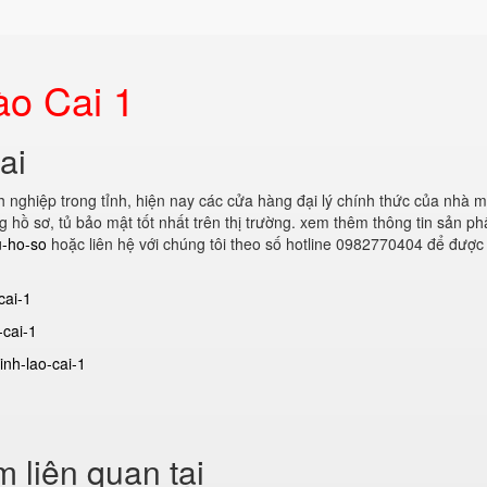
ào Cai 1
ai
 nghiệp trong tỉnh, hiện nay các cửa hàng đại lý chính thức của nhà 
 hồ sơ, tủ bảo mật tốt nhất trên thị trường. xem thêm thông tin sản p
u-ho-so
hoặc liên hệ với chúng tôi theo số hotline 0982770404 để được
cai-1
-cai-1
inh-lao-cai-1
 liên quan tại