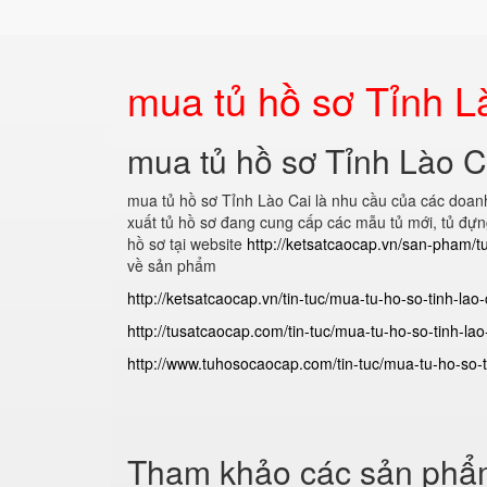
mua tủ hồ sơ Tỉnh L
mua tủ hồ sơ Tỉnh Lào C
mua tủ hồ sơ Tỉnh Lào Cai
là nhu cầu của các doanh
xuất tủ hồ sơ đang cung cấp các mẫu tủ mới, tủ đựng
hồ sơ tại website
http://ketsatcaocap.vn/san-pham/t
về sản phẩm
http://ketsatcaocap.vn/tin-tuc/mua-tu-ho-so-tinh-lao-
http://tusatcaocap.com/tin-tuc/mua-tu-ho-so-tinh-lao
http://www.tuhosocaocap.com/tin-tuc/mua-tu-ho-so-t
Tham khảo các sản phẩm