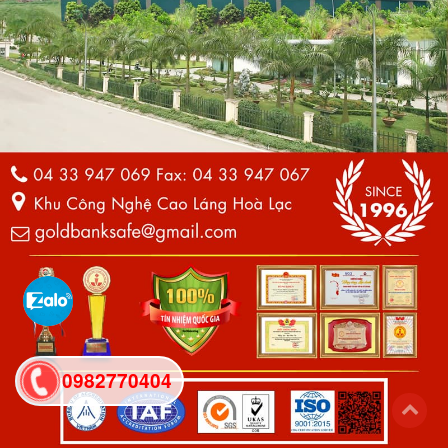
0982770404
back