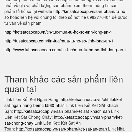
nhất về giá và chất lượng sản phẩm. xem thêm thông tin sản
phẩm tủ hồ sơ tại website
http://ketsatcaocap.vn/san-pham/tu-ho-
so
hoặc liên hệ với chúng tôi theo số hotline 0982770404 để được
tư vấn về sản phẩm
http://ketsatcaocap.vn/tin-tuc/mua-tu-ho-so-tinh-long-an-1
http://tusatcaocap.com/tin-tuc/mua-tu-ho-so-tinh-long-an-1
http://www.tuhosocaocap.com/tin-tuc/mua-tu-ho-so-tinh-long-an-1
Tham khảo các sản phẩm liên
quan tại
Link Liên Kết Ket Ngan Hang:
http://ketsatcaocap.vn/chi-tiet/ket-
sat-ngan-hang-bemc-k560-nha1
Link Liên Kết Két Sắt Khách
Sạn:
http://ketsatcaocap.vn/san-pham/ket-sat-khach-san
Link
Liên Két Sắt Chống Cháy:
http://ketsatcaocap.vn/san-pham/ket-
sat-chong-chay
Link Liên Kết: Két Sắt An
Toàn:
http://ketsatcaocap.vn/san-pham/ket-sat-an-toan
Link Nhà