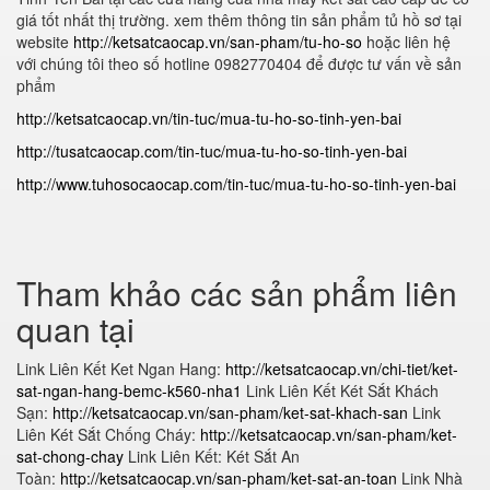
giá tốt nhất thị trường. xem thêm thông tin sản phẩm tủ hồ sơ tại
website
http://ketsatcaocap.vn/san-pham/tu-ho-so
hoặc liên hệ
với chúng tôi theo số hotline 0982770404 để được tư vấn về sản
phẩm
http://ketsatcaocap.vn/tin-tuc/mua-tu-ho-so-tinh-yen-bai
http://tusatcaocap.com/tin-tuc/mua-tu-ho-so-tinh-yen-bai
http://www.tuhosocaocap.com/tin-tuc/mua-tu-ho-so-tinh-yen-bai
Tham khảo các sản phẩm liên
quan tại
Link Liên Kết Ket Ngan Hang:
http://ketsatcaocap.vn/chi-tiet/ket-
sat-ngan-hang-bemc-k560-nha1
Link Liên Kết Két Sắt Khách
Sạn:
http://ketsatcaocap.vn/san-pham/ket-sat-khach-san
Link
Liên Két Sắt Chống Cháy:
http://ketsatcaocap.vn/san-pham/ket-
sat-chong-chay
Link Liên Kết: Két Sắt An
Toàn:
http://ketsatcaocap.vn/san-pham/ket-sat-an-toan
Link Nhà