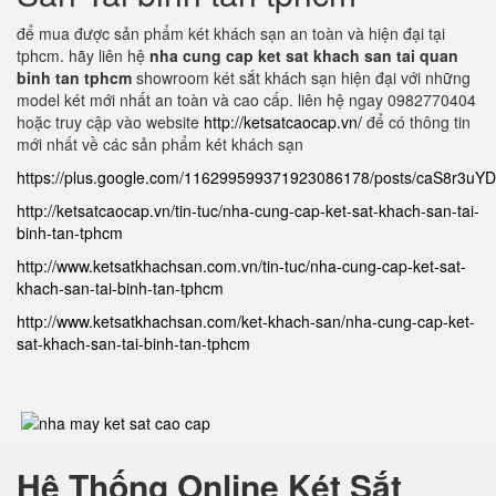
để mua được sản phẩm két khách sạn an toàn và hiện đại tại
tphcm. hãy liên hệ
nha cung cap ket sat khach san tai quan
binh tan tphcm
showroom két sắt khách sạn hiện đại với những
model két mới nhất an toàn và cao cấp. liên hệ ngay 0982770404
hoặc truy cập vào website
http://ketsatcaocap.vn/
để có thông tin
mới nhất về các sản phẩm két khách sạn
https://plus.google.com/116299599371923086178/posts/caS8r3uY
http://ketsatcaocap.vn/tin-tuc/nha-cung-cap-ket-sat-khach-san-tai-
binh-tan-tphcm
http://www.ketsatkhachsan.com.vn/tin-tuc/nha-cung-cap-ket-sat-
khach-san-tai-binh-tan-tphcm
http://www.ketsatkhachsan.com/ket-khach-san/nha-cung-cap-ket-
sat-khach-san-tai-binh-tan-tphcm
Hệ Thống Online Két Sắt