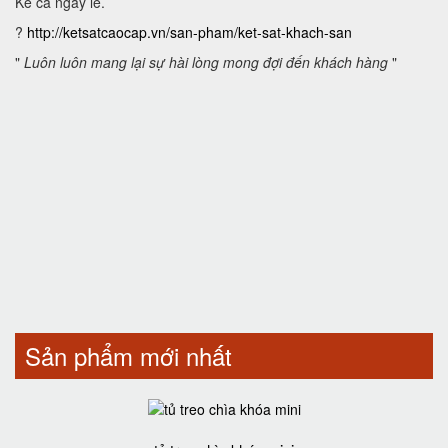
Kể cả ngày lễ.
?
http://ketsatcaocap.vn/san-pham/ket-sat-khach-san
"
Luôn luôn mang lại sự hài lòng mong đợi đến khách hàng
"
Sản phẩm mới nhất