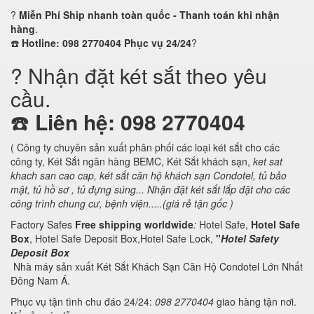
?
Miễn Phí Ship nhanh toàn quốc - Thanh toán khi nhận
hàng
.
☎️
Hotline: 098 2770404 Phục vụ 24/24
?
? Nhận đặt két sắt theo yêu
cầu.
☎️
Liên hệ: 098 2770404
( Công ty chuyên sản xuất phân phối các loại két sắt cho các
công ty, Két Sắt ngân hàng BEMC, Két Sắt khách sạn,
ket sat
khach san cao cap, két sắt căn hộ khách sạn Condotel,
tủ bảo
mật, tủ hồ sơ , tủ đựng súng... Nhận đặt két sắt lắp đặt cho các
công trình chung cư, bệnh viện.....(giá rẻ tận gốc )
Factory Safes
Free shipping worldwide
:
Hotel Safe,
Hotel Safe
Box
, Hotel Safe Deposit Box,Hotel Safe Lock,
"
Hotel Safety
Deposit Box
Nhà máy sản xuất Két Sắt Khách Sạn Căn Hộ Condotel Lớn Nhất
Đông Nam Á.
Phục vụ tận tình chu đáo 24/24:
098 2770404
giao hàng tận nơi.