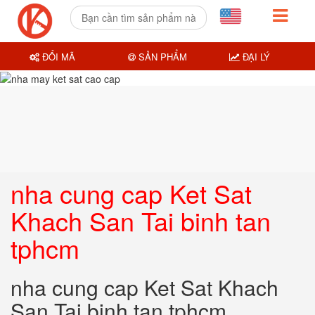
ĐỔI MÃ
SẢN PHẨM
ĐẠI LÝ
nha cung cap Ket Sat
Khach San Tai binh tan
tphcm
nha cung cap Ket Sat Khach
San Tai binh tan tphcm