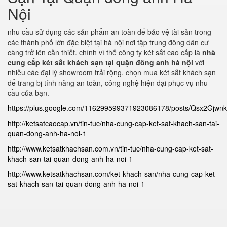
Nội
nhu cầu sử dụng các sản phẩm an toàn để bảo vệ tài sản trong
các thành phố lớn đặc biệt tại hà nội nơi tập trung đông dân cư
càng trở lên cần thiết. chính vì thế công ty két sắt cao cấp là
nhà
cung cấp két sắt khách sạn tại quận đông anh hà nội
với
nhiều các đại lý showroom trải rộng. chọn mua két sắt khách sạn
để trang bị tính năng an toàn, công nghệ hiện đại phục vụ nhu
cầu của bạn.
https://plus.google.com/116299599371923086178/posts/Qsx2Gjwn
http://ketsatcaocap.vn/tin-tuc/nha-cung-cap-ket-sat-khach-san-tai-
quan-dong-anh-ha-noi-1
http://www.ketsatkhachsan.com.vn/tin-tuc/nha-cung-cap-ket-sat-
khach-san-tai-quan-dong-anh-ha-noi-1
http://www.ketsatkhachsan.com/ket-khach-san/nha-cung-cap-ket-
sat-khach-san-tai-quan-dong-anh-ha-noi-1