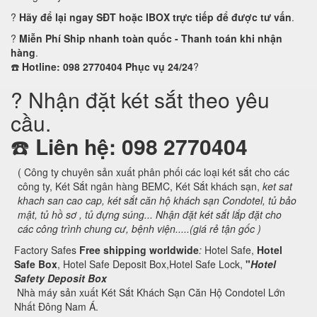
?
Hãy để lại ngay SĐT hoặc IBOX trực tiếp để được tư vấn
.
?
Miễn Phí Ship nhanh toàn quốc - Thanh toán khi nhận
hàng
.
☎️
Hotline: 098 2770404 Phục vụ 24/24
?
? Nhận đặt két sắt theo yêu
cầu.
☎️
Liên hệ: 098 2770404
( Công ty chuyên sản xuất phân phối các loại két sắt cho các
công ty, Két Sắt ngân hàng BEMC, Két Sắt khách sạn,
ket sat
khach san cao cap, két sắt căn hộ khách sạn Condotel,
tủ bảo
mật, tủ hồ sơ , tủ đựng súng... Nhận đặt két sắt lắp đặt cho
các công trình chung cư, bệnh viện.....(giá rẻ tận gốc )
Factory Safes
Free shipping worldwide
:
Hotel Safe,
Hotel
Safe Box
, Hotel Safe Deposit Box,Hotel Safe Lock,
"
Hotel
Safety Deposit Box
Nhà máy sản xuất Két Sắt Khách Sạn Căn Hộ Condotel Lớn
Nhất Đông Nam Á.