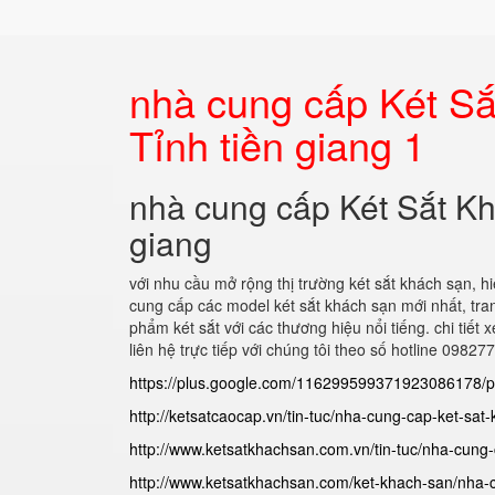
nhà cung cấp Két 
Tỉnh tiền giang 1
nhà cung cấp Két Sắt 
giang
với nhu cầu mở rộng thị trường két sắt khách sạn, h
cung cấp các model két sắt khách sạn mới nhất, tran
phẩm két sắt với các thương hiệu nổi tiếng. chi tiết
liên hệ trực tiếp với chúng tôi theo số hotline 0982
https://plus.google.com/116299599371923086178
http://ketsatcaocap.vn/tin-tuc/nha-cung-cap-ket-sat
http://www.ketsatkhachsan.com.vn/tin-tuc/nha-cung-
http://www.ketsatkhachsan.com/ket-khach-san/nha-c