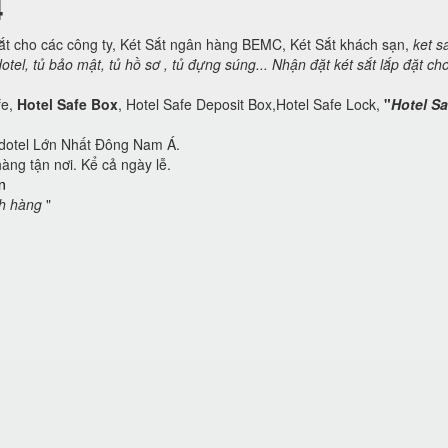
4
 sắt cho các công ty, Két Sắt ngân hàng BEMC, Két Sắt khách sạn,
ket s
otel,
tủ bảo mật, tủ hồ sơ , tủ đựng súng... Nhận đặt két sắt lắp đặt ch
fe,
Hotel Safe Box
, Hotel Safe Deposit Box,Hotel Safe Lock,
"
Hotel Sa
dotel Lớn Nhất Đông Nam Á.
àng tận nơi. Kể cả ngày lễ.
n
ch hàng
"