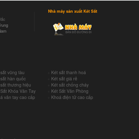
Nhà máy sản xuất Két Sắt
Bắc
rung
Nam
 sắt vũng tàu
+
Két sắt thanh hoá
 sắt hàn quốc
+
Két sắt giá rẻ
 sắt thương hiệu
+
Két sắt chống cháy
 Sắt Khóa Vân Tay
+
Két Sắt Văn Phòng
á vân tay cao cấp
+
Khoá điện tử cao cấp