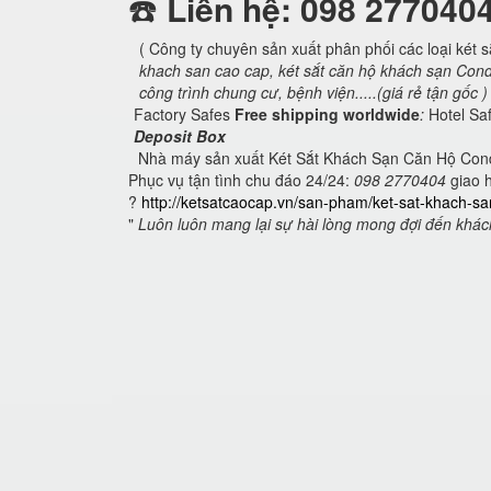
☎️
Liên hệ: 098 277040
( Công ty chuyên sản xuất phân phối các loại két
khach san cao cap, két sắt căn hộ khách sạn Cond
công trình chung cư, bệnh viện.....(giá rẻ tận gốc )
Factory Safes
Free shipping worldwide
:
Hotel Sa
Deposit Box
Nhà máy sản xuất Két Sắt Khách Sạn Căn Hộ Con
Phục vụ tận tình chu đáo 24/24:
098 2770404
giao h
?
http://ketsatcaocap.vn/san-pham/ket-sat-khach-sa
"
Luôn luôn mang lại sự hài lòng mong đợi đến khá