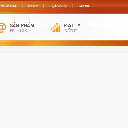
đổi mã két
Tin tức
Tuyển dụng
Liên hệ