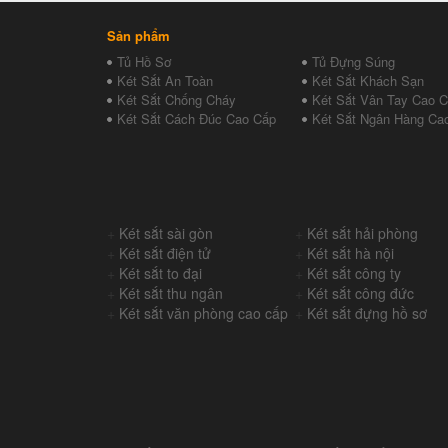
Sản phẩm
Tủ Hồ Sơ
Tủ Đựng Súng
Két Sắt An Toàn
Két Sắt Khách Sạn
Két Sắt Chống Cháy
Két Sắt Vân Tay Cao 
Két Sắt Cách Đúc Cao Cấp
Két Sắt Ngân Hàng Ca
+
Két sắt sài gòn
+
Két sắt hải phòng
+
Két sắt điện tử
+
Két sắt hà nội
+
Két sắt to đại
+
Két sắt công ty
+
Két sắt thu ngân
+
Két sắt công đức
+
Két sắt văn phòng cao cấp
+
Két sắt đựng hồ sơ