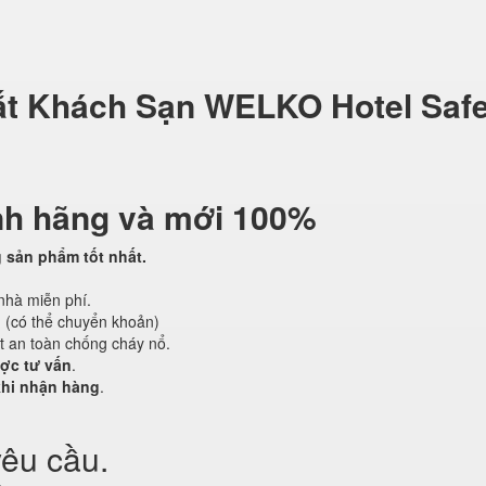
ắt Khách Sạn WELKO Hotel Saf
nh hãng và mới 100%
sản phẩm tốt nhất.
nhà miễn phí.
g (có thể chuyển khoản)
t an toàn chống cháy nổ.
ược tư vấn
.
khi nhận hàng
.
yêu cầu.