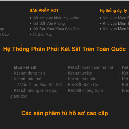
SẢN PHẨM HOT
Hệ thống đại lý
Két sắt xuất khẩu mỹ welko
Khu vực Miền 
Két Sắt Văn Phòng
Khu vực Miền T
Cấp
Két Sắt Xuất Khẩu Cao Cấp
Khu vực Miền 
o Cấp
Tủ Bảo Mật
Hệ Thống Phân Phối Két Sắt Trên Toàn Quốc
+
Mua két sắt
+
Két sắt khách sạn hà nội
+
Két
+
Két sắt đựng tiền
+
Két sắt welko
+
Két
+
Két sắt bảo mật
+
Két sắt cá nhân
+
Két
+
Tư Vấn Chọn Mua Két Sắt
+
Két Sắt Khóa Cơ
+
Két
+
Két sắt phòng lãnh đạo,
+
Két Sắt chống trộm
+
Kho
giám đốc
Các sản phẩm tủ hồ sơ cao cấp