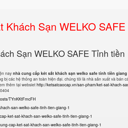
Sắt Khách Sạn WELKO SAFE
Khách Sạn WELKO SAFE Tỉnh tiền
iện nay
nhà cung cấp két sắt khách sạn welko safe tỉnh tiền gian
g bị các hệ thống an toàn hiện đại. chúng tôi là nhà sản xuất và bán c
 xem thêm tại websiet
http://ketsatcaocap.vn/san-pham/ket-sat-khach-sa
770404
/posts/TYnKKtFmcFH
-khach-san-welko-safe-tinh-tien-giang-1
cap-ket-sat-khach-san-welko-safe-tinh-tien-giang-1
ung-cap-ket-sat-khach-san-welko-safe-tinh-tien-giang-1