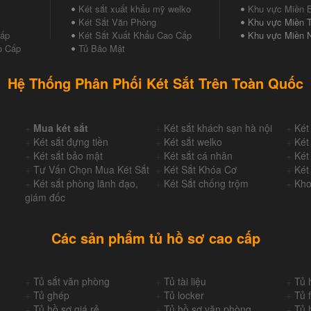
Két sắt xuất khẩu mỹ welko
Khu vực Miền 
Két Sắt Văn Phòng
Khu vực Miền T
Cấp
Két Sắt Xuất Khẩu Cao Cấp
Khu vực Miền 
o Cấp
Tủ Bảo Mật
Hệ Thống Phân Phối Két Sắt Trên Toàn Quốc
+
Mua két sắt
+
Két sắt khách sạn hà nội
+
Két
+
Két sắt đựng tiền
+
Két sắt welko
+
Két
+
Két sắt bảo mật
+
Két sắt cá nhân
+
Két
+
Tư Vấn Chọn Mua Két Sắt
+
Két Sắt Khóa Cơ
+
Két
+
Két sắt phòng lãnh đạo,
+
Két Sắt chống trộm
+
Kho
giám đốc
Các sản phẩm tủ hồ sơ cao cấp
+
Tủ sắt văn phòng
+
Tủ tài liệu
+
Tủ 
+
Tủ ghép
+
Tủ locker
+
Tủ f
+
Tủ hồ sơ giá rẻ
+
Tủ hồ sơ văn phòng
+
Tủ 