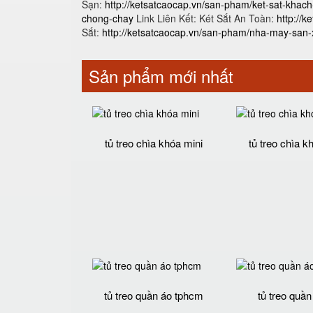
Sạn:
http://ketsatcaocap.vn/san-pham/ket-sat-khac
chong-chay
Link Liên Kết: Két Sắt An Toàn:
http://
Sắt:
http://ketsatcaocap.vn/san-pham/nha-may-san-x
Sản phẩm mới nhất
tủ treo chìa khóa mini
tủ treo chìa k
tủ treo quần áo tphcm
tủ treo quần