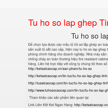
Tu ho so lap ghep Ti
Tu ho so la
Để chọn lựa được các mẫu tủ hồ sơ lắp ghép an toà
sản xuất tủ sắt cao cấp, hiện nay tu ho so lap ghep
phòng chính hãng cho doanh nghiệp. Nhà máy sản xu
chống cháy an toàn thương hiệu fire resistant cabin
hãng. Liên hệ trực tiếp với công ty chúng tôi theo 
http://ketsatcaocap.vn/san-pham/tu-ho-so
http://ketsatcaocap.vn/tin-tuc/tu-ho-so-lap-ghep-tin
http://tusatcaocap.com/tin-tuc/tu-ho-so-lap-ghep-tin
http://www.tuhosocaocap.com/tin-tuc/tu-ho-so-lap-g
Tham khảo các sản phẩm liên quan tại
Link Liên Kết Ket Ngan Hang:
http://ketsatcaocap.v