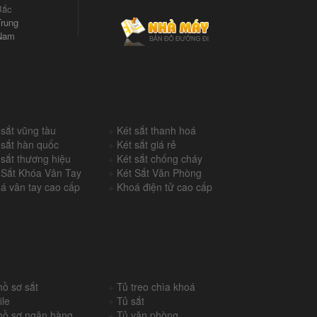
Bắc
rung
Nam
 sắt vũng tàu
+
Két sắt thanh hoá
 sắt hàn quốc
+
Két sắt giá rẻ
 sắt thương hiệu
+
Két sắt chống cháy
 Sắt Khóa Vân Tay
+
Két Sắt Văn Phòng
á vân tay cao cấp
+
Khoá điện tử cao cấp
hồ sơ sắt
+
Tủ treo chìa khoá
ile
+
Tủ sắt
hồ sơ ngân hàng
+
Tủ văn phòng