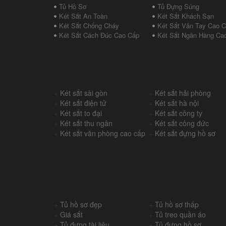
Tủ Hồ Sơ
Tủ Đựng Súng
Két Sắt An Toàn
Két Sắt Khách Sạn
Két Sắt Chống Cháy
Két Sắt Vân Tay Cao 
Két Sắt Cách Đúc Cao Cấp
Két Sắt Ngân Hàng Ca
+
Két sắt sài gòn
+
Két sắt hải phòng
+
Két sắt điện tử
+
Két sắt hà nội
+
Két sắt to đại
+
Két sắt công ty
+
Két sắt thu ngân
+
Két sắt công đức
+
Két sắt văn phòng cao cấp
+
Két sắt đựng hồ sơ
+
Tủ hồ sơ đẹp
+
Tủ hồ sơ thấp
+
Giá sắt
+
Tủ treo quần áo
+
Tủ đựng tài liệu
+
Tủ đựng hồ sơ