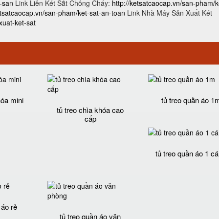
h-san
Link Liên Két Sắt Chống Cháy:
http://ketsatcaocap.vn/san-pham/k
ketsatcaocap.vn/san-pham/ket-sat-an-toan
Link Nhà Máy Sản Xuất Két
uat-ket-sat
hóa mini
tủ treo quần áo 1
tủ treo chìa khóa cao
cấp
tủ treo quần áo 1 c
 áo rẻ
tủ treo quần áo văn