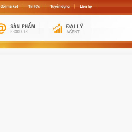
đổi mã két
Tin tức
Tuyển dụng
Liên hệ