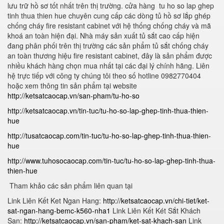
lưu trữ hồ sơ tốt nhất trên thị trường. cửa hàng tu ho so lap ghep
tinh thua thien hue chuyên cung cấp các dòng tủ hồ sơ lắp ghép
chống cháy fire resistant cabinet với hệ thống chống cháy và mã
khoá an toàn hiện đại. Nhà máy sản xuất tủ sắt cao cấp hiện
đang phân phối trên thị trường các sản phẩm tủ sắt chống cháy
an toàn thương hiệu fire resistant cabinet, đây là sản phẩm được
nhiều khách hàng chọn mua nhất tại các đại lý chính hãng. Liên
hệ trực tiếp với công ty chúng tôi theo số hotline 0982770404
hoặc xem thông tin sản phẩm tại website
http://ketsatcaocap.vn/san-pham/tu-ho-so
http://ketsatcaocap.vn/tin-tuc/tu-ho-so-lap-ghep-tinh-thua-thien-
hue
http://tusatcaocap.com/tin-tuc/tu-ho-so-lap-ghep-tinh-thua-thien-
hue
http://www.tuhosocaocap.com/tin-tuc/tu-ho-so-lap-ghep-tinh-thua-
thien-hue
Tham khảo các sản phẩm liên quan tại
Link Liên Kết Ket Ngan Hang:
http://ketsatcaocap.vn/chi-tiet/ket-
sat-ngan-hang-bemc-k560-nha1
Link Liên Kết Két Sắt Khách
Sạn:
http://ketsatcaocap.vn/san-pham/ket-sat-khach-san
Link