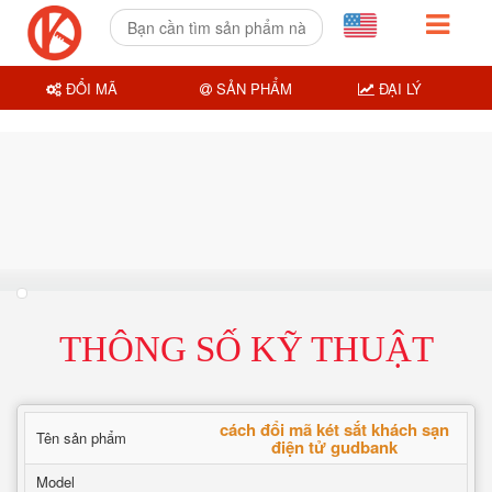
ĐỔI MÃ
SẢN PHẨM
ĐẠI LÝ
THÔNG SỐ KỸ THUẬT
cách đổi mã két sắt khách sạn
Tên sản phẩm
điện tử gudbank
Model