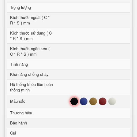
Trọng lượng
Kích thước ngoài ( C *
R * S ) mm
Kích thước sử dụng ( C
* R * S ) mm
Kích thước ngăn kéo (
C * R * S ) mm
Tính năng
Khả năng chống cháy
Hệ thống khóa liên hoàn
thông minh
Đen
Xanh
Nâu
Đỏ
Trắng
Mầu sắc
Thương hiệu
Bảo hành
Giá