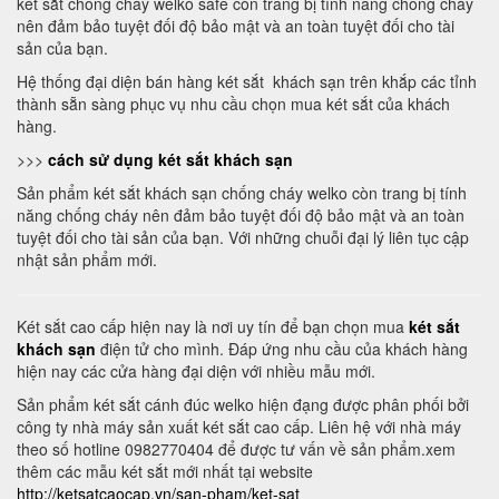
két sắt chống cháy welko safe còn trang bị tính năng chống cháy
nên đảm bảo tuyệt đối độ bảo mật và an toàn tuyệt đối cho tài
sản của bạn.
Hệ thống đại diện bán hàng két sắt khách sạn trên khắp các tỉnh
thành sẵn sàng phục vụ nhu cầu chọn mua két sắt của khách
hàng.
>>>
cách sử dụng két sắt khách sạn
Sản phẩm két sắt khách sạn chống cháy welko còn trang bị tính
năng chống cháy nên đảm bảo tuyệt đối độ bảo mật và an toàn
tuyệt đối cho tài sản của bạn. Với những chuỗi đại lý liên tục cập
nhật sản phẩm mới.
Két sắt cao cấp hiện nay là nơi uy tín để bạn chọn mua
két sắt
khách sạn
điện tử cho mình. Đáp ứng nhu cầu của khách hàng
hiện nay các cửa hàng đại diện với nhiều mẫu mới.
Sản phẩm két sắt cánh đúc welko hiện đạng được phân phối bởi
công ty nhà máy sản xuất két sắt cao cấp. Liên hệ với nhà máy
theo số hotline 0982770404 để được tư vấn về sản phẩm.xem
thêm các mẫu két sắt mới nhất tại website
http://ketsatcaocap.vn/san-pham/ket-sat