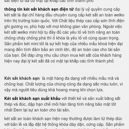
sắt điện tử đã có mặt tại khắp các tỉnh thành phố
thông tin két sắt khách sạn điện tử
đại lý uỷ quyền cung cấp
két sắt là đại chỉ hàng đầu chuyên cung cấp két sắt an toàn welko
trên thị trường toàn quốc. Với Chất liệu thép cao cấp sơn tĩnh điện
ghi gương vv, phù hợp với mọi không gian văn phòng. Ngoài việc
két sắt welko mini hội tụ đầy đủ các yếu tố về tính năng an toàn
chống cháy chống phá thì ổ khóa là yếu tố vô cùng quan trọng.
Sản phẩm két mini tốt là sự kết hợp của nhiều mẫu khoá hiện đại
mang đến tính đảm bảo an ninh lớn, độ an toàn cao cho tài sản
của bạn. Để đáp ứng nhu cầu chọn mua két sắt của khách hàng
hiện nay đại lý két sắt đã có mặt tại khắp các tỉnh thành phố
Két sắt khách sạn
là mặt hàng đa dạng với nhiều mẫu mã và
chủng loại. Chất lượng của chúng cũng đa dạng sắc màu luôn, vì
vậy mà người tiêu dùng khá hoang mang khi chọn lựa.
Két sắt khách sạn xuất khẩu
với thiết kế và sản xuất bằng sắt
thép và đúc, dập hạn chế mối hàn tăng tính năng bảo mật tốt
nhất Đem lại sự an toàn cho tài sản.
két sắt an toàn khách sạn hiện nay thường được làm từ thép đúc
với bản lề và lắp đặt hệ thống khóa dày dặn, cứng cáp. Sản phẩm