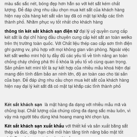
màu sắc sắc nét, bóng đẹp hơn hẳn so với két sắt kém chất
lượng. Để đáp ứng nhu cầu chọn mua két sắt của khách hàng
hiện nay cửa hàng két sắt vân tay đã có mặt tại khắp các tỉnh
thành phố. Nhằm phục vụ tốt nhất cho khách hàng
thông tin két sắt khách sạn điện tử
đại lý uỷ quyền cung cấp
két sắt là đại chỉ hàng đầu chuyên cung cấp két sắt an toàn welko
trên thị trường toàn quốc. Với Chất liệu thép cao cấp sơn tĩnh điện
ghi gương vv, phù hợp với mọi không gian văn phòng. Ngoài việc
két sắt welko mini hội tụ đầy đủ các yếu tố về tính năng an toàn
chống cháy chống phá thì ổ khóa là yếu tố vô cùng quan trọng.
Sản phẩm két mini tốt là sự kết hợp của nhiều mẫu khoá hiện đại
mang đến tính đảm bảo an ninh lớn, độ an toàn cao cho tài sản
của bạn. Để đáp ứng nhu cầu chọn mua két sắt của khách hàng
hiện nay đại lý két sắt đã có mặt tại khắp các tỉnh thành phố
Két sắt khách sạn
là mặt hàng đa dạng với nhiều mẫu mã và
chủng loại. Chất lượng của chúng cũng đa dạng sắc màu luôn, vì
vậy mà người tiêu dùng khá hoang mang khi chọn lựa.
Két sắt khách sạn xuất khẩu
với thiết kế và sản xuất bằng sắt
thép và đúc, dập hạn chế mối hàn tăng tính năng bảo mật tốt