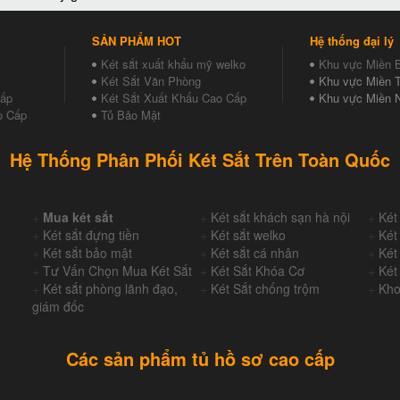
SẢN PHẨM HOT
Hệ thống đại lý
Két sắt xuất khẩu mỹ welko
Khu vực Miền 
Két Sắt Văn Phòng
Khu vực Miền T
Cấp
Két Sắt Xuất Khẩu Cao Cấp
Khu vực Miền 
o Cấp
Tủ Bảo Mật
Hệ Thống Phân Phối Két Sắt Trên Toàn Quốc
+
Mua két sắt
+
Két sắt khách sạn hà nội
+
Két
+
Két sắt đựng tiền
+
Két sắt welko
+
Két
+
Két sắt bảo mật
+
Két sắt cá nhân
+
Két
+
Tư Vấn Chọn Mua Két Sắt
+
Két Sắt Khóa Cơ
+
Két
+
Két sắt phòng lãnh đạo,
+
Két Sắt chống trộm
+
Kho
giám đốc
Các sản phẩm tủ hồ sơ cao cấp