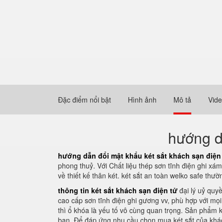
Đặc điểm nổi bật
Hình ảnh
Mô tả
Vid
hướng d
hướng dẫn đổi mật khẩu két sắt khách sạn điện
phong thuỷ. Với Chất liệu thép sơn tĩnh điện ghi xá
về thiết kế thân két. két sắt an toàn welko safe th
thông tin két sắt khách sạn điện tử
đại lý uỷ quy
cao cấp sơn tĩnh điện ghi gương vv, phù hợp với mọi
thì ổ khóa là yếu tố vô cùng quan trọng. Sản phẩm k
bạn. Để đáp ứng nhu cầu chọn mua két sắt của khách