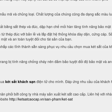
mẫu mã và chủng loại. Chất lượng của chúng cũng đa dạng sắc màu lu
uất bằng sắt thép và đúc, dập hạn chế mối hàn tăng tính năng bảo mật t
 từ thép đúc với bản lề và lắp đặt hệ thống khóa dày dặn, cứng cáp. S
mật và an toàn tuyệt đối cho tài sản của bạn.
 khắp các tỉnh thành sẵn sàng phục vụ nhu cầu chọn mua két sắt của 
ang bị tính năng chống cháy nên đảm bảo tuyệt đối độ bảo mật và an t
 mua
két sắt khách sạn
điện tử cho mình. Đáp ứng nhu cầu của khách h
ân phối bởi công ty nhà máy sản xuất két sắt cao cấp. Liên hệ với nh
ebsite
http://ketsatcaocap.vn/san-pham/ket-sat