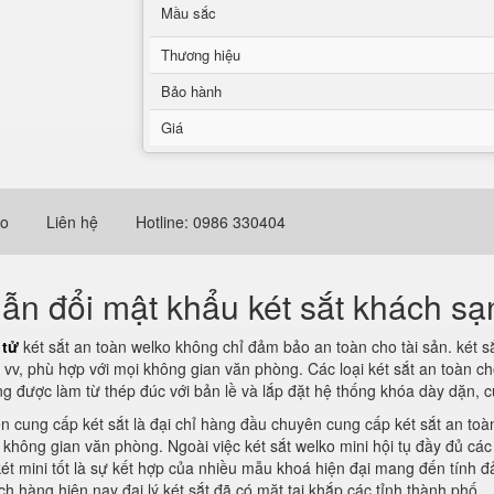
Mầu sắc
Thương hiệu
Bảo hành
Giá
eo
Liên hệ
Hotline: 0986 330404
ẫn đổi mật khẩu két sắt khách sạn
 tử
két sắt an toàn welko không chỉ đảm bảo an toàn cho tài sản. két s
m vv, phù hợp với mọi không gian văn phòng. Các loại két sắt an toàn 
ường được làm từ thép đúc với bản lề và lắp đặt hệ thống khóa dày dặn, 
ền cung cấp két sắt là đại chỉ hàng đầu chuyên cung cấp két sắt an toàn
 không gian văn phòng. Ngoài việc két sắt welko mini hội tụ đầy đủ cá
ét mini tốt là sự kết hợp của nhiều mẫu khoá hiện đại mang đến tính đ
 hàng hiện nay đại lý két sắt đã có mặt tại khắp các tỉnh thành phố