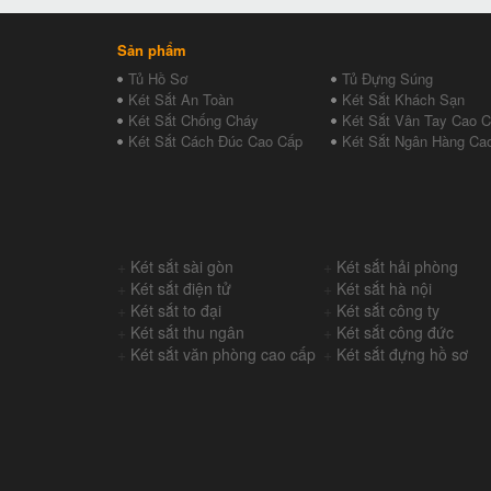
Sản phẩm
Tủ Hồ Sơ
Tủ Đựng Súng
Két Sắt An Toàn
Két Sắt Khách Sạn
Két Sắt Chống Cháy
Két Sắt Vân Tay Cao 
Két Sắt Cách Đúc Cao Cấp
Két Sắt Ngân Hàng Ca
+
Két sắt sài gòn
+
Két sắt hải phòng
+
Két sắt điện tử
+
Két sắt hà nội
+
Két sắt to đại
+
Két sắt công ty
+
Két sắt thu ngân
+
Két sắt công đức
+
Két sắt văn phòng cao cấp
+
Két sắt đựng hồ sơ