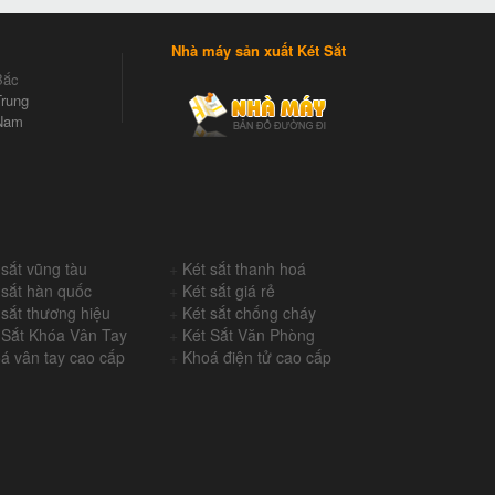
Nhà máy sản xuất Két Sắt
Bắc
rung
Nam
 sắt vũng tàu
+
Két sắt thanh hoá
 sắt hàn quốc
+
Két sắt giá rẻ
 sắt thương hiệu
+
Két sắt chống cháy
 Sắt Khóa Vân Tay
+
Két Sắt Văn Phòng
á vân tay cao cấp
+
Khoá điện tử cao cấp