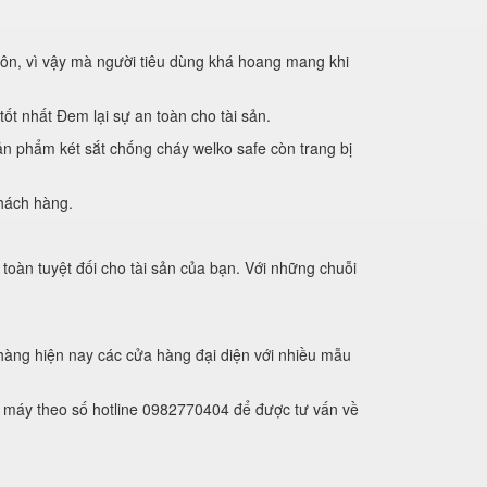
ôn, vì vậy mà người tiêu dùng khá hoang mang khi
ốt nhất Đem lại sự an toàn cho tài sản.
ản phẩm két sắt chống cháy welko safe còn trang bị
khách hàng.
oàn tuyệt đối cho tài sản của bạn. Với những chuỗi
àng hiện nay các cửa hàng đại diện với nhiều mẫu
à máy theo số hotline 0982770404 để được tư vấn về