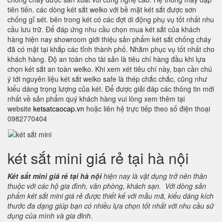
tiên tiến. các dòng két sắt welko với bề mặt két sắt được sơn
chống gỉ sét. bên trong két có các đợt di động phụ vụ tốt nhất nhu
cầu lưu trữ. Để đáp ứng nhu cầu chọn mua két sắt của khách
hàng hiện nay showroom giới thiệu sản phẩm két sắt chống cháy
đã có mặt tại khắp các tỉnh thành phố. Nhằm phục vụ tốt nhất cho
khách hàng. Độ an toàn cho tài sản là tiêu chí hàng đầu khi lựa
chọn két sắt an toàn welko. Khi xem xét tiêu chí này, bạn cần chú
ý tới nguyên liệu két sắt welko safe là thép chắc chắc, cũng như
kiểu dáng trọng lượng của két. Để được giải đáp các thông tin mới
nhất về sản phẩm quý khách hàng vui lòng xem thêm tại
website
ketsatcaocap.vn
hoặc liên hệ trực tiếp theo số điện thoại
0982770404
két sắt mini giá rẻ tại hà nội
Két sắt mini giá rẻ tại hà nội
hiện nay là vật dụng trở nên thân
thuộc với các hộ gia đình, văn phòng, khách sạn. Với dòng sản
phẩm két sắt mini giá rẻ được thiết kế với mẫu mã, kiểu dáng kích
thước đa dạng giúp bạn có nhiều lựa chọn tốt nhất với nhu cầu sử
dụng của mình và gia đinh.