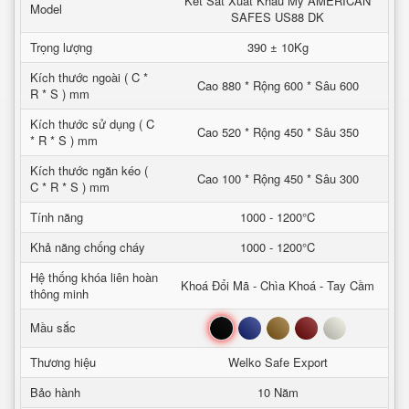
Két Sắt Xuất Khẩu Mỹ AMERICAN
Model
SAFES US88 DK
Trọng lượng
390 ± 10Kg
Kích thước ngoài ( C *
Cao 880 * Rộng 600 * Sâu 600
R * S ) mm
Kích thước sử dụng ( C
Cao 520 * Rộng 450 * Sâu 350
* R * S ) mm
Kích thước ngăn kéo (
Cao 100 * Rộng 450 * Sâu 300
C * R * S ) mm
Tính năng
1000 - 1200°C
Khả năng chống cháy
1000 - 1200°C
Hệ thống khóa liên hoàn
Khoá Đổi Mã - Chìa Khoá - Tay Cầm
thông minh
Đen
Xanh
Nâu
Đỏ
Trắng
Mầu sắc
Thương hiệu
Welko Safe Export
Bảo hành
10 Năm