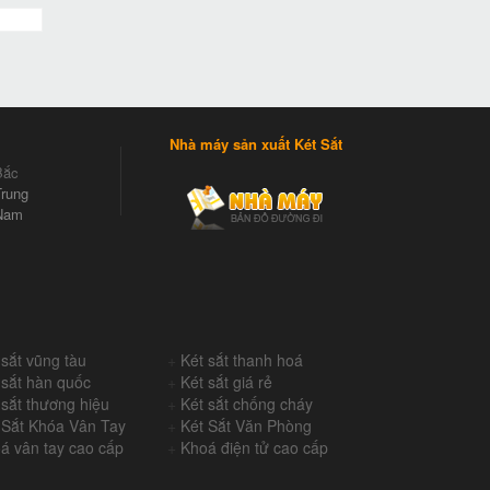
Nhà máy sản xuất Két Sắt
Bắc
rung
Nam
 sắt vũng tàu
+
Két sắt thanh hoá
 sắt hàn quốc
+
Két sắt giá rẻ
 sắt thương hiệu
+
Két sắt chống cháy
 Sắt Khóa Vân Tay
+
Két Sắt Văn Phòng
á vân tay cao cấp
+
Khoá điện tử cao cấp