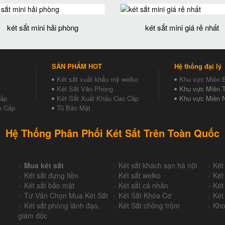
két sắt mini hải phòng
két sắt mini giá rẻ nhất
SẢN PHẨM HOT
Hệ thống đại lý
Két sắt xuất khẩu mỹ welko
Khu vực Miền 
Két Sắt Văn Phòng
Khu vực Miền T
Cấp
Két Sắt Xuất Khẩu Cao Cấp
Khu vực Miền 
o Cấp
Tủ Bảo Mật
Hệ Thống Phân Phối Két Sắt Trên Toàn Quốc
+
Mua két sắt
+
Két sắt khách sạn hà nội
+
Két
+
Két sắt đựng tiền
+
Két sắt welko
+
Két
+
Két sắt bảo mật
+
Két sắt cá nhân
+
Két
+
Tư Vấn Chọn Mua Két Sắt
+
Két Sắt Khóa Cơ
+
Két
+
Két sắt phòng lãnh đạo,
+
Két Sắt chống trộm
+
Kho
giám đốc