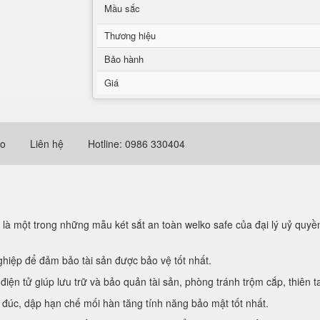
Mầu sắc
Thương hiệu
Bảo hành
Giá
eo
Liên hệ
Hotline: 0986 330404
là một trong những mẫu két sắt an toàn welko safe của đại lý uỷ quyề
hiệp để đảm bảo tài sản được bảo vệ tốt nhất.
điện tử giúp lưu trữ và bảo quản tài sản, phòng tránh trộm cắp, thiên t
và đúc, dập hạn chế mối hàn tăng tính năng bảo mật tốt nhất.