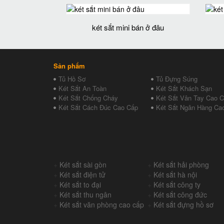
két sắt mini bán ở đâu
Sản phẩm
Tủ Hồ Sơ
Tủ Đựng Súng
Két Sắt An Toàn
Két Sắt Khách Sạn
Két Sắt Chống Cháy
Két Sắt Vân Tay Cao 
Két Sắt Cách Đúc Cao Cấp
Két Sắt Ngân Hàng Ca
+
Két sắt sài gòn
+
Két sắt hải phòng
+
Két sắt điện tử
+
Két sắt hà nội
+
Két sắt to đại
+
Két sắt công ty
+
Két sắt thu ngân
+
Két sắt công đức
+
Két sắt văn phòng cao cấp
+
Két sắt đựng hồ sơ