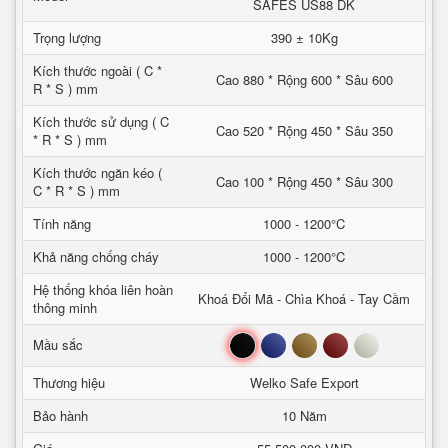
SAFES US88 DK
Trọng lượng
390 ± 10Kg
Kích thước ngoài ( C *
Cao 880 * Rộng 600 * Sâu 600
R * S ) mm
Kích thước sử dụng ( C
Cao 520 * Rộng 450 * Sâu 350
* R * S ) mm
Kích thước ngăn kéo (
Cao 100 * Rộng 450 * Sâu 300
C * R * S ) mm
Tính năng
1000 - 1200°C
Khả năng chống cháy
1000 - 1200°C
Hệ thống khóa liên hoàn
Khoá Đổi Mã - Chìa Khoá - Tay Cầm
thông minh
Đen
Xanh
Nâu
Đỏ
Trắng
Mầu sắc
Thương hiệu
Welko Safe Export
Bảo hành
10 Năm