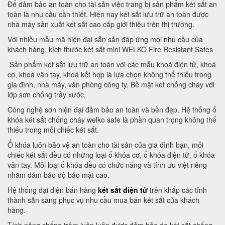
Để đảm bảo an toàn cho tài sản việc trang bị sản phẩm két sắt an
toàn là nhu cầu cần thiết. Hiện nay két sắt lưu trữ an toàn được
nhà máy sản xuất két sắt cao cấp giới thiệu trên thị trường.
Với nhiều mẫu mã hiện đại sẵn sản đáp ứng mọi nhu cầu của
khách hàng. kích thước két sắt mini WELKO Fire Resistant Safes
Sản phẩm két sắt lưu trữ an toàn với các mẫu khoá điện tử, khoá
cơ, khoá vân tay, khoá kết hợp là lựa chọn không thể thiếu trong
gia đình, nhà máy, văn phòng công ty. Bề mặt két chống cháy với
lớp sơn chống trầy xước.
Công nghệ sơn hiện đại đảm bảo an toàn và bền đẹp. Hệ thống ổ
khóa két sắt chống cháy welko safe là phần quan trọng không thể
thiếu trong mỗi chiếc két sắt.
Ổ khóa luôn bảo vệ an toàn cho tài sản của gia đình bạn, mỗi
chiếc két sắt đều có những loại ổ khóa cơ, ổ khóa điện tử, ổ khóa
vân tay. Mỗi loại ổ khóa đều có chức năng và tính ưu việt riêng
nhằm đảm bảo độ bảo mật cao.
Hệ thống đại diện bán hàng
két sắt điện tử
trên khắp các tỉnh
thành sẵn sàng phục vụ nhu cầu mua bán két sắt của khách
hàng.
Tính năng chống trộm luôn luôn được đảm bảo do két sắt chống