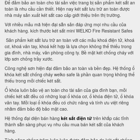
Để đảm bảo an toàn cho tài sản việc trang bị sản phẩm két sắt an
toàn là nhu cầu cần thiết. Hiện nay két sắt lưu trữ an toàn được
nhà máy sản xuất két sắt cao cấp giới thiệu trên thị trường.
Với nhiều mẫu mã hiện đại sẵn sản đáp ứng mọi nhu cầu của
khách hàng. kích thước két sắt mini WELKO Fire Resistant Safes
Sản phẩm két sắt lưu trữ an toàn với các mẫu khoá điện tử, khoá
cơ, khoá vân tay, khoá kết hợp là lựa chọn không thể thiếu trong
gia đình, nhà máy, văn phòng công ty. Bề mặt két chống cháy với
lớp sơn chống trầy xước.
Công nghệ sơn hiện đại đảm bảo an toàn và bền đẹp. Hệ thống ổ
khóa két sắt chống cháy welko safe là phần quan trọng không thể
thiếu trong mỗi chiếc két sắt.
Ổ khóa luôn bảo vệ an toàn cho tài sản của gia đình bạn, mỗi
chiếc két sắt đều có những loại ổ khóa cơ, ổ khóa điện tử, ổ khóa
vân tay. Mỗi loại ổ khóa đều có chức năng và tính ưu việt riêng
nhằm đảm bảo độ bảo mật cao.
Hệ thống đại diện bán hàng
két sắt điện tử
trên khắp các tỉnh
thành sẵn sàng phục vụ nhu cầu mua bán két sắt của khách
hàng.
Tính năng chống trộm luôn luôn được đảm bảo do két sắt chống