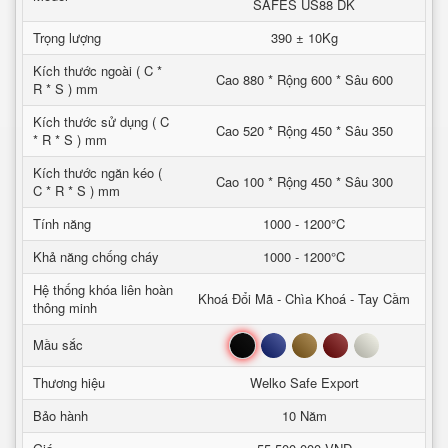
SAFES US88 DK
Trọng lượng
390 ± 10Kg
Kích thước ngoài ( C *
Cao 880 * Rộng 600 * Sâu 600
R * S ) mm
Kích thước sử dụng ( C
Cao 520 * Rộng 450 * Sâu 350
* R * S ) mm
Kích thước ngăn kéo (
Cao 100 * Rộng 450 * Sâu 300
C * R * S ) mm
Tính năng
1000 - 1200°C
Khả năng chống cháy
1000 - 1200°C
Hệ thống khóa liên hoàn
Khoá Đổi Mã - Chìa Khoá - Tay Cầm
thông minh
Đen
Xanh
Nâu
Đỏ
Trắng
Mầu sắc
Thương hiệu
Welko Safe Export
Bảo hành
10 Năm