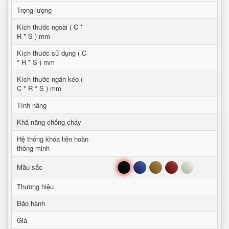
Trọng lượng
Kích thước ngoài ( C *
R * S ) mm
Kích thước sử dụng ( C
* R * S ) mm
Kích thước ngăn kéo (
C * R * S ) mm
Tính năng
Khả năng chống cháy
Hệ thống khóa liên hoàn
thông minh
Đen
Xanh
Nâu
Đỏ
Trắng
Mầu sắc
Thương hiệu
Bảo hành
Giá