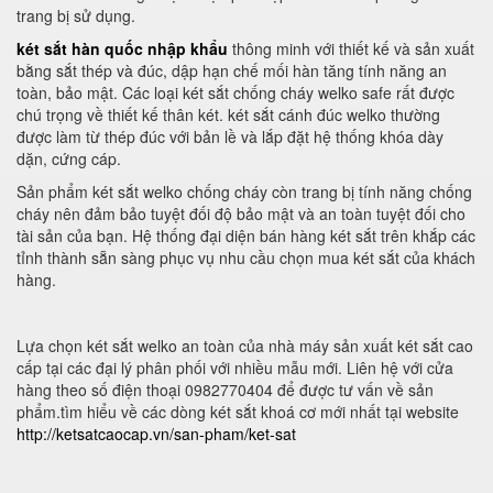
trang bị sử dụng.
két sắt hàn quốc nhập khẩu
thông minh với thiết kế và sản xuất
bằng sắt thép và đúc, dập hạn chế mối hàn tăng tính năng an
toàn, bảo mật. Các loại két sắt chống cháy welko safe rất được
chú trọng về thiết kế thân két. két sắt cánh đúc welko thường
được làm từ thép đúc với bản lề và lắp đặt hệ thống khóa dày
dặn, cứng cáp.
Sản phẩm két sắt welko chống cháy còn trang bị tính năng chống
cháy nên đảm bảo tuyệt đối độ bảo mật và an toàn tuyệt đối cho
tài sản của bạn. Hệ thống đại diện bán hàng két sắt trên khắp các
tỉnh thành sẵn sàng phục vụ nhu cầu chọn mua két sắt của khách
hàng.
Lựa chọn két sắt welko an toàn của nhà máy sản xuất két sắt cao
cấp tại các đại lý phân phối với nhiều mẫu mới. Liên hệ với cửa
hàng theo số điện thoại 0982770404 để được tư vấn về sản
phẩm.tìm hiểu về các dòng két sắt khoá cơ mới nhất tại website
http://ketsatcaocap.vn/san-pham/ket-sat