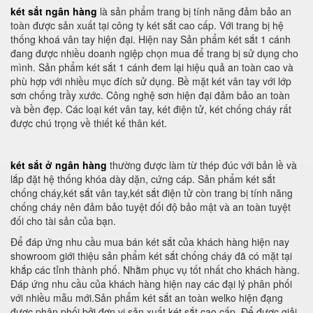
két sắt ngân hàng
là sản phẩm trang bị tính năng đảm bảo an
toàn được sản xuất tại công ty két sắt cao cấp. Với trang bị hệ
thống khoá vân tay hiện đại. Hiện nay Sản phẩm két sắt 1 cánh
đang được nhiều doanh ngiệp chọn mua để trang bị sử dụng cho
mình. Sản phẩm két sắt 1 cánh đem lại hiệu quả an toàn cao và
phù hợp với nhiều mục đích sử dụng. Bề mặt két vân tay với lớp
sơn chống trầy xước. Công nghệ sơn hiện đại đảm bảo an toàn
và bền đẹp. Các loại két vân tay, két điện tử, két chống cháy rất
được chú trọng về thiết kế thân két.
két sắt ở ngân hàng
thường được làm từ thép đúc với bản lề và
lắp đặt hệ thống khóa dày dặn, cứng cáp. Sản phẩm két sắt
chống cháy,két sắt vân tay,két sắt điện tử còn trang bị tính năng
chống cháy nên đảm bảo tuyệt đối độ bảo mật và an toàn tuyệt
đối cho tài sản của bạn.
Để đáp ứng nhu cầu mua bán két sắt của khách hàng hiện nay
showroom giới thiệu sản phẩm két sắt chống cháy đã có mặt tại
khắp các tỉnh thành phố. Nhằm phục vụ tốt nhất cho khách hàng.
Đáp ứng nhu cầu của khách hàng hiện nay các đại lý phân phối
với nhiều mẫu mới.Sản phẩm két sắt an toàn welko hiện đạng
được phân phối bởi đơn vị sản xuất két sắt cao cấp. Để được giải