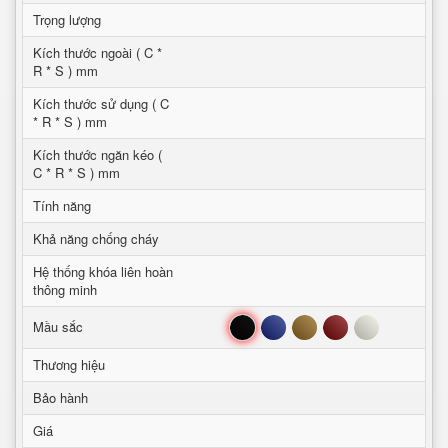
Trọng lượng
Kích thước ngoài ( C *
R * S ) mm
Kích thước sử dụng ( C
* R * S ) mm
Kích thước ngăn kéo (
C * R * S ) mm
Tính năng
Khả năng chống cháy
Hệ thống khóa liên hoàn
thông minh
Đen
Xanh
Nâu
Đỏ
Trắng
Mầu sắc
Thương hiệu
Bảo hành
Giá