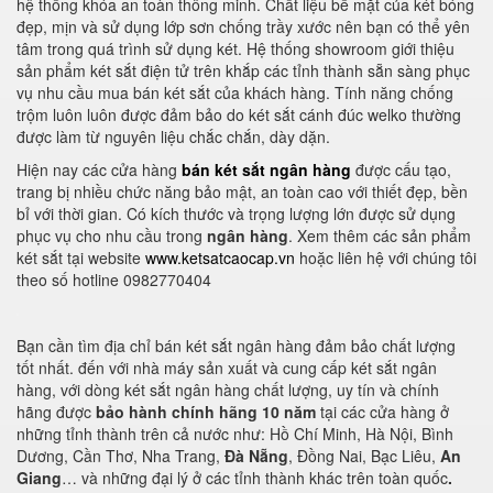
hệ thống khóa an toàn thông minh. Chất liệu bề mặt của két bóng
đẹp, mịn và sử dụng lớp sơn chống trầy xước nên bạn có thể yên
tâm trong quá trình sử dụng két. Hệ thống showroom giới thiệu
sản phẩm két sắt điện tử trên khắp các tỉnh thành sẵn sàng phục
vụ nhu cầu mua bán két sắt của khách hàng. Tính năng chống
trộm luôn luôn được đảm bảo do két sắt cánh đúc welko thường
được làm từ nguyên liệu chắc chắn, dày dặn.
Hiện nay các cửa hàng
bán két sắt ngân hàng
được cấu tạo,
trang bị nhiều chức năng bảo mật, an toàn cao với thiết đẹp, bền
bỉ với thời gian. Có kích thước và trọng lượng lớn được sử dụng
phục vụ cho nhu cầu trong
ngân hàng
. Xem thêm các sản phẩm
két sắt tại website
www.ketsatcaocap.vn
hoặc liên hệ với chúng tôi
theo số hotline 0982770404
Bạn cần tìm địa chỉ bán két sắt ngân hàng đảm bảo chất lượng
tốt nhất. đến với nhà máy sản xuất và cung cấp két sắt ngân
hàng, với dòng két sắt ngân hàng chất lượng, uy tín và chính
hãng được
bảo hành chính hãng 10 năm
tại các cửa hàng ở
những tỉnh thành trên cả nước như: Hồ Chí Minh, Hà Nội, Bình
Dương, Cần Thơ, Nha Trang,
Đà Nẵng
, Đồng Nai, Bạc Liêu,
An
Giang
… và những đại lý ở các tỉnh thành khác trên toàn quốc
.