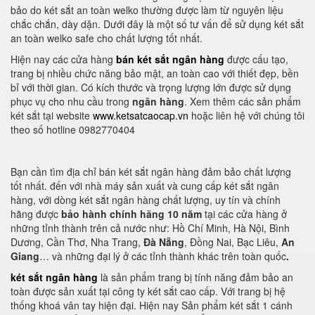
bảo do két sắt an toàn welko thường được làm từ nguyên liệu
chắc chắn, dày dặn. Dưới đây là một số tư vấn để sử dụng két sắt
an toàn welko safe cho chất lượng tốt nhất.
Hiện nay các cửa hàng
bán két sắt ngân hàng
được cấu tạo,
trang bị nhiều chức năng bảo mật, an toàn cao với thiết đẹp, bền
bỉ với thời gian. Có kích thước và trọng lượng lớn được sử dụng
phục vụ cho nhu cầu trong
ngân hàng
. Xem thêm các sản phẩm
két sắt tại website
www.ketsatcaocap.vn
hoặc liên hệ với chúng tôi
theo số hotline 0982770404
Bạn cần tìm địa chỉ bán két sắt ngân hàng đảm bảo chất lượng
tốt nhất. đến với nhà máy sản xuất và cung cấp két sắt ngân
hàng, với dòng két sắt ngân hàng chất lượng, uy tín và chính
hãng được
bảo hành chính hãng 10 năm
tại các cửa hàng ở
những tỉnh thành trên cả nước như: Hồ Chí Minh, Hà Nội, Bình
Dương, Cần Thơ, Nha Trang,
Đà Nẵng
, Đồng Nai, Bạc Liêu,
An
Giang
… và những đại lý ở các tỉnh thành khác trên toàn quốc
.
két sắt ngân hàng
là sản phẩm trang bị tính năng đảm bảo an
toàn được sản xuất tại công ty két sắt cao cấp. Với trang bị hệ
thống khoá vân tay hiện đại. Hiện nay Sản phẩm két sắt 1 cánh