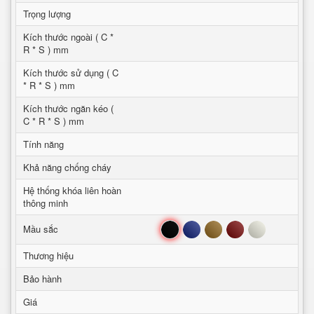
Trọng lượng
Kích thước ngoài ( C *
R * S ) mm
Kích thước sử dụng ( C
* R * S ) mm
Kích thước ngăn kéo (
C * R * S ) mm
Tính năng
Khả năng chống cháy
Hệ thống khóa liên hoàn
thông minh
Đen
Xanh
Nâu
Đỏ
Trắng
Mầu sắc
Thương hiệu
Bảo hành
Giá