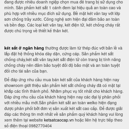
đang được nhiều doanh ngiệp chọn mua để trang bị sử dụng cho
mình. Sản phẩm két sắt 1 cánh đem lại hiệu quả an toàn cao và
phù hợp với nhiều mục đích sử dụng. Bề mặt két vân tay với lớp
sơn chống trầy xước. Công nghệ sơn hiện đại đảm bảo an toàn
và bền đẹp. Các loại két vân tay, két điện tử, két chống cháy rất
được chú trọng về thiết kế thân két.
két sắt ở ngân hàng
thường được làm từ thép đúc với bản lề và
lắp đặt hệ thống khóa dày dặn, cứng cáp. Sản phẩm két sắt
chống cháy,két sắt vân tay,két sắt điện tử còn trang bị tính năng
chống cháy nên đảm bảo tuyệt đối độ bảo mật và an toàn tuyệt
đối cho tài sản của bạn.
Để đáp ứng nhu cầu mua bán két sắt của khách hàng hiện nay
showroom giới thiệu sản phẩm két sắt chống cháy đã có mặt tại
khắp các tỉnh thành phố. Nhằm phục vụ tốt nhất cho khách hàng.
Đáp ứng nhu cầu của khách hàng hiện nay các đại lý phân phối
với nhiều mẫu mới.Sản phẩm két sắt an toàn welko hiện đạng
được phân phối bởi đơn vị sản xuất két sắt cao cấp. Để được giải
đáp các thông tin mới nhất về sản phẩm quý khách hàng vui lòng
xem thêm tại website
ketsatcaocap.vn
hoặc liên hệ trực tiếp theo
số điện thoại 0982770404