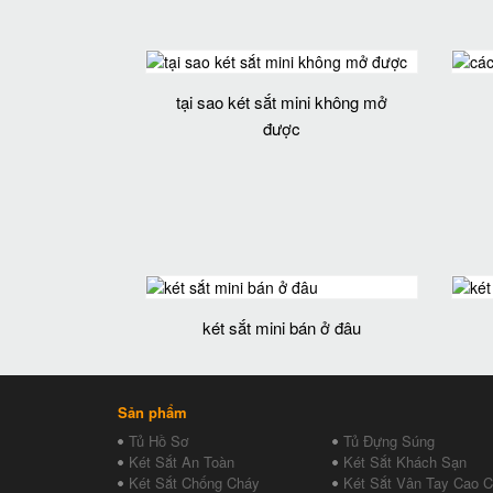
tại sao két sắt mini không mở
được
két sắt mini bán ở đâu
Sản phẩm
Tủ Hồ Sơ
Tủ Đựng Súng
Két Sắt An Toàn
Két Sắt Khách Sạn
Két Sắt Chống Cháy
Két Sắt Vân Tay Cao 