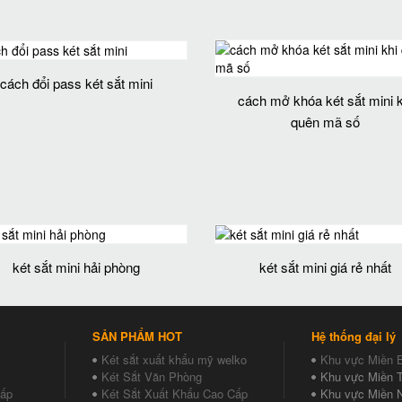
cách đổi pass két sắt mini
cách mở khóa két sắt mini k
quên mã số
két sắt mini hải phòng
két sắt mini giá rẻ nhất
SẢN PHẨM HOT
Hệ thống đại lý
Két sắt xuất khẩu mỹ welko
Khu vực Miền 
Két Sắt Văn Phòng
Khu vực Miền T
Cấp
Két Sắt Xuất Khẩu Cao Cấp
Khu vực Miền 