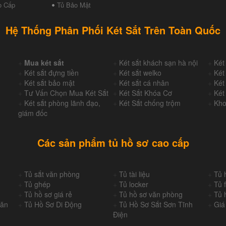
o Cấp
Tủ Bảo Mật
Hệ Thống Phân Phối Két Sắt Trên Toàn Quốc
+
Mua két sắt
+
Két sắt khách sạn hà nội
+
Két
+
Két sắt đựng tiền
+
Két sắt welko
+
Két
+
Két sắt bảo mật
+
Két sắt cá nhân
+
Két
+
Tư Vấn Chọn Mua Két Sắt
+
Két Sắt Khóa Cơ
+
Két
+
Két sắt phòng lãnh đạo,
+
Két Sắt chống trộm
+
Kho
giám đốc
Các sản phẩm tủ hồ sơ cao cấp
+
Tủ sắt văn phòng
+
Tủ tài liệu
+
Tủ 
+
Tủ ghép
+
Tủ locker
+
Tủ f
+
Tủ hồ sơ giá rẻ
+
Tủ hồ sơ văn phòng
+
Tủ 
Văn
+
Tủ Hồ Sơ Di Động
+
Tủ Hồ Sơ Sắt Sơn Tĩnh
+
Giá
Điện