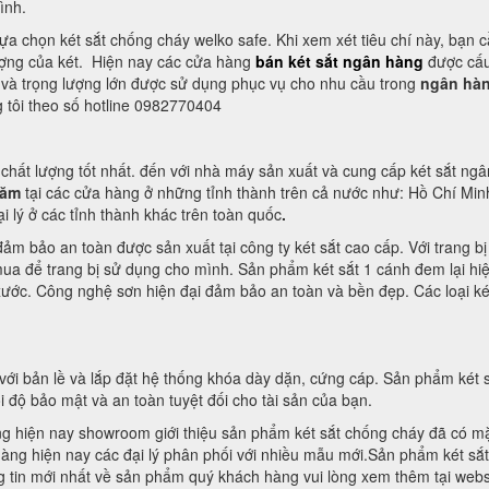
ình.
 lựa chọn két sắt chống cháy welko safe. Khi xem xét tiêu chí này, bạn c
lượng của két. Hiện nay các cửa hàng
bán két sắt ngân hàng
được cấu 
ước và trọng lượng lớn được sử dụng phục vụ cho nhu cầu trong
ngân hà
g tôi theo số hotline 0982770404
chất lượng tốt nhất. đến với nhà máy sản xuất và cung cấp két sắt ngâ
năm
tại các cửa hàng ở những tỉnh thành trên cả nước như: Hồ Chí Mi
 lý ở các tỉnh thành khác trên toàn quốc
.
đảm bảo an toàn được sản xuất tại công ty két sắt cao cấp. Với trang b
ua để trang bị sử dụng cho mình. Sản phẩm két sắt 1 cánh đem lại hi
xước. Công nghệ sơn hiện đại đảm bảo an toàn và bền đẹp. Các loại két
ới bản lề và lắp đặt hệ thống khóa dày dặn, cứng cáp. Sản phẩm két sắ
 độ bảo mật và an toàn tuyệt đối cho tài sản của bạn.
 hiện nay showroom giới thiệu sản phẩm két sắt chống cháy đã có mặt
ng hiện nay các đại lý phân phối với nhiều mẫu mới.Sản phẩm két sắt
ng tin mới nhất về sản phẩm quý khách hàng vui lòng xem thêm tại web