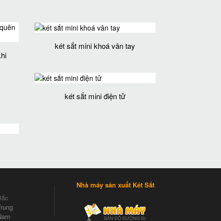
két sắt mini khoá vân tay
hi
két sắt mini điện tử
Nhà máy sản xuất Két Sắt
Bắc
rung
Nam