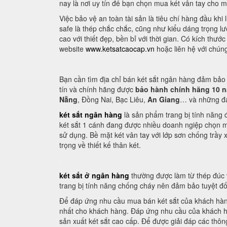
nay là nơi uy tín để bạn chọn mua két vân tay cho m
Việc bảo vệ an toàn tài sản là tiêu chí hàng đầu khi
safe là thép chắc chắc, cũng như kiểu dáng trọng 
cao với thiết đẹp, bền bỉ với thời gian. Có kích th
website
www.ketsatcaocap.vn
hoặc liên hệ với chún
Bạn cần tìm địa chỉ bán két sắt ngân hàng đảm bảo 
tín và chính hãng được
bảo hành chính hãng 10 
Nẵng
, Đồng Nai, Bạc Liêu,
An Giang
… và những đại
két sắt ngân hàng
là sản phẩm trang bị tính năng 
két sắt 1 cánh đang được nhiều doanh ngiệp chọn m
sử dụng. Bề mặt két vân tay với lớp sơn chống trầy 
trọng về thiết kế thân két.
két sắt ở ngân hàng
thường được làm từ thép đúc v
trang bị tính năng chống cháy nên đảm bảo tuyệt đối
Để đáp ứng nhu cầu mua bán két sắt của khách hàng
nhất cho khách hàng. Đáp ứng nhu cầu của khách hà
sản xuất két sắt cao cấp. Để được giải đáp các thô