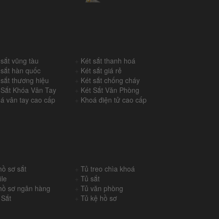
 sắt vũng tàu
+
Két sắt thanh hoá
 sắt hàn quốc
+
Két sắt giá rẻ
 sắt thương hiệu
+
Két sắt chống cháy
 Sắt Khóa Vân Tay
+
Két Sắt Văn Phòng
á vân tay cao cấp
+
Khoá điện tử cao cấp
hồ sơ sắt
+
Tủ treo chìa khoá
ile
+
Tủ sắt
hồ sơ ngân hàng
+
Tủ văn phòng
 Sắt
+
Tủ kệ hồ sơ