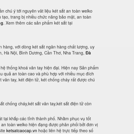
ần chú ý tới nguyên vât liệu két sắt an toàn welko
tạo, trang bị nhiều chức năng bảo mật, an toàn
ng
. Xem thêm các sản phẩm két sắt tại
n hàng, với dòng két sắt ngân hàng chất lượng, uy
nh, Hà Nội, Bình Dương, Cần Thơ, Nha Trang,
Đà
ị hệ thống khoá vân tay hiện đại. Hiện nay Sản phẩm
ệu quả an toàn cao và phù hợp với nhiều mục đích
 vân tay, két điện tử, két chống cháy rất được chú
t chống cháy,két sắt vân tay,két sắt điện tử còn
 tại khắp các tỉnh thành phố. Nhằm phục vụ tốt
 an toàn welko hiện đạng được phân phối bởi đơn vị
site
ketsatcaocap.vn
hoặc liên hệ trực tiếp theo số