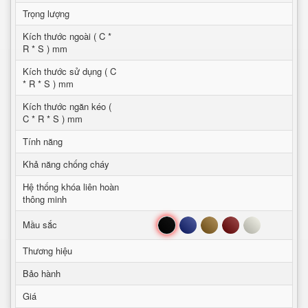
Trọng lượng
Kích thước ngoài ( C *
R * S ) mm
Kích thước sử dụng ( C
* R * S ) mm
Kích thước ngăn kéo (
C * R * S ) mm
Tính năng
Khả năng chống cháy
Hệ thống khóa liên hoàn
thông minh
Đen
Xanh
Nâu
Đỏ
Trắng
Mầu sắc
Thương hiệu
Bảo hành
Giá