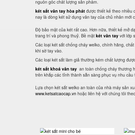
nguồn gốc chất lượng sản phẩm.
két sắt vân tay hòa phát
được thiết kế theo nhiều
nay là dòng két sử dụng vân tay của chủ nhân mới c
Độ bảo mật của két rất cao. Hơn nữa, thiết kế mở dạ
trang trí và phong thuỷ. Bề mặt
két vân tay
với lớp 
Các loại két sắt chống cháy welko, chính hãng, chấ
khi sờ tay vào.
Các loại két sắt làm giả thường kém chất lượng đượ
két sắt khoá vân tay
an toàn chống cháy thương hiệ
trên khắp các tỉnh thành sẵn sàng phục vụ nhu cầu 
Lựa chọn két sắt welko an toàn của nhà máy sản xuấ
www.ketsatcaocap.vn
hoặc liên hệ với chúng tôi th