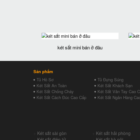
két sắt mini bán ở đâu
Sản phẩm
Tủ Hồ Sơ
Tủ Đựng Súng
Két Sắt An Toàn
Két Sắt Khách Sạn
Két Sắt Chống Cháy
Két Sắt Vân Tay Cao 
Két Sắt Cách Đúc Cao Cấp
Két Sắt Ngân Hàng Ca
+
Két sắt sài gòn
+
Két sắt hải phòng
+
Két sắt điện tử
+
Két sắt hà nội