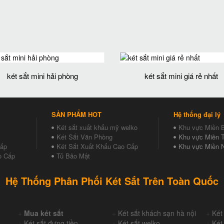
két sắt mini hải phòng
két sắt mini giá rẻ nhất
SẢN PHẨM HOT
Hệ thống đại lý
Két sắt xuất khẩu mỹ welko
Khu vực Miền 
Két Sắt Văn Phòng
Khu vực Miền T
Cấp
Két Sắt Xuất Khẩu Cao Cấp
Khu vực Miền 
o Cấp
Tủ Bảo Mật
Hệ Thống Phân Phối Két Sắt Trên Toàn Quốc
+
Mua két sắt
+
Két sắt khách sạn hà nội
+
Két
+
Két sắt đựng tiền
+
Két sắt welko
+
Két