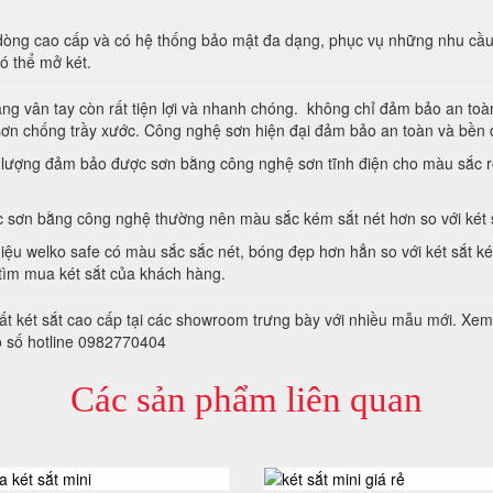
 dòng cao cấp và có hệ thống bảo mật đa dạng, phục vụ những nhu cầu 
ó thể mở két.
ng vân tay còn rất tiện lợi và nhanh chóng. không chỉ đảm bảo an toàn
sơn chống trầy xước. Công nghệ sơn hiện đại đảm bảo an toàn và bền 
t lượng đảm bảo được sơn bằng công nghệ sơn tĩnh điện cho màu sắc r
c sơn bằng công nghệ thường nên màu sắc kém sắt nét hơn so với két s
u welko safe có màu sắc sắc nét, bóng đẹp hơn hẳn so với két sắt ké
tìm mua két sắt của khách hàng.
t két sắt cao cấp tại các showroom trưng bày với nhiều mẫu mới. Xem
eo số hotline 0982770404
Các sản phẩm liên quan