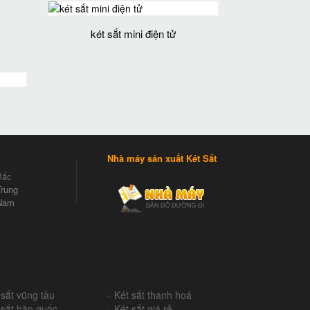
két sắt mini điện tử
Nhà máy sản xuất Két Sắt
Bắc
rung
Nam
 sắt vũng tàu
+
Két sắt thanh hoá
 sắt hàn quốc
+
Két sắt giá rẻ