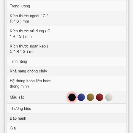
Trọng lượng
Kích thước ngoài ( C *
R * S ) mm
Kích thước sử dụng ( C
* R * S ) mm
Kích thước ngăn kéo (
C * R * S ) mm
Tính năng
Khả năng chống cháy
Hệ thống khóa liên hoàn
thông minh
Đen
Xanh
Nâu
Đỏ
Trắng
Mầu sắc
Thương hiệu
Bảo hành
Giá