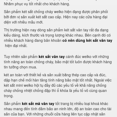
Nhằm phục vụ tốt nhất cho khách hàng.
Sản phẩm két sắt chống cháy welko hiện đạng được phân phối
bởi đơn vị sản xuất két sắt cao cấp. Hiện nay các cửa hàng đại
diện với nhiều mẫu mới.
Thị trường hiện nay dòng sản phẩm két sắt vân tay rất đa dạng
kiểu dáng, kích thước và trọng lượng khác nhau. Bên cạnh đó có
nhiều khách hàng đang băn khoăn
có nên dùng két sắt vân tay
hiện đại nhất.
Tuy nhiên sản phẩm
két sắt vân tay
cánh đúc welko với những
tính năng an toàn chống cháy, bảo mật tốt luôn được khách hàng
tin tưởng chọn mua.
két an toàn với thiết kế và sản xuất bằng thép cao cấp và đúc,
dập hạn chế mối hàn tăng tính năng bảo mật tốt nhất. Ngoài việc
két sắt mini welko hội tụ đầy đủ các yếu tố về khả năng chống
cháy chống nhiệt chống đập thì ổ khóa là yếu tố vô cùng quan
trọng.
Sản phẩm
két sắt mã vân tay
tốt trang bị nhiều loại khoá khác
nhau mang đến tính đảm bảo an ninh lớn, độ an toàn cao cho tài
sản của bạn. Với những chuỗi cửa hàng liên tục cập nhật sản