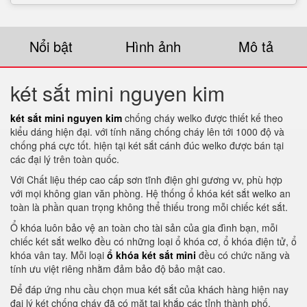
Nổi bật
Hình ảnh
Mô tả
két sắt mini nguyen kim
két sắt mini nguyen kim
chống cháy welko được thiết kế theo
kiểu dáng hiện đại. với tính năng chống cháy lên tới 1000 độ và
chống phá cực tốt. hiện tại két sắt cánh đúc welko được bán tại
các đại lý trên toàn quốc.
Với Chất liệu thép cao cấp sơn tĩnh điện ghi gương vv, phù hợp
với mọi không gian văn phòng. Hệ thống ổ khóa két sắt welko an
toàn là phần quan trọng không thể thiếu trong mỗi chiếc két sắt.
Ổ khóa luôn bảo vệ an toàn cho tài sản của gia đình bạn, mỗi
chiếc két sắt welko đều có những loại ổ khóa cơ, ổ khóa điện tử, ổ
khóa vân tay. Mỗi loại
ổ khóa két sắt mini
đều có chức năng và
tính ưu việt riêng nhằm đảm bảo độ bảo mật cao.
Để đáp ứng nhu cầu chọn mua két sắt của khách hàng hiện nay
đại lý két chống cháy đã có mặt tại khắp các tỉnh thành phố.