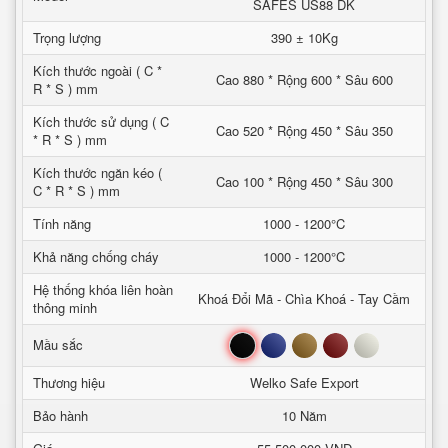
SAFES US88 DK
Trọng lượng
390 ± 10Kg
Kích thước ngoài ( C *
Cao 880 * Rộng 600 * Sâu 600
R * S ) mm
Kích thước sử dụng ( C
Cao 520 * Rộng 450 * Sâu 350
* R * S ) mm
Kích thước ngăn kéo (
Cao 100 * Rộng 450 * Sâu 300
C * R * S ) mm
Tính năng
1000 - 1200°C
Khả năng chống cháy
1000 - 1200°C
Hệ thống khóa liên hoàn
Khoá Đổi Mã - Chìa Khoá - Tay Cầm
thông minh
Đen
Xanh
Nâu
Đỏ
Trắng
Mầu sắc
Thương hiệu
Welko Safe Export
Bảo hành
10 Năm