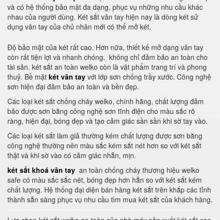
và có hệ thống bảo mật đa dạng, phục vụ những nhu cầu khác
nhau của người dùng. Két sắt vân tay hiện nay là dòng két sử
dụng vân tay của chủ nhân mới có thể mở két.
Độ bảo mật của két rất cao. Hơn nữa, thiết kế mở dạng vân tay
còn rất tiện lợi và nhanh chóng. không chỉ đảm bảo an toàn cho
tài sản. két sắt an toàn welko còn là vật phẩm trang trí và phong
thuỷ. Bề mặt
két vân tay
với lớp sơn chống trầy xước. Công nghệ
sơn hiện đại đảm bảo an toàn và bền đẹp.
Các loại két sắt chống cháy welko, chính hãng, chất lượng đảm
bảo được sơn bằng công nghệ sơn tĩnh điện cho màu sắc rõ
ràng, hiện đại, bóng đẹp và tạo cảm giác sần sần khi sờ tay vào.
Các loại két sắt làm giả thường kém chất lượng được sơn bằng
công nghệ thường nên màu sắc kém sắt nét hơn so với két sắt
thật và khi sờ vào có cảm giác nhẵn, mịn.
két sắt khoá vân tay
an toàn chống cháy thương hiệu welko
safe có màu sắc sắc nét, bóng đẹp hơn hẳn so với két sắt kém
chất lượng. Hệ thống đại diện bán hàng két sắt trên khắp các tỉnh
thành sẵn sàng phục vụ nhu cầu tìm mua két sắt của khách hàng.