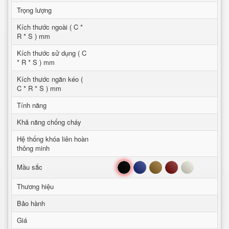
Trọng lượng
Kích thước ngoài ( C *
R * S ) mm
Kích thước sử dụng ( C
* R * S ) mm
Kích thước ngăn kéo (
C * R * S ) mm
Tính năng
Khả năng chống cháy
Hệ thống khóa liên hoàn
thông minh
Đen
Xanh
Nâu
Đỏ
Trắng
Mầu sắc
Thương hiệu
Bảo hành
Giá