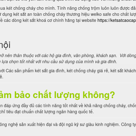
 mua két chống cháy cho mình. Tính năng chống trộm luôn luôn được đ
 dụng két sắt an toàn chống cháy thương hiệu welko safe cho chất lượn
 các dòng két sắt khoá cơ chính hãng tại website
https://ketsatcaoca
nội
trở nên thân thuộc với các hộ gia đình, văn phòng, khách sạn. Với dòng
 lựa chọn tốt nhất với nhu cầu sử dụng của mình và gia đinh.
ét với Các sản phẩm két sắt gia đình, két chống cháy giá rẻ, két sắt k
ẻ.
 đảm bảo chất lượng không?
uôn đáp ứng đầy đủ các tính năng tốt nhất về khả năng chống cháy, ch
hỉ tiêu đạt chuẩn chất lượng ngân hàng quốc tế.
ông nghệ sản xuất hiện đại và đội ngũ kỹ sư giàu kinh nghiệm. Công ty t