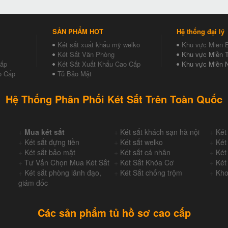
SẢN PHẨM HOT
Hệ thống đại lý
Két sắt xuất khẩu mỹ welko
Khu vực Miền 
Két Sắt Văn Phòng
Khu vực Miền T
Cấp
Két Sắt Xuất Khẩu Cao Cấp
Khu vực Miền 
o Cấp
Tủ Bảo Mật
Hệ Thống Phân Phối Két Sắt Trên Toàn Quốc
+
Mua két sắt
+
Két sắt khách sạn hà nội
+
Két
+
Két sắt đựng tiền
+
Két sắt welko
+
Két
+
Két sắt bảo mật
+
Két sắt cá nhân
+
Két
+
Tư Vấn Chọn Mua Két Sắt
+
Két Sắt Khóa Cơ
+
Két
+
Két sắt phòng lãnh đạo,
+
Két Sắt chống trộm
+
Kho
giám đốc
Các sản phẩm tủ hồ sơ cao cấp