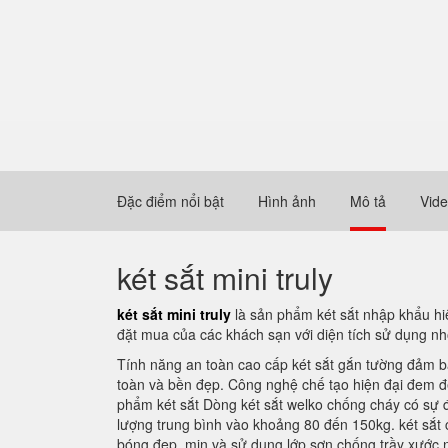
Đặc điểm nổi bật
Hình ảnh
Mô tả
Vid
két sắt mini truly
két sắt mini truly
là sản phẩm két sắt nhập khẩu hi
đặt mua của các khách sạn với diện tích sử dụng nh
Tính năng an toàn cao cấp két sắt gắn tường đảm b
toàn và bền đẹp. Công nghệ chế tạo hiện đại đem
phẩm két sắt Dòng két sắt welko chống cháy có sự đa
lượng trung bình vào khoảng 80 đến 150kg. két sắt
bóng đẹp, mịn và sử dụng lớp sơn chống trầy xước n