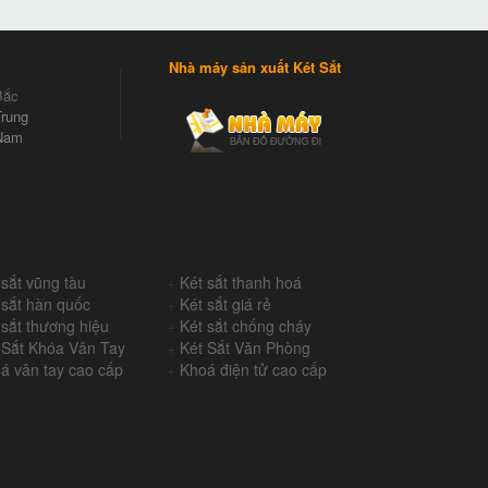
Nhà máy sản xuất Két Sắt
Bắc
rung
Nam
 sắt vũng tàu
+
Két sắt thanh hoá
 sắt hàn quốc
+
Két sắt giá rẻ
 sắt thương hiệu
+
Két sắt chống cháy
 Sắt Khóa Vân Tay
+
Két Sắt Văn Phòng
á vân tay cao cấp
+
Khoá điện tử cao cấp