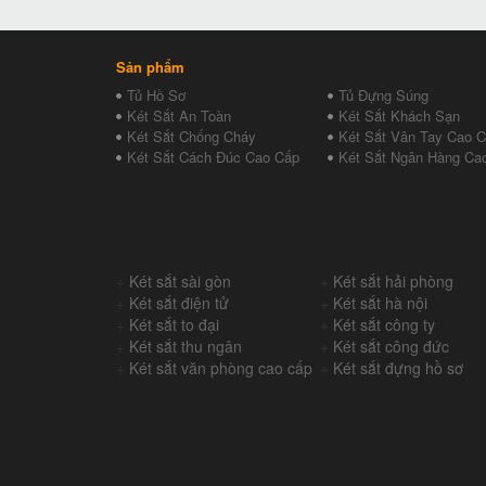
Sản phẩm
Tủ Hồ Sơ
Tủ Đựng Súng
Két Sắt An Toàn
Két Sắt Khách Sạn
Két Sắt Chống Cháy
Két Sắt Vân Tay Cao 
Két Sắt Cách Đúc Cao Cấp
Két Sắt Ngân Hàng Ca
+
Két sắt sài gòn
+
Két sắt hải phòng
+
Két sắt điện tử
+
Két sắt hà nội
+
Két sắt to đại
+
Két sắt công ty
+
Két sắt thu ngân
+
Két sắt công đức
+
Két sắt văn phòng cao cấp
+
Két sắt đựng hồ sơ