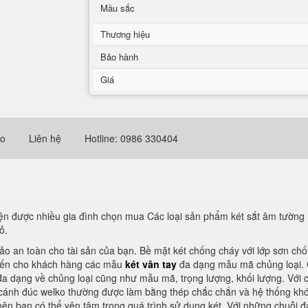
Mầu sắc
Thương hiệu
Bảo hành
Giá
eo
Liên hệ
Hotline: 0986 330404
ện được nhiều gia đình chọn mua Các loại sản phẩm két sắt âm tường m
ỏ.
ảo an toàn cho tài sản của bạn. Bề mặt két chống cháy với lớp sơn ch
 đến cho khách hàng các mẫu
két vân tay
đa dạng mẫu mã chủng loại. 
 dạng về chủng loại cũng như mẫu mã, trọng lượng, khối lượng. Với các 
 cánh đúc welko thường được làm bằng thép chắc chắn và hệ thống khóa
ên bạn có thể yên tâm trong quá trình sử dụng két. Với những chuỗi đ