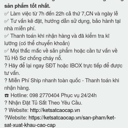
sản phẩm tốt nhất.
✅ Làm việc từ 7h đến 22h cả thứ 7,CN và ngày lễ
✅ Tư vấn kê đặt, hướng dẫn sử dụng, bảo hành tại
nhà miễn phí.
✅ Thanh toán khi nhận hàng và đã kiểm tra kĩ
lưỡng (có thể chuyển khoản)
✅ Mọi thắc mắc về sản phẩm hoặc cần tư vấn về
Tủ Hồ Sơ chống cháy nổ.
?
Hãy để lại ngay SĐT hoặc IBOX trực tiếp để được
tư vấn.
?
Miễn Phí Ship nhanh toàn quốc - Thanh toán khi
nhận hàng.
☎️ Hotline: 098 2770404 Phục vụ 24/24h
?
Nhận Đặt Tủ Sắt Theo Yêu Cầu.
? Website:
http://ketsatcaocap.vn
?Website:
https://ketsatcaocap.vn/san-pham/ket-
sat-xuat-khau-cao-cap