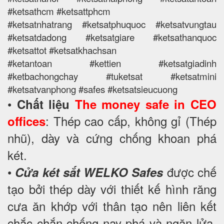
#ketsathcm #ketsattphcm
#ketsatnhatrang #ketsatphuquoc #ketsatvungtau
#ketsatdadong #ketsatgiare #ketsathanquoc
#ketsattot #ketsatkhachsan
#ketantoan #kettien #ketsatgiadinh
#ketbachongchay #tuketsat #ketsatmini
#ketsatvanphong #safes #ketsatsieucuong
•
Chất liệu
The money safe in CEO
: Thép cao cấp, không gỉ (Thép
offices
nhũ), dày và cứng chống khoan phá
két.
•
được chế
Cửa két sắt WELKO Safes
tạo bởi thép dày với thiết kế hình răng
cưa ăn khớp với thân tạo nên liên kết
chắc chắn chống nạy phá và ngăn lửa,