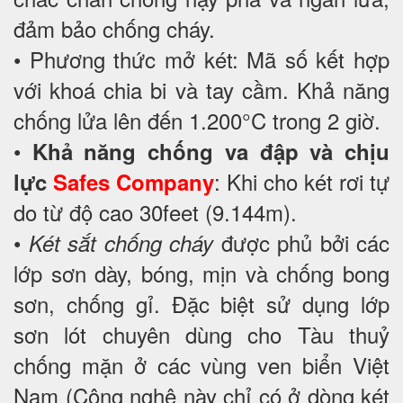
đảm bảo chống cháy.
• Phương thức mở két: Mã số kết hợp
với khoá chia bi và tay cầm. Khả năng
chống lửa lên đến 1.200°C trong 2 giờ.
•
Khả năng chống va đập và chịu
: Khi cho két rơi tự
lực
Safes Company
do từ độ cao 30feet (9.144m).
•
được phủ bởi các
Két sắt chống cháy
lớp sơn dày, bóng, mịn và chống bong
sơn, chống gỉ. Đặc biệt sử dụng lớp
sơn lót chuyên dùng cho Tàu thuỷ
chống mặn ở các vùng ven biển Việt
Nam (Công nghệ này chỉ có ở dòng két