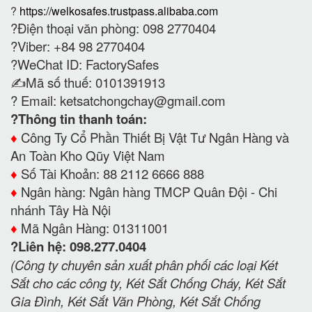
?
https://welkosafes.trustpass.alibaba.com
?Điện thoại văn phòng: 098 2770404
?Viber: +84 98 2770404
?WeChat ID: FactorySafes
✍️Mã số thuế: 0101391913
? Email:
ketsatchongchay@gmail.com
?Thông tin thanh toán:
♦️
Công Ty Cổ Phần Thiết Bị Vật Tư Ngân Hàng và
An Toàn Kho Qũy Việt Nam
♦️
Số Tài Khoản: 88 2112 6666 888
♦️
Ngân hàng: Ngân hàng TMCP Quân Đội - Chi
nhánh Tây Hà Nội
♦️
Mã Ngân Hàng: 01311001
?Liên hệ: 098.277.0404
(Công ty chuyên sản xuất phân phối các loại Két
Sắt cho các công ty, Két Sắt Chống Cháy, Két Sắt
Gia Đình, Két Sắt Văn Phòng, Két Sắt Chống