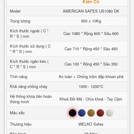
Kiên Cố
Model
AMERICAN SAFES US1080 DK
Trọng lượng
500 ± 10Kg
Kích thước ngoài ( C *
Cao 1080 * Rộng 600 * Sâu 600
R * S ) mm
Kích thước sử dụng ( C
Cao 710 * Rộng 450 * Sâu 450
* R * S ) mm
Kích thước ngăn kéo (
Cao 100 * Rộng 450 * Sâu 350
C * R * S ) mm
Tính năng
An toàn + Chống trộm đập khoan phá
Khả năng chống cháy
1000 - 1200°C
Hệ thống khóa liên hoàn
Khoá Đổi Mã - Chìa khoá - Tay Cầm
thông minh
Đen
Xanh
Nâu
Đỏ
Trắng
Mầu sắc
Thương hiệu
WELKO Safes
Bảo hành
05 Năm