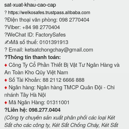
sat-xuat-khau-cao-cap
?
https://welkosafes.trustpass.alibaba.com
?Điện thoại văn phòng: 098 2770404
?Viber: +84 98 2770404
?WeChat ID: FactorySafes
✍️Mã số thuế: 0101391913
? Email:
ketsatchongchay@gmail.com
?Thông tin thanh toán:
♦️
Công Ty Cổ Phần Thiết Bị Vật Tư Ngân Hàng và
An Toàn Kho Qũy Việt Nam
♦️
Số Tài Khoản: 88 2112 6666 888
♦️
Ngân hàng: Ngân hàng TMCP Quân Đội - Chi
nhánh Tây Hà Nội
♦️
Mã Ngân Hàng: 01311001
?Liên hệ: 098.277.0404
(Công ty chuyên sản xuất phân phối các loại Két
Sắt cho các công ty, Két Sắt Chống Cháy, Két Sắt