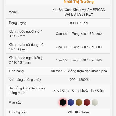
Nhất Thị Trường
Két Sắt Xuất Khẩu Mỹ AMERICAN
Model
SAFES US68 KEY
Trọng lượng
300 ± 10Kg
Kích thước ngoài ( C *
Cao 680 * Rộng 520 * Sâu 500
R * S ) mm
Kích thước sử dụng ( C
Cao 300 * Rộng 380 * Sâu 300
* R * S ) mm
Kích thước ngăn kéo (
Cao 100 * Rộng 380 * Sâu 240
C * R * S ) mm
Tính năng
An toàn + Chống trộm đập khoan phá
Khả năng chống cháy
1000 - 1200°C
Hệ thống khóa liên hoàn
Khoá Chìa - Chìa khoá - Tay Cầm
thông minh
Đen
Xanh
Nâu
Đỏ
Trắng
Mầu sắc
Thương hiệu
WELKO Safes