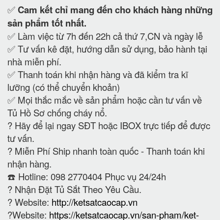
✅
Cam kết
chỉ mang đến cho khách hàng những
sản phẩm tốt nhất.
✅ Làm việc từ 7h đến 22h cả thứ 7,CN và ngày lễ
✅ Tư vấn kê đặt, hướng dẫn sử dụng, bảo hành tại
nhà miễn phí.
✅ Thanh toán khi nhận hàng và đã kiểm tra kĩ
lưỡng (có thể chuyển khoản)
✅ Mọi thắc mắc về sản phẩm hoặc cần tư vấn về
Tủ Hồ Sơ chống cháy nổ.
?
Hãy để lại ngay SĐT hoặc IBOX trực tiếp để được
tư vấn.
?
Miễn Phí Ship nhanh toàn quốc - Thanh toán khi
nhận hàng.
☎️ Hotline: 098 2770404 Phục vụ 24/24h
?
Nhận Đặt Tủ Sắt Theo Yêu Cầu.
? Website:
http://ketsatcaocap.vn
?Website:
https://ketsatcaocap.vn/san-pham/ket-