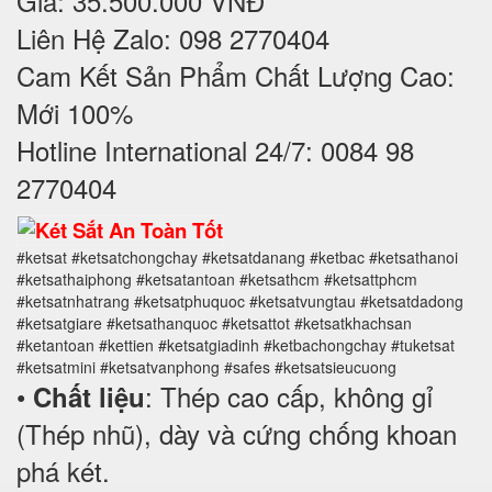
Giá: 35.500.000 VNĐ
Liên Hệ Zalo: 098 2770404
Cam Kết Sản Phẩm Chất Lượng Cao:
Mới 100%
Hotline International 24/7: 0084 98
2770404
#ketsat #ketsatchongchay #ketsatdanang #ketbac #ketsathanoi
#ketsathaiphong #ketsatantoan #ketsathcm #ketsattphcm
#ketsatnhatrang #ketsatphuquoc #ketsatvungtau #ketsatdadong
#ketsatgiare #ketsathanquoc #ketsattot #ketsatkhachsan
#ketantoan #kettien #ketsatgiadinh #ketbachongchay #tuketsat
#ketsatmini #ketsatvanphong #safes #ketsatsieucuong
•
: Thép cao cấp, không gỉ
Chất liệu
(Thép nhũ), dày và cứng chống khoan
phá két.