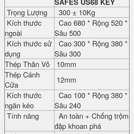
SAFES US68 KEY
Trọng Lượng
300 ± 10Kg
Kích thước
Cao 680 * Rộng 520 *
ngoài
Sâu 500
Kích thước sử
Cao 300 * Rộng 380 *
dụng
Sâu 300
Thép Thân Vỏ
10mm
Thép Cánh
12mm
Cửa
Kích thước
Cao 100 * Rộng 380 *
ngăn kéo
Sâu 240
Tính năng
An toàn + Chống trộm
đập khoan phá