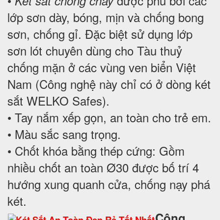
•
được phủ bởi các
Két sắt chống cháy
lớp sơn dày, bóng, mịn và chống bong
sơn, chống gỉ. Đặc biệt sử dụng lớp
sơn lót chuyên dùng cho Tàu thuỷ
chống mặn ở các vùng ven biển Việt
Nam (Công nghệ này chỉ có ở dòng két
sắt WELKO Safes).
• Tay nắm xếp gọn, an toàn cho trẻ em.
• Màu sắc sang trọng.
• Chốt khóa bằng thép cứng: Gồm
nhiều chốt an toàn Ø30 được bố trí 4
hướng xung quanh cửa, chống nạy phá
két.
Công