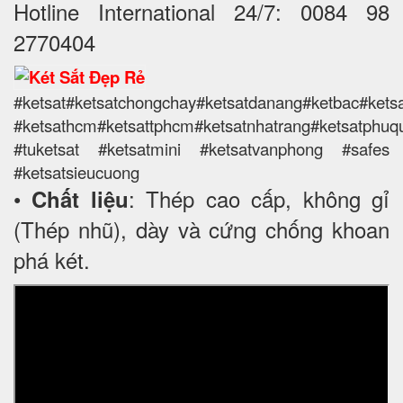
Hotline International 24/7: 0084 98
2770404
#ketsat#ketsatchongchay#ketsatdanang#ketbac#ketsa
#ketsathcm#ketsattphcm
#ketsatnhatrang#ketsatphuq
#tuketsat #ketsatmini #ketsatvanphong #safes
#ketsatsieucuong
•
: Thép cao cấp, không gỉ
Chất liệu
(Thép nhũ), dày và cứng chống khoan
phá két.