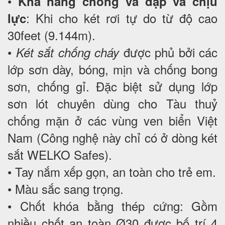
•
Khả năng chống va đập và chịu
: Khi cho két rơi tự do từ độ cao
lực
30feet (9.144m).
•
được phủ bởi các
Két sắt chống cháy
lớp sơn dày, bóng, mịn và chống bong
sơn, chống gỉ. Đặc biệt sử dụng lớp
sơn lót chuyên dùng cho Tàu thuỷ
chống mặn ở các vùng ven biển Việt
Nam (Công nghệ này chỉ có ở dòng két
sắt WELKO Safes).
• Tay nắm xếp gọn, an toàn cho trẻ em.
• Màu sắc sang trọng.
• Chốt khóa bằng thép cứng: Gồm
nhiều chốt an toàn Ø30 được bố trí 4