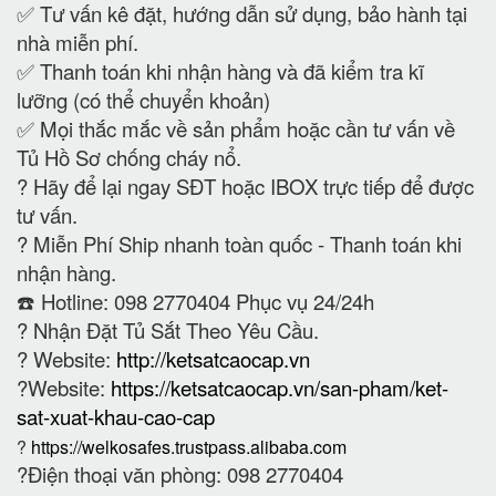
✅ Tư vấn kê đặt, hướng dẫn sử dụng, bảo hành tại
nhà miễn phí.
✅ Thanh toán khi nhận hàng và đã kiểm tra kĩ
lưỡng (có thể chuyển khoản)
✅ Mọi thắc mắc về sản phẩm hoặc cần tư vấn về
Tủ Hồ Sơ chống cháy nổ.
?
Hãy để lại ngay SĐT hoặc IBOX trực tiếp để được
tư vấn.
?
Miễn Phí Ship nhanh toàn quốc - Thanh toán khi
nhận hàng.
☎️ Hotline: 098 2770404 Phục vụ 24/24h
?
Nhận Đặt Tủ Sắt Theo Yêu Cầu.
? Website:
http://ketsatcaocap.vn
?Website:
https://ketsatcaocap.vn/san-pham/ket-
sat-xuat-khau-cao-cap
?
https://welkosafes.trustpass.alibaba.com
?Điện thoại văn phòng: 098 2770404