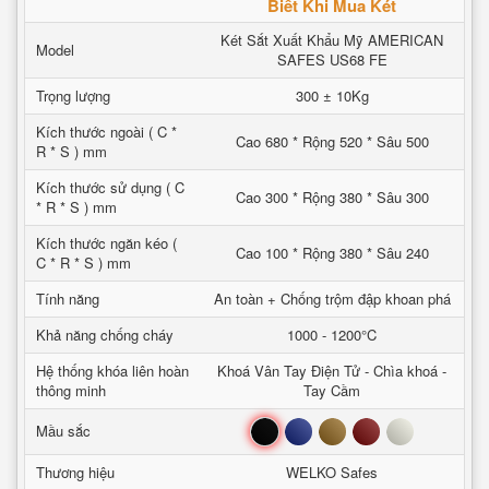
Biết Khi Mua Két
Két Sắt Xuất Khẩu Mỹ AMERICAN
Model
SAFES US68 FE
Trọng lượng
300 ± 10Kg
Kích thước ngoài ( C *
Cao 680 * Rộng 520 * Sâu 500
R * S ) mm
Kích thước sử dụng ( C
Cao 300 * Rộng 380 * Sâu 300
* R * S ) mm
Kích thước ngăn kéo (
Cao 100 * Rộng 380 * Sâu 240
C * R * S ) mm
Tính năng
An toàn + Chống trộm đập khoan phá
Khả năng chống cháy
1000 - 1200°C
Hệ thống khóa liên hoàn
Khoá Vân Tay Điện Tử - Chìa khoá -
thông minh
Tay Cầm
Đen
Xanh
Nâu
Đỏ
Trắng
Mầu sắc
Thương hiệu
WELKO Safes