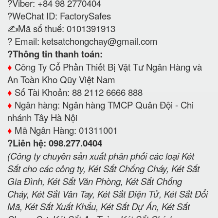
?Viber: +84 98 2770404
?WeChat ID: FactorySafes
✍️Mã số thuế: 0101391913
? Email:
ketsatchongchay@gmail.com
?Thông tin thanh toán:
♦️
Công Ty Cổ Phần Thiết Bị Vật Tư Ngân Hàng và
An Toàn Kho Qũy Việt Nam
♦️
Số Tài Khoản: 88 2112 6666 888
♦️
Ngân hàng: Ngân hàng TMCP Quân Đội - Chi
nhánh Tây Hà Nội
♦️
Mã Ngân Hàng: 01311001
?Liên hệ: 098.277.0404
(Công ty chuyên sản xuất phân phối các loại Két
Sắt cho các công ty, Két Sắt Chống Cháy, Két Sắt
Gia Đình, Két Sắt Văn Phòng, Két Sắt Chống
Cháy, Két Sắt Vân Tay, Két Sắt Điện Tử, Két Sắt Đổi
Mã, Két Sắt Xuất Khẩu, Két Sắt Dự Án, Két Sắt