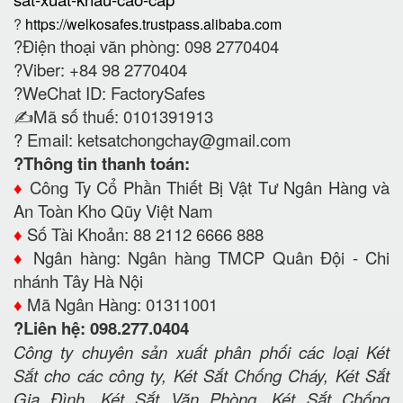
?
https://welkosafes.trustpass.alibaba.com
?Điện thoại văn phòng: 098 2770404
?Viber: +84 98 2770404
?WeChat ID: FactorySafes
✍️Mã số thuế: 0101391913
? Email:
ketsatchongchay@gmail.com
?Thông tin thanh toán:
♦️
Công Ty Cổ Phần Thiết Bị Vật Tư Ngân Hàng và
An Toàn Kho Qũy Việt Nam
♦️
Số Tài Khoản: 88 2112 6666 888
♦️
Ngân hàng: Ngân hàng TMCP Quân Đội - Chi
nhánh Tây Hà Nội
♦️
Mã Ngân Hàng: 01311001
?Liên hệ: 098.277.0404
Công ty chuyên sản xuất phân phối các loại Két
Sắt cho các công ty, Két Sắt Chống Cháy, Két Sắt
Gia Đình, Két Sắt Văn Phòng, Két Sắt Chống