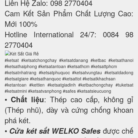
Liên Hệ Zalo: 098 2770404
Cam Kết Sản Phẩm Chất Lượng Cao:
Mới 100%
Hotline International 24/7: 0084 98
2770404
#ketsat #ketsatchongchay #ketsatdanang #ketbac #ketsathanoi
#ketsathaiphong #ketsatantoan #ketsathcm #ketsattphcm
#ketsatnhatrang #ketsatphuquoc #ketsatvungtau #ketsatdadong
#ketsatgiare #ketsathanquoc #ketsattot #ketsatkhachsan
#ketantoan #kettien #ketsatgiadinh #ketbachongchay #tuketsat
#ketsatmini #ketsatvanphong #safes #ketsatsieucuong
•
: Thép cao cấp, không gỉ
Chất liệu
(Thép nhũ), dày và cứng chống khoan
phá két.
•
được chế
Cửa két sắt WELKO Safes