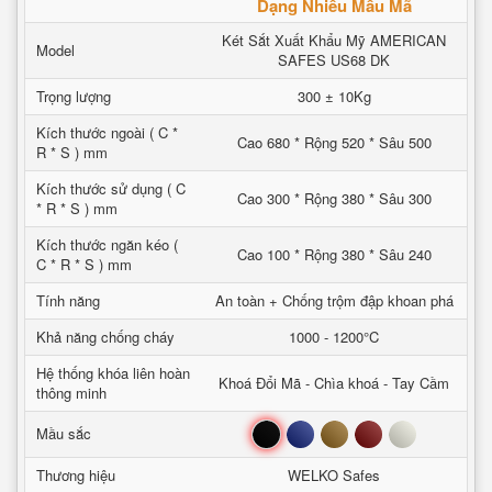
Dạng Nhiều Mẫu Mã
Két Sắt Xuất Khẩu Mỹ AMERICAN
Model
SAFES US68 DK
Trọng lượng
300 ± 10Kg
Kích thước ngoài ( C *
Cao 680 * Rộng 520 * Sâu 500
R * S ) mm
Kích thước sử dụng ( C
Cao 300 * Rộng 380 * Sâu 300
* R * S ) mm
Kích thước ngăn kéo (
Cao 100 * Rộng 380 * Sâu 240
C * R * S ) mm
Tính năng
An toàn + Chống trộm đập khoan phá
Khả năng chống cháy
1000 - 1200°C
Hệ thống khóa liên hoàn
Khoá Đổi Mã - Chìa khoá - Tay Cầm
thông minh
Đen
Xanh
Nâu
Đỏ
Trắng
Mầu sắc
Thương hiệu
WELKO Safes