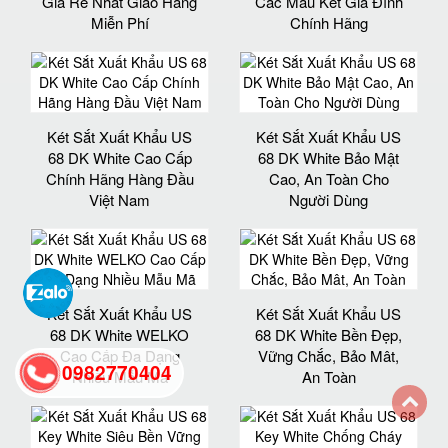
Giá Rẻ Nhất Giao Hàng
Các Mẫu Két Gia Đình
Miễn Phí
Chính Hãng
Két Sắt Xuất Khẩu US
Két Sắt Xuất Khẩu US
68 DK White Cao Cấp
68 DK White Bảo Mật
Chính Hãng Hàng Đầu
Cao, An Toàn Cho
Việt Nam
Người Dùng
Két Sắt Xuất Khẩu US
Két Sắt Xuất Khẩu US
68 DK White WELKO
68 DK White Bền Đẹp,
Cao Cấp Đa Dạng
Vững Chắc, Bảo Mât,
0982770404
Nhiều Mẫu Mã
An Toàn
back