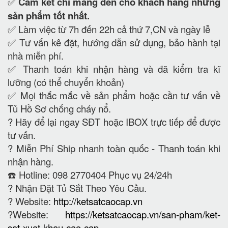
✅
Cam kết
chỉ mang đến cho khách hàng những
sản phẩm tốt nhất.
✅ Làm việc từ 7h đến 22h cả thứ 7,CN và ngày lễ
✅ Tư vấn kê đặt, hướng dẫn sử dụng, bảo hành tại
nhà miễn phí.
✅ Thanh toán khi nhận hàng và đã kiểm tra kĩ
lưỡng (có thể chuyển khoản)
✅ Mọi thắc mắc về sản phẩm hoặc cần tư vấn về
Tủ Hồ Sơ chống cháy nổ.
?
Hãy để lại ngay SĐT hoặc IBOX trực tiếp để được
tư vấn.
?
Miễn Phí Ship nhanh toàn quốc - Thanh toán khi
nhận hàng.
☎️ Hotline: 098 2770404 Phục vụ 24/24h
?
Nhận Đặt Tủ Sắt Theo Yêu Cầu.
? Website:
http://ketsatcaocap.vn
?Website:
https://ketsatcaocap.vn/san-pham/ket-
sat-xuat-khau-cao-cap