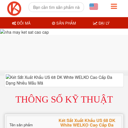
ĐỔI MÃ
SẢN PHẨM
ĐẠI LÝ
THÔNG SỐ KỸ THUẬT
Két Sắt Xuất Khẩu US 68 DK
White WELKO Cao Cấp Đa
Tên sản phẩm