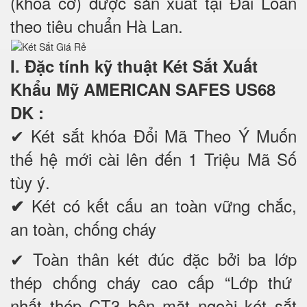
(khoá cơ) được sản xuất tại Đài Loan
theo tiêu chuẩn Hà Lan.
I. Đặc tính kỹ thuật Két Sắt Xuất
Khẩu Mỹ AMERICAN SAFES US68
DK
:
✔
Két sắt khóa Đổi Mã Theo Ý Muốn
thế hệ mới cài lên đến 1 Triệu Mã Số
tùy ý.
Két có kết cấu an toàn vững chắc,
✔
an toàn, chống cháy
✔ Toàn thân két đúc đặc bởi ba lớp
thép chống cháy cao cấp “Lớp thứ
nhất thép CT3 bên mặt ngoài két sắt