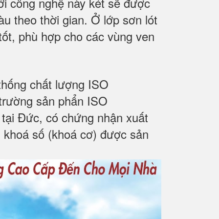
ới công nghệ này két sẽ được
u theo thời gian. Ở lớp sơn lót
tốt, phù hợp cho các vùng ven
 thống chất lượng ISO
trường sản phẩn ISO
tại Đức, có chứng nhận xuất
 khoá số (khoá cơ) được sản