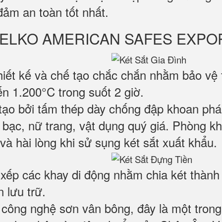
đảm an toàn tốt nhất.
ỹ WELKO AMERICAN SAFES EXPO
iết kế và chế tạo chắc chắn nhằm bảo vệ t
n 1.200°C trong suốt 2 giờ.
tạo bởi tấm thép dày chống đập khoan phá
ền bạc, nữ trang, vật dụng quý giá. Phòng 
và hài lòng khi sử sụng két sắt xuất khẩu.
 xếp các khay di động nhằm chia két thành
 lưu trữ.
công nghệ sơn vân bông, đây là một tron