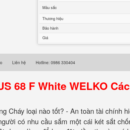
Mầu sắc
Thương hiệu
Bảo hành
Giá
eo
Liên hệ
Hotline: 0986 330404
 US 68 F White WELKO Các
 Cháy loại nào tốt? - An toàn tài chính h
 người có nhu cầu sắm một cái két sắt ch