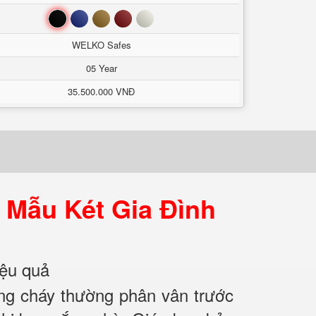
Đen
Xanh
Nâu
Đỏ
Trắng
WELKO Safes
05 Year
35.500.000 VNĐ
 Mẫu Két Gia Đình
iệu quả
ống cháy thường phân vân trước