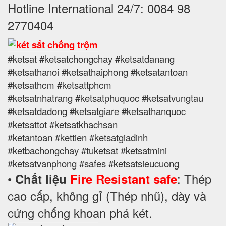
Hotline International 24/7: 0084 98
2770404
#ketsat #ketsatchongchay #ketsatdanang
#ketsathanoi #ketsathaiphong #ketsatantoan
#ketsathcm #ketsattphcm
#ketsatnhatrang #ketsatphuquoc #ketsatvungtau
#ketsatdadong #ketsatgiare #ketsathanquoc
#ketsattot #ketsatkhachsan
#ketantoan #kettien #ketsatgiadinh
#ketbachongchay #tuketsat #ketsatmini
#ketsatvanphong #safes #ketsatsieucuong
•
: Thép
Chất liệu
Fire Resistant safe
cao cấp, không gỉ (Thép nhũ), dày và
cứng chống khoan phá két.