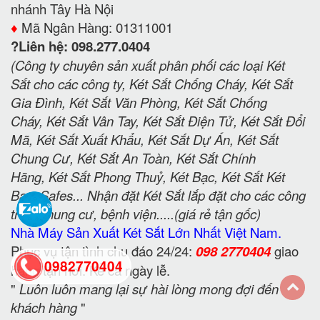
nhánh Tây Hà Nội
♦️
Mã Ngân Hàng: 01311001
?Liên hệ: 098.277.0404
(Công ty chuyên sản xuất phân phối các loại Két
Sắt cho các công ty, Két Sắt Chống Cháy, Két Sắt
Gia Đình, Két Sắt Văn Phòng, Két Sắt Chống
Cháy, Két Sắt Vân Tay, Két Sắt Điện Tử, Két Sắt Đổi
Mã, Két Sắt Xuất Khẩu, Két Sắt Dự Án, Két Sắt
Chung Cư, Két Sắt An Toàn, Két Sắt Chính
Hãng, Két Sắt Phong Thuỷ, Két Bạc, Két Sắt Két
Bạc, Safes... Nhận đặt Két Sắt lắp đặt cho các công
trình chung cư, bệnh viện.....(giá rẻ tận gốc)
Nhà Máy Sản Xuất Két Sắt Lớn Nhất Việt Nam.
Phục vụ tận tình chu đáo 24/24:
098 2770404
giao
0982770404
hàng tận nơi. Kể cả ngày lễ.
"
Luôn luôn mang lại sự hài lòng mong đợi đến
khách hàng
"
back