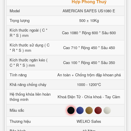
Hợp Phong Thuỷ
Model
AMERICAN SAFES US1080 E
Trọng lượng
500 ± 10Kg
Kích thước ngoài ( C *
Cao 1080 * Rộng 600 * Sâu 600
R * S ) mm
Kích thước sử dụng ( C
Cao 710 * Rộng 450 * Sâu 450
* R * S ) mm
Kích thước ngăn kéo (
Cao 100 * Rộng 450 * Sâu 350
C * R * S ) mm
Tính năng
An toàn + Chống trộm đập khoan phá
Khả năng chống cháy
1000 - 1200°C
Hệ thống khóa liên hoàn
Khoá Điện Tử - Chìa khoá - Tay Cầm
thông minh
Đen
Xanh
Nâu
Đỏ
Trắng
Mầu sắc
Thương hiệu
WELKO Safes
Bảo hành
10 Năm