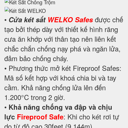
•
được chế
Cửa két sắt
WELKO Safes
tạo bởi thép dày với thiết kế hình răng
cưa ăn khớp với thân tạo nên liên kết
chắc chắn chống nạy phá và ngăn lửa,
đảm bảo chống cháy.
• Phương thức mở két Fireproof Safes:
Mã số kết hợp với khoá chia bi và tay
cầm. Khả năng chống lửa lên đến
1.200°C trong 2 giờ.
•
Khả năng chống va đập và chịu
: Khi cho két rơi tự
lực
Fireproof Safe
do từ độ cao 30feet (9.144m).