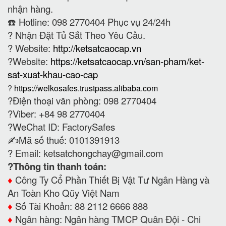
nhận hàng.
☎️ Hotline: 098 2770404 Phục vụ 24/24h
?
Nhận Đặt Tủ Sắt Theo Yêu Cầu.
? Website:
http://ketsatcaocap.vn
?Website:
https://ketsatcaocap.vn/san-pham/ket-
sat-xuat-khau-cao-cap
?
https://welkosafes.trustpass.alibaba.com
?Điện thoại văn phòng: 098 2770404
?Viber: +84 98 2770404
?WeChat ID: FactorySafes
✍️Mã số thuế: 0101391913
? Email:
ketsatchongchay@gmail.com
?Thông tin thanh toán:
♦️
Công Ty Cổ Phần Thiết Bị Vật Tư Ngân Hàng và
An Toàn Kho Qũy Việt Nam
♦️
Số Tài Khoản: 88 2112 6666 888
♦️
Ngân hàng: Ngân hàng TMCP Quân Đội - Chi