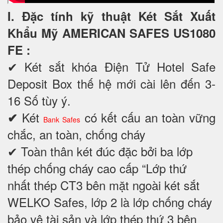
I. Đặc tính kỹ thuật Két Sắt Xuất
Khẩu Mỹ AMERICAN SAFES US1080
FE
:
✔
Két sắt khóa Điện Tử Hotel Safe
Deposit Box thế hệ mới cài lên đến 3-
16 Số tùy ý.
Két
có kết cấu an toàn vững
✔
Bank Safes
chắc, an toàn, chống cháy
✔ Toàn thân két đúc đặc bởi ba lớp
thép chống cháy cao cấp “Lớp thứ
nhất thép CT3 bên mặt ngoài két sắt
WELKO Safes, lớp 2 là lớp chống cháy
bảo vệ tài sản và lớp thép thứ 3 bên