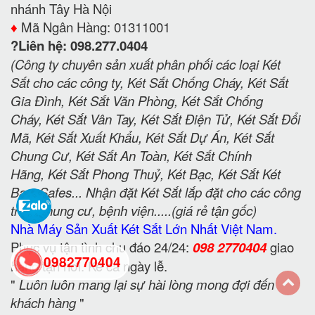
nhánh Tây Hà Nội
♦️
Mã Ngân Hàng: 01311001
?Liên hệ: 098.277.0404
(Công ty chuyên sản xuất phân phối các loại Két
Sắt cho các công ty, Két Sắt Chống Cháy, Két Sắt
Gia Đình, Két Sắt Văn Phòng, Két Sắt Chống
Cháy, Két Sắt Vân Tay, Két Sắt Điện Tử, Két Sắt Đổi
Mã, Két Sắt Xuất Khẩu, Két Sắt Dự Án, Két Sắt
Chung Cư, Két Sắt An Toàn, Két Sắt Chính
Hãng, Két Sắt Phong Thuỷ, Két Bạc, Két Sắt Két
Bạc, Safes... Nhận đặt Két Sắt lắp đặt cho các công
trình chung cư, bệnh viện.....(giá rẻ tận gốc)
Nhà Máy Sản Xuất Két Sắt Lớn Nhất Việt Nam.
Phục vụ tận tình chu đáo 24/24:
098 2770404
giao
0982770404
hàng tận nơi. Kể cả ngày lễ.
"
Luôn luôn mang lại sự hài lòng mong đợi đến
khách hàng
"
back