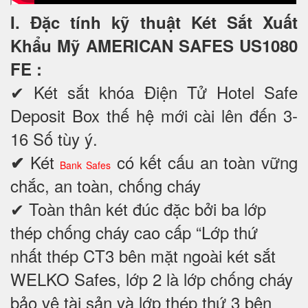
I. Đặc tính kỹ thuật Két Sắt Xuất
Khẩu Mỹ AMERICAN SAFES US1080
FE
:
✔
Két sắt khóa Điện Tử Hotel Safe
Deposit Box thế hệ mới cài lên đến 3-
16 Số tùy ý.
Két
có kết cấu an toàn vững
✔
Bank Safes
chắc, an toàn, chống cháy
✔ Toàn thân két đúc đặc bởi ba lớp
thép chống cháy cao cấp “Lớp thứ
nhất thép CT3 bên mặt ngoài két sắt
WELKO Safes, lớp 2 là lớp chống cháy
bảo vệ tài sản và lớp thép thứ 3 bên