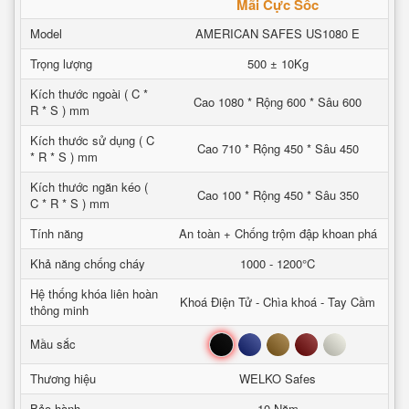
Mãi Cực Sốc
Model
AMERICAN SAFES US1080 E
Trọng lượng
500 ± 10Kg
Kích thước ngoài ( C *
Cao 1080 * Rộng 600 * Sâu 600
R * S ) mm
Kích thước sử dụng ( C
Cao 710 * Rộng 450 * Sâu 450
* R * S ) mm
Kích thước ngăn kéo (
Cao 100 * Rộng 450 * Sâu 350
C * R * S ) mm
Tính năng
An toàn + Chống trộm đập khoan phá
Khả năng chống cháy
1000 - 1200°C
Hệ thống khóa liên hoàn
Khoá Điện Tử - Chìa khoá - Tay Cầm
thông minh
Đen
Xanh
Nâu
Đỏ
Trắng
Mầu sắc
Thương hiệu
WELKO Safes
Bảo hành
10 Năm