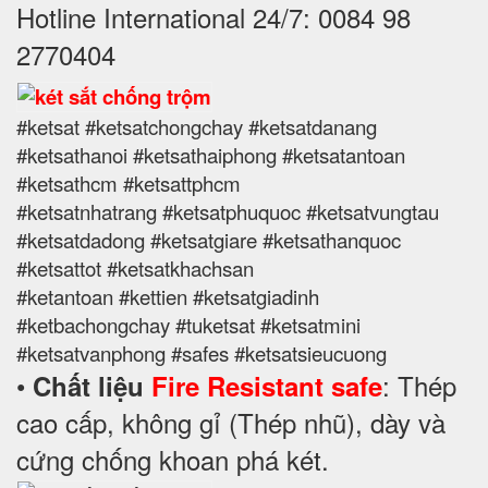
Hotline International 24/7: 0084 98
2770404
#ketsat #ketsatchongchay #ketsatdanang
#ketsathanoi #ketsathaiphong #ketsatantoan
#ketsathcm #ketsattphcm
#ketsatnhatrang #ketsatphuquoc #ketsatvungtau
#ketsatdadong #ketsatgiare #ketsathanquoc
#ketsattot #ketsatkhachsan
#ketantoan #kettien #ketsatgiadinh
#ketbachongchay #tuketsat #ketsatmini
#ketsatvanphong #safes #ketsatsieucuong
•
: Thép
Chất liệu
Fire Resistant safe
cao cấp, không gỉ (Thép nhũ), dày và
cứng chống khoan phá két.