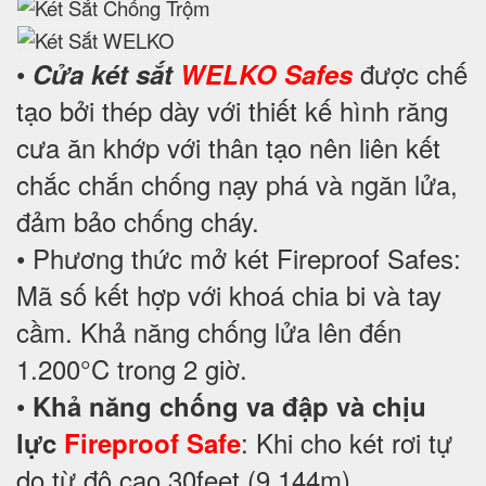
•
được chế
Cửa két sắt
WELKO Safes
tạo bởi thép dày với thiết kế hình răng
cưa ăn khớp với thân tạo nên liên kết
chắc chắn chống nạy phá và ngăn lửa,
đảm bảo chống cháy.
• Phương thức mở két Fireproof Safes:
Mã số kết hợp với khoá chia bi và tay
cầm. Khả năng chống lửa lên đến
1.200°C trong 2 giờ.
•
Khả năng chống va đập và chịu
: Khi cho két rơi tự
lực
Fireproof Safe
do từ độ cao 30feet (9.144m).