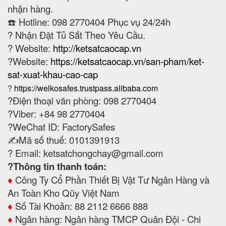
nhận hàng.
☎️ Hotline: 098 2770404 Phục vụ 24/24h
?
Nhận Đặt Tủ Sắt Theo Yêu Cầu.
? Website:
http://ketsatcaocap.vn
?Website:
https://ketsatcaocap.vn/san-pham/ket-
sat-xuat-khau-cao-cap
?
https://welkosafes.trustpass.alibaba.com
?Điện thoại văn phòng: 098 2770404
?Viber: +84 98 2770404
?WeChat ID: FactorySafes
✍️Mã số thuế: 0101391913
? Email:
ketsatchongchay@gmail.com
?Thông tin thanh toán:
♦️
Công Ty Cổ Phần Thiết Bị Vật Tư Ngân Hàng và
An Toàn Kho Qũy Việt Nam
♦️
Số Tài Khoản: 88 2112 6666 888
♦️
Ngân hàng: Ngân hàng TMCP Quân Đội - Chi