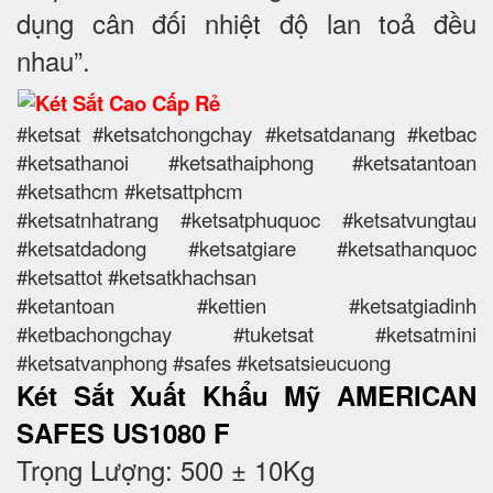
dụng cân đối nhiệt độ lan toả đều
nhau”.
#ketsat #ketsatchongchay #ketsatdanang #ketbac
#ketsathanoi #ketsathaiphong #ketsatantoan
#ketsathcm #ketsattphcm
#ketsatnhatrang #ketsatphuquoc #ketsatvungtau
#ketsatdadong #ketsatgiare #ketsathanquoc
#ketsattot #ketsatkhachsan
#ketantoan #kettien #ketsatgiadinh
#ketbachongchay #tuketsat #ketsatmini
#ketsatvanphong #safes #ketsatsieucuong
Két Sắt Xuất Khẩu Mỹ AMERICAN
SAFES US1080 F
Trọng Lượng: 500 ± 10Kg