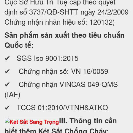
Cục Sở Hữu Trí Tuệ cấp theo quyết
định số 3737/QĐ-SHTT ngày 24/2/2009
Chứng nhận nhãn hiệu số: 120132)
Sản phẩm sản xuất theo tiêu chuẩn
Quốc tế:
✔ SGS Iso 9001:2015
✔ Chứng nhận số: VN 16/0059
✔ Chứng nhận VINCAS 049-QMS
(IAF)
✔ TCCS 01:2010/VTNH&ATKQ
III. Thông tin cần
biết thêm Két Sắt Chống Cháy: