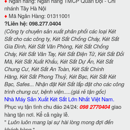
♦️
Ngân hàng: Ngân hàng TMCP Quân Đội - Chi
nhánh Tây Hà Nội
♦️
Mã Ngân Hàng: 01311001
?Liên hệ: 098.277.0404
(Công ty chuyên sản xuất phân phối các loại Két
Sắt cho các công ty, Két Sắt Chống Cháy, Két Sắt
Gia Đình, Két Sắt Văn Phòng, Két Sắt Chống
Cháy, Két Sắt Vân Tay, Két Sắt Điện Tử, Két Sắt Đổi
Mã, Két Sắt Xuất Khẩu, Két Sắt Dự Án, Két Sắt
Chung Cư, Két Sắt An Toàn, Két Sắt Chính
Hãng, Két Sắt Phong Thuỷ, Két Bạc, Két Sắt Két
Bạc, Safes... Nhận đặt Két Sắt lắp đặt cho các công
trình chung cư, bệnh viện.....(giá rẻ tận gốc)
Nhà Máy Sản Xuất Két Sắt Lớn Nhất Việt Nam.
Phục vụ tận tình chu đáo 24/24:
098 2770404
giao
hàng tận nơi. Kể cả ngày lễ.
"
Luôn luôn mang lại sự hài lòng mong đợi đến
khách hàng
"