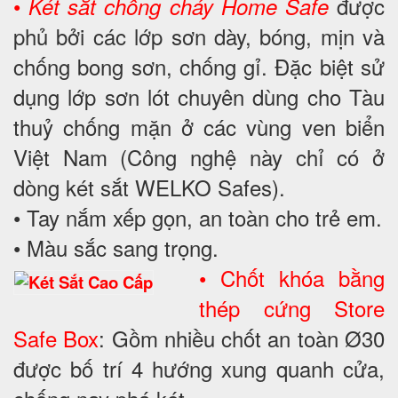
•
được
Két sắt chống cháy Home Safe
phủ bởi các lớp sơn dày, bóng, mịn và
chống bong sơn, chống gỉ. Đặc biệt sử
dụng lớp sơn lót chuyên dùng cho Tàu
thuỷ chống mặn ở các vùng ven biển
Việt Nam (Công nghệ này chỉ có ở
dòng két sắt WELKO Safes).
• Tay nắm xếp gọn, an toàn cho trẻ em.
• Màu sắc sang trọng.
• Chốt khóa bằng
thép cứng Store
Safe Box
: Gồm nhiều chốt an toàn Ø30
được bố trí 4 hướng xung quanh cửa,