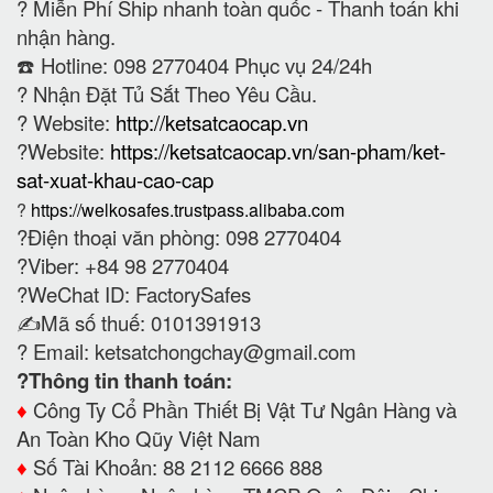
?
Miễn Phí Ship nhanh toàn quốc - Thanh toán khi
nhận hàng.
☎️ Hotline: 098 2770404 Phục vụ 24/24h
?
Nhận Đặt Tủ Sắt Theo Yêu Cầu.
? Website:
http://ketsatcaocap.vn
?Website:
https://ketsatcaocap.vn/san-pham/ket-
sat-xuat-khau-cao-cap
?
https://welkosafes.trustpass.alibaba.com
?Điện thoại văn phòng: 098 2770404
?Viber: +84 98 2770404
?WeChat ID: FactorySafes
✍️Mã số thuế: 0101391913
? Email:
ketsatchongchay@gmail.com
?Thông tin thanh toán:
♦️
Công Ty Cổ Phần Thiết Bị Vật Tư Ngân Hàng và
An Toàn Kho Qũy Việt Nam
♦️
Số Tài Khoản: 88 2112 6666 888