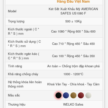
Hàng Đầu Việt Nam
Két Sắt Xuất Khẩu Mỹ AMERICAN
Model
SAFES US1080 F
Trọng lượng
500 ± 10Kg
Kích thước ngoài ( C *
Cao 1080 * Rộng 600 * Sâu 600
R * S ) mm
Kích thước sử dụng ( C
Cao 710 * Rộng 450 * Sâu 450
* R * S ) mm
Kích thước ngăn kéo (
Cao 100 * Rộng 450 * Sâu 350
C * R * S ) mm
Tính năng
An toàn + Chống trộm đập khoan phá
Khả năng chống cháy
1000 - 1200°C
Hệ thống khóa liên hoàn
Khoá Vân Tay - Chìa khoá - Tay Cầm
thông minh
Đen
Xanh
Nâu
Đỏ
Trắng
Mầu sắc
Thương hiệu
WELKO Safes