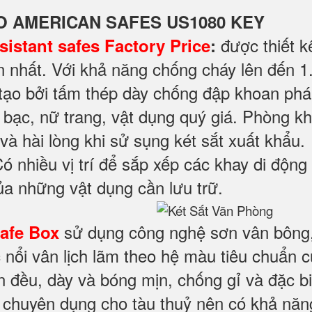
KO AMERICAN SAFES US1080 KEY
được thiết k
istant safes Factory Price‎
:
n nhất. Với khả năng chống cháy lên đến 1.
tạo bởi tấm thép dày chống đập khoan phá
ền bạc, nữ trang, vật dụng quý giá. Phòng 
và hài lòng khi sử sụng két sắt xuất khẩu.
ó nhiều vị trí để sắp xếp các khay di động
ủa những vật dụng cần lưu trữ.
sử dụng công nghệ sơn vân bông,
Safe Box
 nổi vân lịch lãm theo hệ màu tiêu chuẩn
n đều, dày và bóng mịn, chống gỉ và đặc bi
n chuyên dụng cho tàu thuỷ nên có khả nă