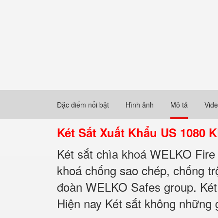
Đặc điểm nổi bật
Hình ảnh
Mô tả
Vid
Két Sắt Xuất Khẩu US 1080 
Két sắt chìa khoá WELKO Fire R
khoá chống sao chép, chống tr
đoàn WELKO Safes group. Két s
Hiện nay Két sắt không những g