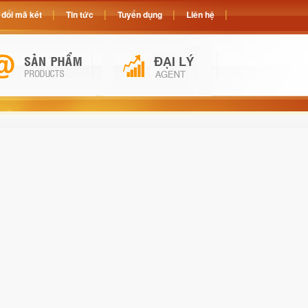
đổi mã két
Tin tức
Tuyển dụng
Liên hệ