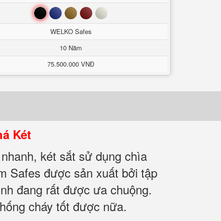
Đen
Xanh
Nâu
Đỏ
Trắng
WELKO Safes
10 Năm
75.500.000 VNĐ
há Két
 nhanh, két sắt sử dụng chìa
m Safes được sản xuất bởi tập
ình đang rất được ưa chuộng.
chống cháy tốt được nữa.