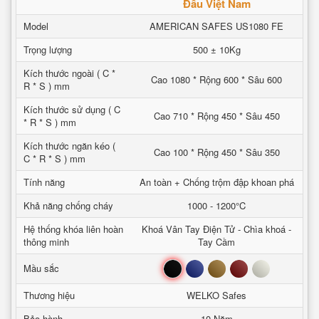
Đầu Việt Nam
Model
AMERICAN SAFES US1080 FE
Trọng lượng
500 ± 10Kg
Kích thước ngoài ( C *
Cao 1080 * Rộng 600 * Sâu 600
R * S ) mm
Kích thước sử dụng ( C
Cao 710 * Rộng 450 * Sâu 450
* R * S ) mm
Kích thước ngăn kéo (
Cao 100 * Rộng 450 * Sâu 350
C * R * S ) mm
Tính năng
An toàn + Chống trộm đập khoan phá
Khả năng chống cháy
1000 - 1200°C
Hệ thống khóa liên hoàn
Khoá Vân Tay Điện Tử - Chìa khoá -
thông minh
Tay Cầm
Đen
Xanh
Nâu
Đỏ
Trắng
Mầu sắc
Thương hiệu
WELKO Safes
Bảo hành
10 Năm