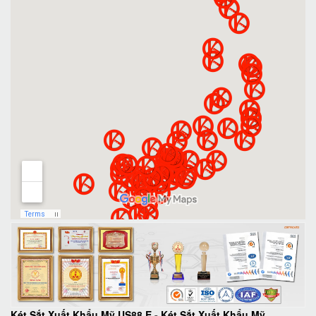
Két Sắt Xuất Khẩu Mỹ US88 E
-
Két Sắt Xuất Khẩu Mỹ