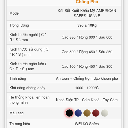
Chống Phá
Két Sắt Xuất Khẩu Mỹ AMERICAN
Model
SAFES US88 E
Trọng lượng
390 ± 10Kg
Kích thước ngoài ( C *
Cao 880 * Rộng 600 * Sâu 600
R * S ) mm
Kích thước sử dụng ( C
Cao 520 * Rộng 450 * Sâu 350
* R * S ) mm
Kích thước ngăn kéo (
Cao 100 * Rộng 450 * Sâu 300
C * R * S ) mm
Tính năng
An toàn + Chống trộm đập khoan phá
Khả năng chống cháy
1000 - 1200°C
Hệ thống khóa liên hoàn
Khoá Điện Tử - Chìa Khoá - Tay Cầm
thông minh
Đen
Xanh
Nâu
Đỏ
Trắng
Mầu sắc
Thương hiệu
WELKO Safes