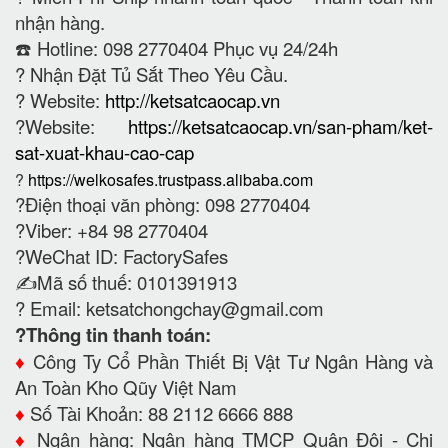
nhận hàng.
☎️ Hotline: 098 2770404 Phục vụ 24/24h
?
Nhận Đặt Tủ Sắt Theo Yêu Cầu.
? Website:
http://ketsatcaocap.vn
?Website:
https://ketsatcaocap.vn/san-pham/ket-
sat-xuat-khau-cao-cap
?
https://welkosafes.trustpass.alibaba.com
?Điện thoại văn phòng: 098 2770404
?Viber: +84 98 2770404
?WeChat ID: FactorySafes
✍️Mã số thuế: 0101391913
? Email:
ketsatchongchay@gmail.com
?Thông tin thanh toán:
♦️
Công Ty Cổ Phần Thiết Bị Vật Tư Ngân Hàng và
An Toàn Kho Qũy Việt Nam
♦️
Số Tài Khoản: 88 2112 6666 888
♦️
Ngân hàng: Ngân hàng TMCP Quân Đội - Chi