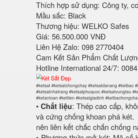
Thích hợp sử dụng: Công ty, cơ 
Mầu sắc: Black
Thương hiệu: WELKO Safes
Giá: 56.500.000 VNĐ
Liên Hệ Zalo: 098 2770404
Cam Kết Sản Phẩm Chất Lượn
Hotline International 24/7: 008
#ketsat #ketsatchongchay #ketsatdanang #ketbac #
#ketsatnhatrang #ketsatphuquoc #ketsatvungtau #k
#ketantoan #kettien #ketsatgiadinh #ketbachongcha
•
: Thép cao cấp, khô
Chất liệu
và cứng chống khoan phá két.
nên liên kết chắc chắn chống 
• Phương thức mở két: Mã số k