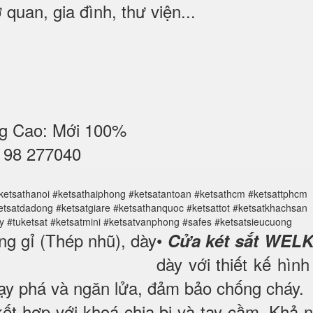
quan, gia đình, thư viện...
g Cao: Mới 100%
4 98 277040
ketsathanoi #ketsathaiphong #ketsatantoan #ketsathcm #ketsattphcm
etsatdadong #ketsatgiare #ketsathanquoc #ketsattot #ketsatkhachsan
y #tuketsat #ketsatmini #ketsatvanphong #safes #ketsatsieucuong
ng gỉ (Thép nhũ), dày
•
Cửa két sắt WELK
dày với thiết kế hìn
nạy phá và ngăn lửa, đảm bảo chống cháy.
ết hợp với khoá chia bi và tay cầm. Khả 