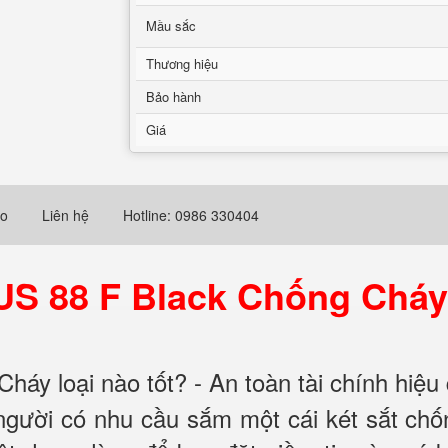
Mầu sắc
Thương hiệu
Bảo hành
Giá
eo
Liên hệ
Hotline: 0986 330404
 US 88 F Black Chống Chá
áy loại nào tốt? - An toàn tài chính hiệu
 người có nhu cầu sắm một cái két sắt ch