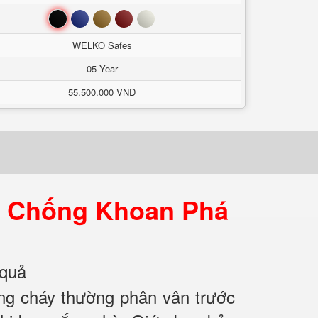
Đen
Xanh
Nâu
Đỏ
Trắng
WELKO Safes
05 Year
55.500.000 VNĐ
y Chống Khoan Phá
 quả
ống cháy thường phân vân trước