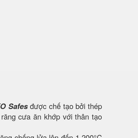
được chế tạo bởi thép
O Safes
h răng cưa ăn khớp với thân tạo
năng chống lửa lên đến 1.200°C