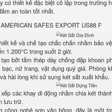
ày có thiết kế đặc biệt cô lập trong trường
đảm an toàn tốt nhất.
KO AMERICAN SAFES EXPORT US88 F
thiết kế và chế tạo chắc chắn nhằm bảo vệ
n 1.200°C trong suốt 2 giờ.
tạo bởi tấm thép dày chống đập khoan p
ền bạc, nữ trang, vật dụng quý giá. Phòng
và hài lòng khi sử sụng két sắt xuất khẩu.
p xếp các khay di động nhằm chia két thàn
 lưu trữ.
g công nghệ sơn vân bông, đây là một t