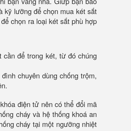
 khi bạn vắng nhà. Giứp bạn bảo
 và kỹ lưỡng để chọn mua két sắt
 để chọn ra loại két sắt phù hợp
t cần để trong két, từ đó chúng
gia đình chuyên dùng chống trộm,
ên.
hóa điện tử nên có thể đổi mã
chống cháy và hệ thống khoá an
hống cháy tại một ngưỡng nhiệt