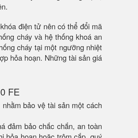
ên.
hóa điện tử nên có thể đổi mã
chống cháy và hệ thống khoá an
hống cháy tại một ngưỡng nhiệt
 hợp hỏa hoạn. Những tài sản giá
0 FE
n nhằm bảo vệ tài sản một cách
há đảm bảo chắc chắn, an toàn
 khi hỏa hoạn hoặc trộm cắp, quý