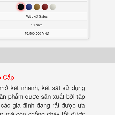
Đen
Xanh
Nâu
Đỏ
Trắng
WELKO Safes
10 Năm
76.500.000 VNĐ
o Cấp
 mở két nhanh, két sắt sử dụng
Sản phẩm được sản xuất bởi tập
các gia đình đang rất được ưa
ắp mà còn chống cháy tốt được