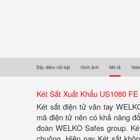
Đặc điểm nổi bật
Hình ảnh
Mô tả
Vid
Két Sắt Xuất Khẩu US1080 FE
Két sắt điện tử vân tay WEL
mã điện tử nên có khả năng đổ
đoàn WELKO Safes group. Két 
chuộng. Hiện nay Két sắt khô