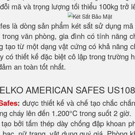
đỗi mã và trọng lượng tối thiểu 100kg trở l
es là dòng sản phẩm két sắt sử dụng mã k
trong văn phòng, gia đình có tính năng 
ng tạo từ một dạng vật cứng có khả năng c
ày có thiết kế đặc biệt cô lập trong trường
đảm an toàn tốt nhất.
 WELKO AMERICAN SAFES US108
được thiết kế và chế tạo chắc chắ
Safes
:
ng cháy lên đến 1.200°C trong suốt 2 giờ.
tạo bởi tấm thép dày chống đập khoan p
ền bạc, nữ trang, vật dụng quý giá. Phòng