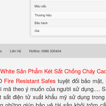
Mầu sắc
Thương hiệu
Bảo hành
Giá
eo
Liên hệ
Hotline: 0986 330404
 White Sản Phẩm Két Sắt Chống Cháy Ca
KO
Fire Resistant Safes
tuyệt đối bảo mật,
i mã theo ý muốn của người sử dụng.... 
sắt điện tử xuất khẩu mỹ sử dụng trong 
ng những giúp bảo vệ tài sản khỏi trộm c