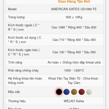
Giao Hàng Tận Nơi
Model
AMERICAN SAFES US1080 FE
Trọng lượng
500 ± 10Kg
Kích thước ngoài ( C *
Cao 1080 * Rộng 600 * Sâu 600
R * S ) mm
Kích thước sử dụng ( C
Cao 710 * Rộng 450 * Sâu 450
* R * S ) mm
Kích thước ngăn kéo (
Cao 100 * Rộng 450 * Sâu 350
C * R * S ) mm
Tính năng
An toàn + Chống trộm đập khoan phá
Khả năng chống cháy
1000 - 1200°C
Hệ thống khóa liên hoàn
Khoá Vân Tay Điện Tử - Chìa khoá -
thông minh
Tay Cầm
Đen
Xanh
Nâu
Đỏ
Trắng
Mầu sắc
Thương hiệu
WELKO Safes
Bảo hành
10 Năm