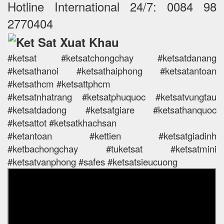
Hotline International 24/7: 0084 98
2770404
#ketsat #ketsatchongchay #ketsatdanang
#ketsathanoi #ketsathaiphong #ketsatantoan
#ketsathcm #ketsattphcm
#ketsatnhatrang #ketsatphuquoc #ketsatvungtau
#ketsatdadong #ketsatgiare #ketsathanquoc
#ketsattot #ketsatkhachsan
#ketantoan #kettien #ketsatgiadinh
#ketbachongchay #tuketsat #ketsatmini
#ketsatvanphong #safes #ketsatsieucuong