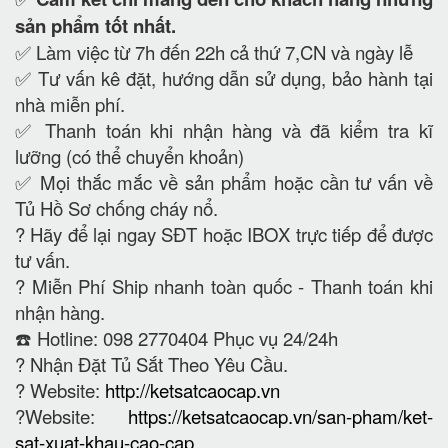
sản phẩm tốt nhất.
✅ Làm việc từ 7h đến 22h cả thứ 7,CN và ngày lễ
✅ Tư vấn kê đặt, hướng dẫn sử dụng, bảo hành tại
nhà miễn phí.
✅ Thanh toán khi nhận hàng và đã kiểm tra kĩ
lưỡng (có thể chuyển khoản)
✅ Mọi thắc mắc về sản phẩm hoặc cần tư vấn về
Tủ Hồ Sơ chống cháy nổ.
?
Hãy để lại ngay SĐT hoặc IBOX trực tiếp để được
tư vấn.
?
Miễn Phí Ship nhanh toàn quốc - Thanh toán khi
nhận hàng.
☎️ Hotline: 098 2770404 Phục vụ 24/24h
?
Nhận Đặt Tủ Sắt Theo Yêu Cầu.
? Website:
http://ketsatcaocap.vn
?Website:
https://ketsatcaocap.vn/san-pham/ket-
sat-xuat-khau-cao-cap