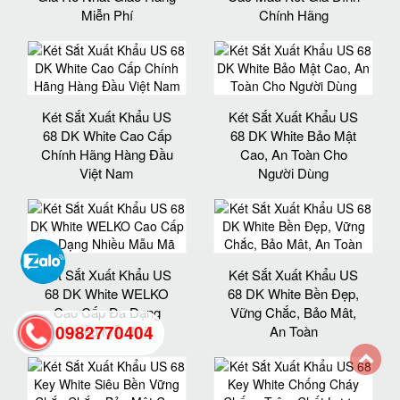
Miễn Phí
Chính Hãng
Két Sắt Xuất Khẩu US
Két Sắt Xuất Khẩu US
68 DK White Cao Cấp
68 DK White Bảo Mật
Chính Hãng Hàng Đầu
Cao, An Toàn Cho
Việt Nam
Người Dùng
Két Sắt Xuất Khẩu US
Két Sắt Xuất Khẩu US
68 DK White WELKO
68 DK White Bền Đẹp,
Cao Cấp Đa Dạng
Vững Chắc, Bảo Mât,
0982770404
Nhiều Mẫu Mã
An Toàn
back