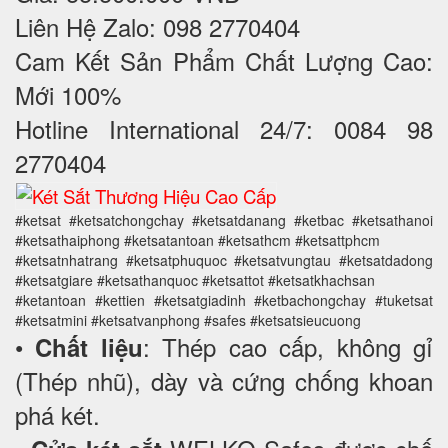
Liên Hệ Zalo: 098 2770404
Cam Kết Sản Phẩm Chất Lượng Cao:
Mới 100%
Hotline International 24/7: 0084 98
2770404
#ketsat #ketsatchongchay #ketsatdanang #ketbac #ketsathanoi
#ketsathaiphong #ketsatantoan #ketsathcm #ketsattphcm
#ketsatnhatrang #ketsatphuquoc #ketsatvungtau #ketsatdadong
#ketsatgiare #ketsathanquoc #ketsattot #ketsatkhachsan
#ketantoan #kettien #ketsatgiadinh #ketbachongchay #tuketsat
#ketsatmini #ketsatvanphong #safes #ketsatsieucuong
•
: Thép cao cấp, không gỉ
Chất liệu
(Thép nhũ), dày và cứng chống khoan
phá két.