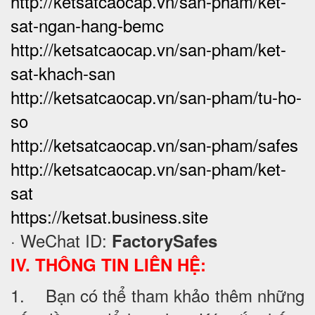
http://ketsatcaocap.vn/san-pham/ket-
sat-ngan-hang-bemc
http://ketsatcaocap.vn/san-pham/ket-
sat-khach-san
http://ketsatcaocap.vn/san-pham/tu-ho-
so
http://ketsatcaocap.vn/san-pham/safes
http://ketsatcaocap.vn/san-pham/ket-
sat
https://ketsat.business.site
· WeChat ID:
FactorySafes
IV. THÔNG TIN LIÊN HỆ:
1. Bạn có thể tham khảo thêm những