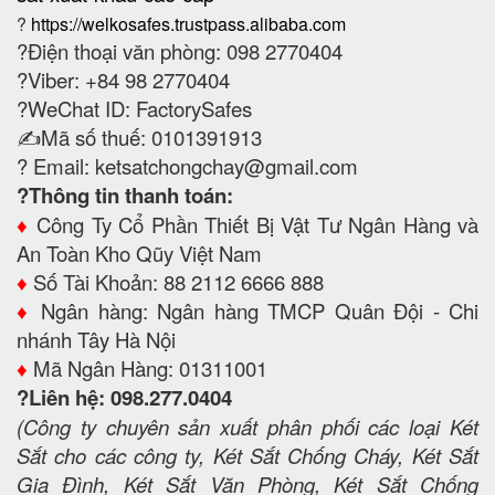
?
https://welkosafes.trustpass.alibaba.com
?Điện thoại văn phòng: 098 2770404
?Viber: +84 98 2770404
?WeChat ID: FactorySafes
✍️Mã số thuế: 0101391913
? Email:
ketsatchongchay@gmail.com
?Thông tin thanh toán:
♦️
Công Ty Cổ Phần Thiết Bị Vật Tư Ngân Hàng và
An Toàn Kho Qũy Việt Nam
♦️
Số Tài Khoản: 88 2112 6666 888
♦️
Ngân hàng: Ngân hàng TMCP Quân Đội - Chi
nhánh Tây Hà Nội
♦️
Mã Ngân Hàng: 01311001
?Liên hệ: 098.277.0404
(Công ty chuyên sản xuất phân phối các loại Két
Sắt cho các công ty, Két Sắt Chống Cháy, Két Sắt
Gia Đình, Két Sắt Văn Phòng, Két Sắt Chống