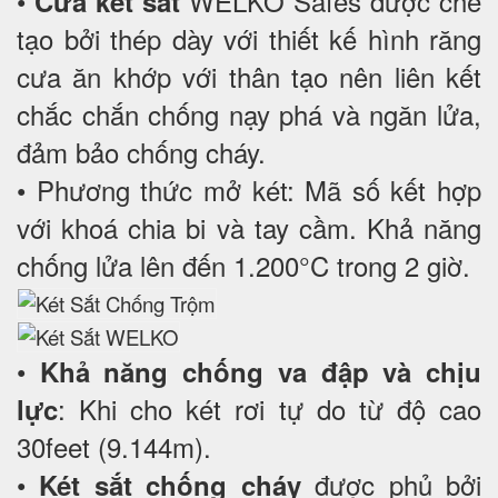
•
WELKO Safes được chế
Cửa két sắt
tạo bởi thép dày với thiết kế hình răng
cưa ăn khớp với thân tạo nên liên kết
chắc chắn chống nạy phá và ngăn lửa,
đảm bảo chống cháy.
• Phương thức mở két: Mã số kết hợp
với khoá chia bi và tay cầm. Khả năng
chống lửa lên đến 1.200°C trong 2 giờ.
•
Khả năng chống va đập và chịu
: Khi cho két rơi tự do từ độ cao
lực
30feet (9.144m).
•
được phủ bởi
Két sắt chống cháy