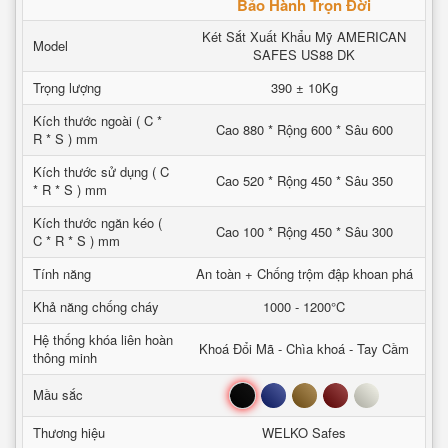
Bảo Hành Trọn Đời
Két Sắt Xuất Khẩu Mỹ AMERICAN
Model
SAFES US88 DK
Trọng lượng
390 ± 10Kg
Kích thước ngoài ( C *
Cao 880 * Rộng 600 * Sâu 600
R * S ) mm
Kích thước sử dụng ( C
Cao 520 * Rộng 450 * Sâu 350
* R * S ) mm
Kích thước ngăn kéo (
Cao 100 * Rộng 450 * Sâu 300
C * R * S ) mm
Tính năng
An toàn + Chống trộm đập khoan phá
Khả năng chống cháy
1000 - 1200°C
Hệ thống khóa liên hoàn
Khoá Đổi Mã - Chìa khoá - Tay Cầm
thông minh
Đen
Xanh
Nâu
Đỏ
Trắng
Mầu sắc
Thương hiệu
WELKO Safes