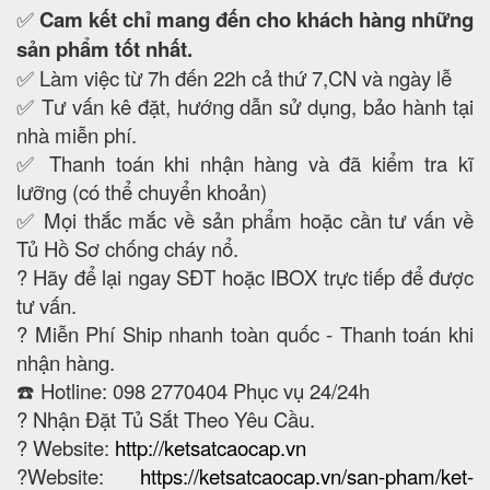
✅
Cam kết
chỉ mang đến cho khách hàng những
sản phẩm tốt nhất.
✅ Làm việc từ 7h đến 22h cả thứ 7,CN và ngày lễ
✅ Tư vấn kê đặt, hướng dẫn sử dụng, bảo hành tại
nhà miễn phí.
✅ Thanh toán khi nhận hàng và đã kiểm tra kĩ
lưỡng (có thể chuyển khoản)
✅ Mọi thắc mắc về sản phẩm hoặc cần tư vấn về
Tủ Hồ Sơ chống cháy nổ.
?
Hãy để lại ngay SĐT hoặc IBOX trực tiếp để được
tư vấn.
?
Miễn Phí Ship nhanh toàn quốc - Thanh toán khi
nhận hàng.
☎️ Hotline: 098 2770404 Phục vụ 24/24h
?
Nhận Đặt Tủ Sắt Theo Yêu Cầu.
? Website:
http://ketsatcaocap.vn
?Website:
https://ketsatcaocap.vn/san-pham/ket-