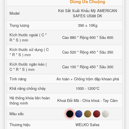
Dùng Ưa Chuộng
Két Sắt Xuất Khẩu Mỹ AMERICAN
Model
SAFES US88 DK
Trọng lượng
390 ± 10Kg
Kích thước ngoài ( C *
Cao 880 * Rộng 600 * Sâu 600
R * S ) mm
Kích thước sử dụng ( C
Cao 520 * Rộng 450 * Sâu 350
* R * S ) mm
Kích thước ngăn kéo (
Cao 100 * Rộng 450 * Sâu 300
C * R * S ) mm
Tính năng
An toàn + Chống trộm đập khoan phá
Khả năng chống cháy
1000 - 1200°C
Hệ thống khóa liên hoàn
Khoá Đổi Mã - Chìa khoá - Tay Cầm
thông minh
Đen
Xanh
Nâu
Đỏ
Trắng
Mầu sắc
Thương hiệu
WELKO Safes