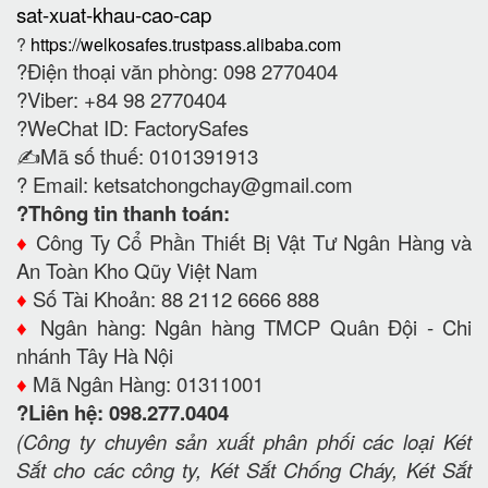
sat-xuat-khau-cao-cap
?
https://welkosafes.trustpass.alibaba.com
?Điện thoại văn phòng: 098 2770404
?Viber: +84 98 2770404
?WeChat ID: FactorySafes
✍️Mã số thuế: 0101391913
? Email:
ketsatchongchay@gmail.com
?Thông tin thanh toán:
♦️
Công Ty Cổ Phần Thiết Bị Vật Tư Ngân Hàng và
An Toàn Kho Qũy Việt Nam
♦️
Số Tài Khoản: 88 2112 6666 888
♦️
Ngân hàng: Ngân hàng TMCP Quân Đội - Chi
nhánh Tây Hà Nội
♦️
Mã Ngân Hàng: 01311001
?Liên hệ: 098.277.0404
(Công ty chuyên sản xuất phân phối các loại Két
Sắt cho các công ty, Két Sắt Chống Cháy, Két Sắt