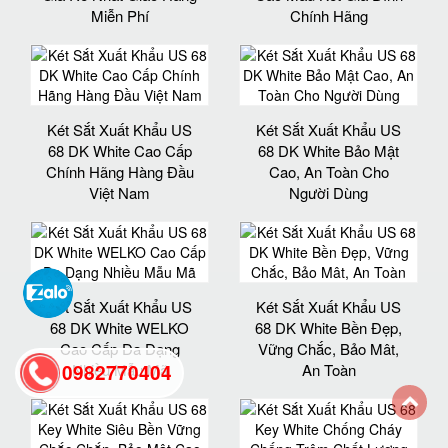
Miễn Phí
Chính Hãng
Két Sắt Xuất Khẩu US
Két Sắt Xuất Khẩu US
68 DK White Cao Cấp
68 DK White Bảo Mật
Chính Hãng Hàng Đầu
Cao, An Toàn Cho
Việt Nam
Người Dùng
Két Sắt Xuất Khẩu US
Két Sắt Xuất Khẩu US
68 DK White WELKO
68 DK White Bền Đẹp,
Cao Cấp Đa Dạng
Vững Chắc, Bảo Mât,
0982770404
Nhiều Mẫu Mã
An Toàn
back