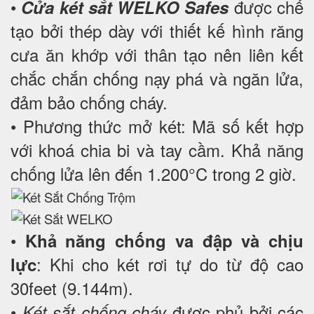
•
được chế
Cửa két sắt WELKO Safes
tạo bởi thép dày với thiết kế hình răng
cưa ăn khớp với thân tạo nên liên kết
chắc chắn chống nạy phá và ngăn lửa,
đảm bảo chống cháy.
• Phương thức mở két: Mã số kết hợp
với khoá chia bi và tay cầm. Khả năng
chống lửa lên đến 1.200°C trong 2 giờ.
•
Khả năng chống va đập và chịu
: Khi cho két rơi tự do từ độ cao
lực
30feet (9.144m).
•
được phủ bởi các
Két sắt chống cháy