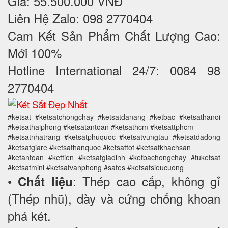
Giá: 55.500.000 VNĐ
Liên Hệ Zalo: 098 2770404
Cam Kết Sản Phẩm Chất Lượng Cao:
Mới 100%
Hotline International 24/7: 0084 98
2770404
#ketsat #ketsatchongchay #ketsatdanang #ketbac #ketsathanoi
#ketsathaiphong #ketsatantoan #ketsathcm #ketsattphcm
#ketsatnhatrang #ketsatphuquoc #ketsatvungtau #ketsatdadong
#ketsatgiare #ketsathanquoc #ketsattot #ketsatkhachsan
#ketantoan #kettien #ketsatgiadinh #ketbachongchay #tuketsat
#ketsatmini #ketsatvanphong #safes #ketsatsieucuong
•
: Thép cao cấp, không gỉ
Chất liệu
(Thép nhũ), dày và cứng chống khoan
phá két.