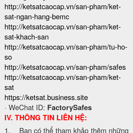
http://ketsatcaocap.vn/san-pham/ket-
sat-ngan-hang-bemc
http://ketsatcaocap.vn/san-pham/ket-
sat-khach-san
http://ketsatcaocap.vn/san-pham/tu-ho-
so
http://ketsatcaocap.vn/san-pham/safes
http://ketsatcaocap.vn/san-pham/ket-
sat
https://ketsat.business.site
· WeChat ID:
FactorySafes
IV. THÔNG TIN LIÊN HỆ:
1. Bạn có thể tham khảo thêm những