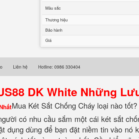
Mầu sắc
Thương hiệu
Bảo hành
Giá
eo
Liên hệ
Hotline: 0986 330404
 US88 DK White Những Lưu
Mua Két Sắt Chống Cháy loại nào tốt? 
 người có nhu cầu sắm một cái két sắt ch
 vật dụng dùng để bạn đặt niềm tin vào nó