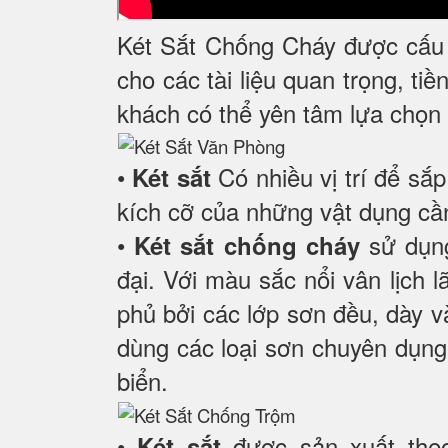
Két Sắt Chống Cháy được cấu 
cho các tài liệu quan trọng, ti
khách có thể yên tâm lựa chọn 
•
Có nhiều vị trí để sắ
Két sắt
kích cỡ của những vật dụng cần
•
sử dụng
Két sắt chống cháy
đại. Với màu sắc nổi vân lịch
phủ bởi các lớp sơn đều, dày và
dùng các loại sơn chuyên dụng
biển.
•
được sản xuất theo
Két sắt