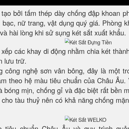
tạo bởi tấm thép dày chống đập khoan p
ền bạc, nữ trang, vật dụng quý giá. Phòng
và hài lòng khi sử sụng két sắt xuất khẩu.
p xếp các khay di động nhằm chia két thàn
 lưu trữ.
 công nghệ sơn vân bông, đây là một tr
 lãm theo hệ màu tiêu chuẩn của Châu Âu.
 bóng mịn, chống gỉ và đặc biệt rất bền m
 cho tàu thuỷ nên có khả năng chống mặn
 tiêu chuẩn Châu Âu và quy trình quản