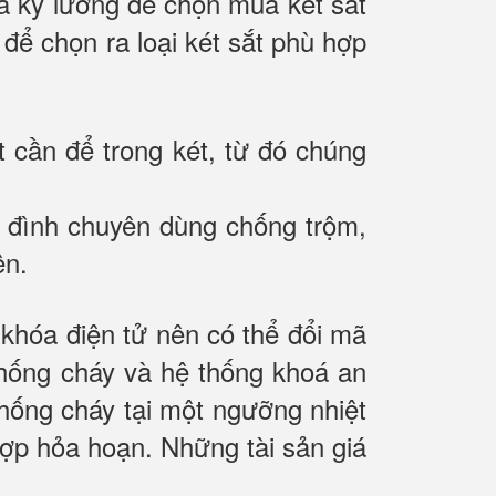
 và kỹ lưỡng để chọn mua két sắt
 để chọn ra loại két sắt phù hợp
t cần để trong két, từ đó chúng
gia đình chuyên dùng chống trộm,
ên.
hóa điện tử nên có thể đổi mã
chống cháy và hệ thống khoá an
hống cháy tại một ngưỡng nhiệt
 hợp hỏa hoạn. Những tài sản giá