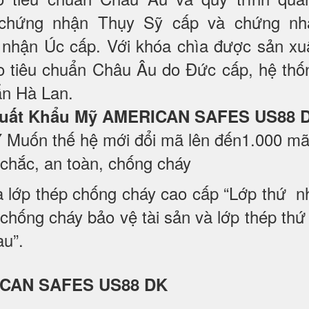
chứng nhận Thụy Sỹ cấp và chứng nh
nhận Úc cấp. Với khóa chìa được sản xuấ
o tiêu chuẩn Châu Âu do Đức cấp, hệ thố
ẩn Hà Lan.
ắt Xuất Khẩu Mỹ AMERICAN SAFES US88
 Muốn thế hệ mới đổi mã lên đến1.000 mã s
chắc, an toàn, chống cháy
 lớp thép chống cháy cao cấp “Lớp thứ n
chống cháy bảo vệ tài sản và lớp thép t
au”.
RICAN SAFES US88 DK