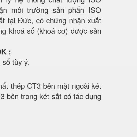
ận môi trường sản phẩn ISO
t tại Đức, có chứng nhận xuất
ng khoá số (khoá cơ) được sản
 DK
:
ố tùy ý.
hất thép CT3 bên mặt ngoài két
hứ 3 bên trong két sắt có tác dụng