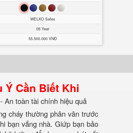
Đen
Xanh
Nâu
Đỏ
Trắng
WELKO Safes
05 Year
55.500.000 VNĐ
 Ý Cần Biết Khi
- An toàn tài chính hiệu quả
ống cháy thường phân vân trước
 khi bạn vắng nhà. Giứp bạn bảo