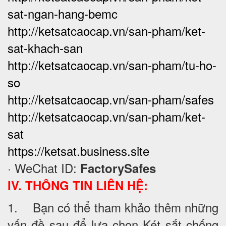
sat-ngan-hang-bemc
http://ketsatcaocap.vn/san-pham/ket-
sat-khach-san
http://ketsatcaocap.vn/san-pham/tu-ho-
so
http://ketsatcaocap.vn/san-pham/safes
http://ketsatcaocap.vn/san-pham/ket-
sat
https://ketsat.business.site
· WeChat ID:
FactorySafes
IV. THÔNG TIN LIÊN HỆ:
1. Bạn có thể tham khảo thêm những
vấn đề sau để lựa chọn Két sắt chống