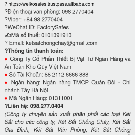
?
https://welkosafes.trustpass.alibaba.com
?Điện thoại văn phòng: 098 2770404
?Viber: +84 98 2770404
?WeChat ID: FactorySafes
✍️Mã số thuế: 0101391913
? Email:
ketsatchongchay@gmail.com
?Thông tin thanh toán:
♦️
Công Ty Cổ Phần Thiết Bị Vật Tư Ngân Hàng và
An Toàn Kho Qũy Việt Nam
♦️
Số Tài Khoản: 88 2112 6666 888
♦️
Ngân hàng: Ngân hàng TMCP Quân Đội - Chi
nhánh Tây Hà Nội
♦️
Mã Ngân Hàng: 01311001
?Liên hệ: 098.277.0404
(Công ty chuyên sản xuất phân phối các loại Két
Sắt cho các công ty, Két Sắt Chống Cháy, Két Sắt
Gia Đình, Két Sắt Văn Phòng, Két Sắt Chống