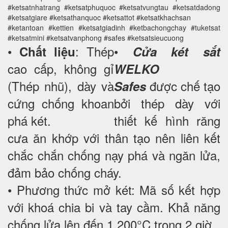
#ketsatnhatrang #ketsatphuquoc #ketsatvungtau #ketsatdadong
#ketsatgiare #ketsathanquoc #ketsattot #ketsatkhachsan
#ketantoan #kettien #ketsatgiadinh #ketbachongchay #tuketsat
#ketsatmini #ketsatvanphong #safes #ketsatsieucuong
•
: Thép
•
Chất liệu
Cửa két sắt
cao cấp, không gỉ
WELKO
(Thép nhũ), dày và
được chế tạo
Safes
cứng chống khoan
bởi thép dày với
phá két.
thiết kế hình răng
cưa ăn khớp với thân tạo nên liên kết
chắc chắn chống nạy phá và ngăn lửa,
đảm bảo chống cháy.
• Phương thức mở két: Mã số kết hợp
với khoá chia bi và tay cầm. Khả năng
chống lửa lên đến 1.200°C trong 2 giờ.