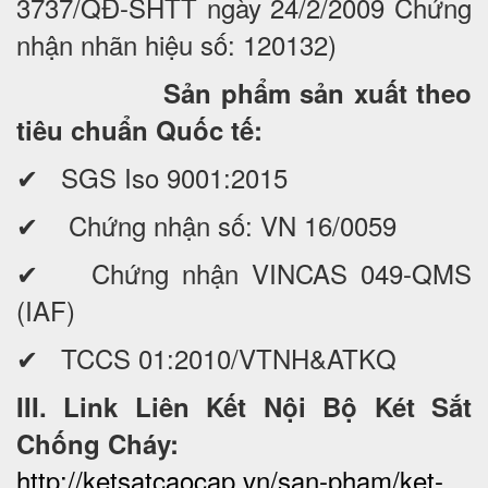
3737/QĐ-SHTT ngày 24/2/2009 Chứng
nhận nhãn hiệu số: 120132)
Sản phẩm sản xuất theo
tiêu chuẩn Quốc tế:
✔ SGS Iso 9001:2015
✔ Chứng nhận số: VN 16/0059
✔ Chứng nhận VINCAS 049-QMS
(IAF)
✔ TCCS 01:2010/VTNH&ATKQ
III. Link Liên Kết Nội Bộ Két Sắt
Chống Cháy:
http://ketsatcaocap.vn/san-pham/ket-