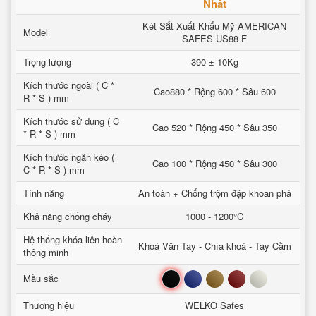
Nhất
Két Sắt Xuất Khẩu Mỹ AMERICAN
Model
SAFES US88 F
Trọng lượng
390 ± 10Kg
Kích thước ngoài ( C *
Cao880 * Rộng 600 * Sâu 600
R * S ) mm
Kích thước sử dụng ( C
Cao 520 * Rộng 450 * Sâu 350
* R * S ) mm
Kích thước ngăn kéo (
Cao 100 * Rộng 450 * Sâu 300
C * R * S ) mm
Tính năng
An toàn + Chống trộm đập khoan phá
Khả năng chống cháy
1000 - 1200°C
Hệ thống khóa liên hoàn
Khoá Vân Tay - Chìa khoá - Tay Cầm
thông minh
Đen
Xanh
Nâu
Đỏ
Trắng
Mầu sắc
Thương hiệu
WELKO Safes