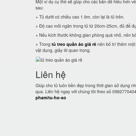
Một ví dụ cụ thể sẽ giúp cho các bản dễ hiểu hơn về
sau:
+ Tủ dưới có chiều cao 1.9m, còn lại là tủ trên.
+ Độ cao mỗi ngăn trong tủ từ 20cm-25cm, đủ để đ
+ Nếu kích thước không gian phòng quá nhỏ, nên bố tr
+ Trong
tủ treo quần áo giá rẻ
nên bố trí thêm một 
vật dụng, giấy tờ quan trọng.
Liên hệ
Giúp cho tủ luôn bền đẹp trong thời gian sử dụng n
qua. Liên hệ ngay với chúng tôi theo số 09827704
pham/tu-ho-so