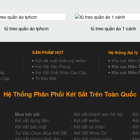
tủ treo quần áo tphcm
tủ treo quần áo 1 cánh
SẢN PHẨM HOT
Hệ thống đại lý
Két sắt xuất khẩu mỹ welko
Khu vực Miền 
Két Sắt Văn Phòng
Khu vực Miền T
Cấp
Két Sắt Xuất Khẩu Cao Cấp
Khu vực Miền 
o Cấp
Tủ Bảo Mật
Hệ Thống Phân Phối Két Sắt Trên Toàn Quốc
+
Mua két sắt
+
Két sắt khách sạn hà nội
+
Két
+
Két sắt đựng tiền
+
Két sắt welko
+
Két
+
Két sắt bảo mật
+
Két sắt cá nhân
+
Két
+
Tư Vấn Chọn Mua Két Sắt
+
Két Sắt Khóa Cơ
+
Két
+
Két sắt phòng lãnh đạo,
+
Két Sắt chống trộm
+
Kho