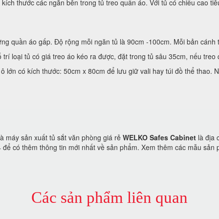
 kích thước các ngăn bên trong tủ treo quần áo. Với tủ có chiều cao tiê
ựng quần áo gấp. Độ rộng mỗi ngăn tủ là 90cm -100cm. Mỗi bản cánh 
í loại tủ có giá treo áo kéo ra được, đặt trong tủ sâu 35cm, nếu treo q
ô lớn có kích thước: 50cm x 80cm để lưu giữ vali hay túi đồ thể thao. 
hà máy sản xuất tủ sắt văn phòng giá rẻ
WELKO Safes Cabinet
là địa 
04 để có thêm thông tin mới nhất về sản phẩm. Xem thêm các mẫu sản 
Các sản phẩm liên quan