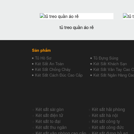
tủ treo quần áo rẻ
Sản phẩm
Tủ Hồ Sơ
Tủ Đựng Súng
Két Sắt An Toàn
Két Sắt Khách Sạn
Két Sắt Chống Cháy
Két Sắt Vân Tay Cao 
Két Sắt Cách Đúc Cao Cấp
Két Sắt Ngân Hàng Ca
+
Két sắt sài gòn
+
Két sắt hải phòng
+
Két sắt điện tử
+
Két sắt hà nội
+
Két sắt to đại
+
Két sắt công ty
+
Két sắt thu ngân
+
Két sắt công đức
+
Két sắt văn phòng cao cấp
+
Két sắt đựng hồ sơ