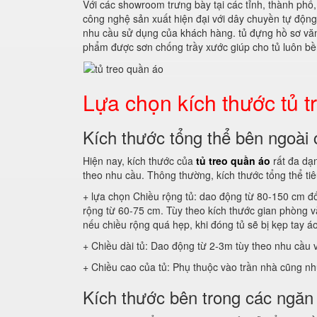
Với các showroom trưng bày tại các tỉnh, thành phố
công nghệ sản xuất hiện đại với dây chuyền tự độn
nhu cầu sử dụng của khách hàng. tủ đựng hồ sơ văn
phẩm được sơn chống trầy xước giúp cho tủ luôn bền
Lựa chọn kích thước tủ 
Kích thước tổng thể bên ngoài 
Hiện nay, kích thước của
tủ treo quần áo
rất đa dạn
theo nhu cầu. Thông thường, kích thước tổng thể t
+ lựa chọn Chiều rộng tủ: dao động từ 80-150 cm đố
rộng từ 60-75 cm. Tùy theo kích thước gian phòng 
nếu chiều rộng quá hẹp, khi đóng tủ sẽ bị kẹp tay á
+ Chiều dài tủ: Dao động từ 2-3m tùy theo nhu cầu 
+ Chiều cao của tủ: Phụ thuộc vào trần nhà cũng n
Kích thước bên trong các ngăn