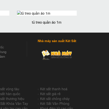
tủ treo quần áo 1m
Nhà máy sản xuất Két Sắt
Bắc
rung
Nam
 sắt vũng tàu
+
Két sắt thanh hoá
 sắt hàn quốc
+
Két sắt giá rẻ
 sắt thương hiệu
+
Két sắt chống cháy
 Sắt Khóa Vân Tay
+
Két Sắt Văn Phòng
á vân tay cao cấp
+
Khoá điện tử cao cấp