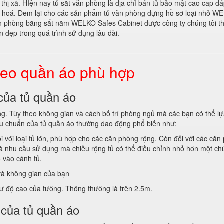
, thị xã. HIện nay tủ sắt văn phòng là địa chỉ bán tủ bảo mật cao cấp
g hoá. Đem lại cho các sản phẩm tủ văn phòng đựng hồ sơ loại nhỏ WE
 phòng bằng sắt nằm WELKO Safes Cabinet được công ty chúng tôi thiết
 đẹp trong quá trình sử dụng lâu dài.
treo quần áo phù hợp
của tủ quần áo
g. Tùy theo không gian và cách bố trí phòng ngủ mà các bạn có thể lựa
iêu chuẩn của tủ quần áo thường dao động phổ biến như:
i với loại tủ lớn, phù hợp cho các căn phòng rộng. Còn đối với các că
và nhu cầu sử dụng mà chiều rộng tủ có thể điều chỉnh nhỏ hơn một ch
o vào cánh tủ.
và không gian của bạn
hư độ cao của tường. Thông thường là trên 2.5m.
 của tủ quần áo