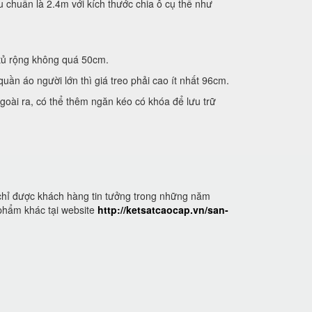
u chuẩn là 2.4m với kích thước chia ô cụ thể như
tủ rộng không quá 50cm.
uần áo người lớn thì giá treo phải cao ít nhất 96cm.
Ngoài ra, có thể thêm ngăn kéo có khóa để lưu trữ
chỉ được khách hàng tin tưởng trong những năm
phẩm khác tại website
http://ketsatcaocap.vn/san-