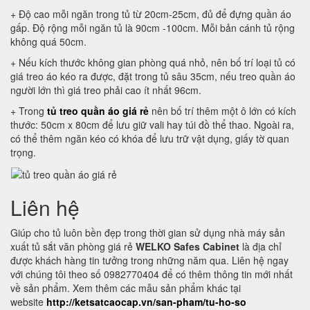
+ Độ cao mỗi ngăn trong tủ từ 20cm-25cm, đủ để đựng quần áo
gấp. Độ rộng mỗi ngăn tủ là 90cm -100cm. Mỗi bản cánh tủ rộng
không quá 50cm.
+ Nếu kích thước không gian phòng quá nhỏ, nên bố trí loại tủ có
giá treo áo kéo ra được, đặt trong tủ sâu 35cm, nếu treo quần áo
người lớn thì giá treo phải cao ít nhất 96cm.
+ Trong
tủ treo quần áo giá rẻ
nên bố trí thêm một ô lớn có kích
thước: 50cm x 80cm để lưu giữ vali hay túi đồ thể thao. Ngoài ra,
có thể thêm ngăn kéo có khóa để lưu trữ vật dụng, giấy tờ quan
trọng.
Liên hệ
Giúp cho tủ luôn bền đẹp trong thời gian sử dụng nhà máy sản
xuất tủ sắt văn phòng giá rẻ
WELKO Safes Cabinet
là địa chỉ
được khách hàng tin tưởng trong những năm qua. Liên hệ ngay
với chúng tôi theo số 0982770404 để có thêm thông tin mới nhất
về sản phẩm. Xem thêm các mẫu sản phẩm khác tại
website
http://ketsatcaocap.vn/san-pham/tu-ho-so