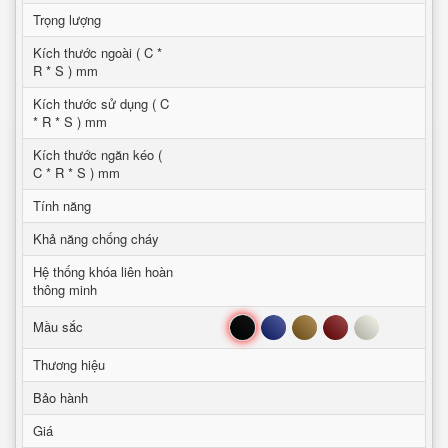
Trọng lượng
Kích thước ngoài ( C *
R * S ) mm
Kích thước sử dụng ( C
* R * S ) mm
Kích thước ngăn kéo (
C * R * S ) mm
Tính năng
Khả năng chống cháy
Hệ thống khóa liên hoàn
thông minh
Đen
Xanh
Nâu
Đỏ
Trắng
Mầu sắc
Thương hiệu
Bảo hành
Giá