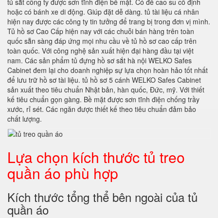
tủ sắt công ty được sơn tĩnh điện bề mặt. Có đế cao su cố định
hoặc có bánh xe di động. Giúp đặt dễ dàng. tủ tài liệu cá nhân
hiện nay được các công ty tin tưởng để trang bị trong đơn vị mình.
Tủ hồ sơ Cao Cấp hiện nay với các chuỗi bán hàng trên toàn
quốc sẵn sàng đáp ứng mọi nhu cầu về tủ hồ sơ cao cấp trên
toàn quốc. Với công nghệ sản xuất hiện đại hàng đầu tại việt
nam. Các sản phẩm tủ đựng hồ sơ sắt hà nội WELKO Safes
Cabinet đem lại cho doanh nghiệp sự lựa chọn hoàn hảo tốt nhất
để lưu trữ hồ sơ tài liệu. tủ hồ sơ 5 cánh WELKO Safes Cabinet
sản xuất theo tiêu chuẩn Nhật bản, hàn quốc, Đức, mỹ. Với thiết
kế tiêu chuẩn gọn gàng. Bề mặt được sơn tĩnh điện chống trầy
xước, rỉ sét. Các ngăn được thiết kế theo tiêu chuẩn đảm bảo
chất lượng.
Lựa chọn kích thước tủ treo
quần áo phù hợp
Kích thước tổng thể bên ngoài của tủ
quần áo