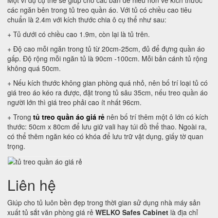
Một ví dụ cụ thể sẽ giúp cho các bản dễ hiểu hơn về kích thước
các ngăn bên trong tủ treo quần áo. Với tủ có chiều cao tiêu
chuẩn là 2.4m với kích thước chia ô cụ thể như sau:
+ Tủ dưới có chiều cao 1.9m, còn lại là tủ trên.
+ Độ cao mỗi ngăn trong tủ từ 20cm-25cm, đủ để đựng quần áo
gấp. Độ rộng mỗi ngăn tủ là 90cm -100cm. Mỗi bản cánh tủ rộng
không quá 50cm.
+ Nếu kích thước không gian phòng quá nhỏ, nên bố trí loại tủ có
giá treo áo kéo ra được, đặt trong tủ sâu 35cm, nếu treo quần áo
người lớn thì giá treo phải cao ít nhất 96cm.
+ Trong
tủ treo quần áo giá rẻ
nên bố trí thêm một ô lớn có kích
thước: 50cm x 80cm để lưu giữ vali hay túi đồ thể thao. Ngoài ra,
có thể thêm ngăn kéo có khóa để lưu trữ vật dụng, giấy tờ quan
trọng.
Liên hệ
Giúp cho tủ luôn bền đẹp trong thời gian sử dụng nhà máy sản
xuất tủ sắt văn phòng giá rẻ
WELKO Safes Cabinet
là địa chỉ