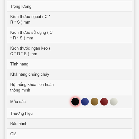
Trọng lượng
Kích thước ngoài ( C *
R * S ) mm
Kích thước sử dụng ( C
* R * S ) mm
Kích thước ngăn kéo (
C * R * S ) mm
Tính năng
Khả năng chống cháy
Hệ thống khóa liên hoàn
thông minh
Đen
Xanh
Nâu
Đỏ
Trắng
Mầu sắc
Thương hiệu
Bảo hành
Giá