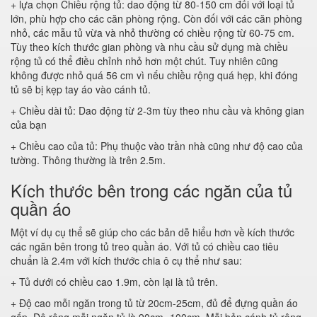
+ lựa chọn Chiều rộng tủ: dao động từ 80-150 cm đối với loại tủ
lớn, phù hợp cho các căn phòng rộng. Còn đối với các căn phòng
nhỏ, các mẫu tủ vừa và nhỏ thường có chiều rộng từ 60-75 cm.
Tùy theo kích thước gian phòng và nhu cầu sử dụng mà chiều
rộng tủ có thể điều chỉnh nhỏ hơn một chút. Tuy nhiên cũng
không được nhỏ quá 56 cm vì nếu chiều rộng quá hẹp, khi đóng
tủ sẽ bị kẹp tay áo vào cánh tủ.
+ Chiều dài tủ: Dao động từ 2-3m tùy theo nhu cầu và không gian
của bạn
+ Chiều cao của tủ: Phụ thuộc vào trần nhà cũng như độ cao của
tường. Thông thường là trên 2.5m.
Kích thước bên trong các ngăn của tủ
quần áo
Một ví dụ cụ thể sẽ giúp cho các bản dễ hiểu hơn về kích thước
các ngăn bên trong tủ treo quần áo. Với tủ có chiều cao tiêu
chuẩn là 2.4m với kích thước chia ô cụ thể như sau:
+ Tủ dưới có chiều cao 1.9m, còn lại là tủ trên.
+ Độ cao mỗi ngăn trong tủ từ 20cm-25cm, đủ để đựng quần áo