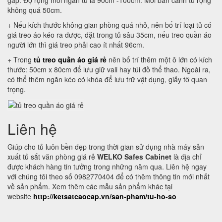
gấp. Độ rộng mỗi ngăn tủ là 90cm -100cm. Mỗi bản cánh tủ rộng
không quá 50cm.
+ Nếu kích thước không gian phòng quá nhỏ, nên bố trí loại tủ có
giá treo áo kéo ra được, đặt trong tủ sâu 35cm, nếu treo quần áo
người lớn thì giá treo phải cao ít nhất 96cm.
+ Trong
tủ treo quần áo giá rẻ
nên bố trí thêm một ô lớn có kích
thước: 50cm x 80cm để lưu giữ vali hay túi đồ thể thao. Ngoài ra,
có thể thêm ngăn kéo có khóa để lưu trữ vật dụng, giấy tờ quan
trọng.
Liên hệ
Giúp cho tủ luôn bền đẹp trong thời gian sử dụng nhà máy sản
xuất tủ sắt văn phòng giá rẻ
WELKO Safes Cabinet
là địa chỉ
được khách hàng tin tưởng trong những năm qua. Liên hệ ngay
với chúng tôi theo số 0982770404 để có thêm thông tin mới nhất
về sản phẩm. Xem thêm các mẫu sản phẩm khác tại
website
http://ketsatcaocap.vn/san-pham/tu-ho-so