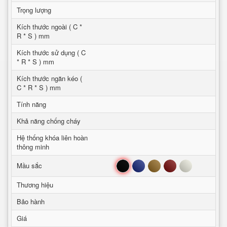
Trọng lượng
Kích thước ngoài ( C *
R * S ) mm
Kích thước sử dụng ( C
* R * S ) mm
Kích thước ngăn kéo (
C * R * S ) mm
Tính năng
Khả năng chống cháy
Hệ thống khóa liên hoàn
thông minh
Đen
Xanh
Nâu
Đỏ
Trắng
Mầu sắc
Thương hiệu
Bảo hành
Giá