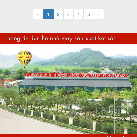
«
1
2
3
4
5
»