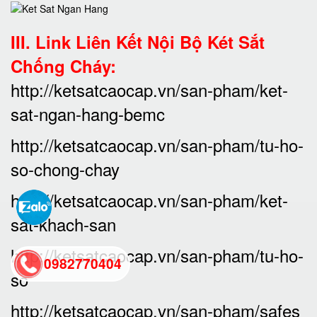
III. Link Liên Kết Nội Bộ Két Sắt
Chống Cháy:
http://ketsatcaocap.vn/san-pham/ket-
sat-ngan-hang-bemc
http://ketsatcaocap.vn/san-pham/tu-ho-
so-chong-chay
http://ketsatcaocap.vn/san-pham/ket-
sat-khach-san
http://ketsatcaocap.vn/san-pham/tu-ho-
0982770404
so
http://ketsatcaocap.vn/san-pham/safes
back