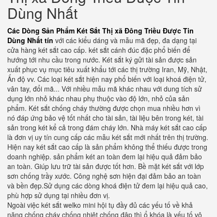
Dùng Nhất
Các Dòng Sản Phẩm Két Sắt Thị xã Đông Triều Được Tin
Dùng Nhất tín
với các kiểu dáng và mẫu mã đẹp, đa dạng tại
cửa hàng két sắt cao cấp. két sắt cánh đúc đặc phổ biến để
hướng tới nhu cầu trong nước. Két sắt ký gửi tài sản được sản
xuất phục vụ mục tiêu xuất khẩu tới các thị trường Iran, Mỹ, Nhật,
Ấn độ vv. Các loại két sắt hiện nay phổ biến với loại khoá điện tử,
vân tay, đổi mã... Với nhiều mẫu mã khác nhau với dung tích sử
dụng lớn nhỏ khác nhau phụ thuộc vào độ lớn, nhỏ của sản
phẩm. Két sắt chống cháy thường được chọn mua nhiều hơn vì
nó đáp ứng bảo vệ tốt nhất cho tài sản, tài liệu bên trong két, tài
sản trong két kể cả trong đám cháy lớn. Nhà máy két sắt cao cấp
là đơn vị uy tín cung cấp các mẫu két sắt mới nhất trên thị trường.
Hiện nay két sắt cao cấp là sản phẩm không thể thiếu được trong
doanh nghiệp. sản phẩm két an toàn đem lại hiệu quả đảm bảo
an toàn. Giúp lưu trữ tài sản được tốt hơn. Bề mặt két sắt với lớp
sơn chống trầy xước. Công nghệ sơn hiện đại đảm bảo an toàn
và bền đẹp.Sử dụng các dòng khoá điện tử đem lại hiệu quả cao,
phù hợp sử dụng tại nhiều đơn vị.
Ngoài việc két sắt welko mini hội tụ đầy đủ các yếu tố về khả
năng chống cháy chống nhiệt chống đập thì ổ khóa là yếu tố vô